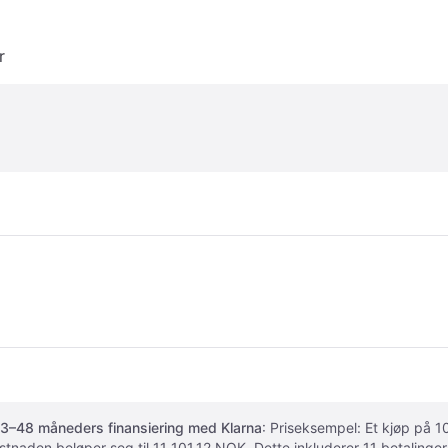
r
3–48 måneders finansiering med Klarna
: Priseksempel: Et kjøp på
ostnaden beløper seg til 11 101.12 NOK. Dette inkluderer 11 betalin