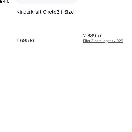
4.6
Kinderkraft Oneto3 i-Size
2 689 kr
1 695 kr
Eller 3 betalinger av 926 kr
*