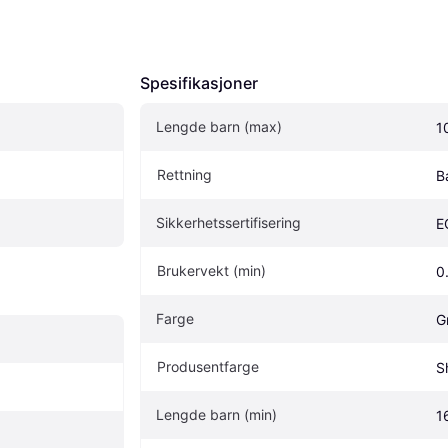
Spesifikasjoner
Lengde barn (max)
1
Rettning
B
Sikkerhetssertifisering
E
Brukervekt (min)
0
Farge
G
Produsentfarge
S
Lengde barn (min)
1