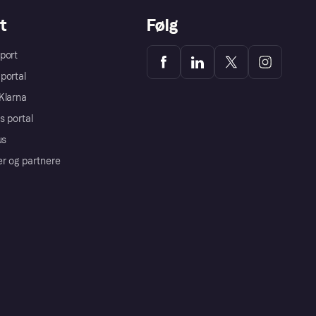
t
Følg
port
portal
Klarna
s portal
us
er og partnere