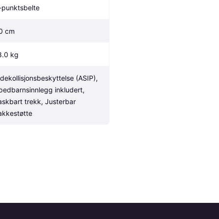
-punktsbelte
0 cm
8.0 kg
idekollisjonsbeskyttelse (ASIP), 
pedbarnsinnlegg inkludert, 
askbart trekk, Justerbar 
akkestøtte