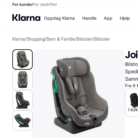
For kunder
For bedrifter
Oppdag Klarna
Handle
App
Hjelp
Klarna
/
Shopping
/
Barn & Familie
/
Bilstoler
/
Bilstoler
Betalingsm
Butikker
Betalingsme
Elkjøp
Joi
Betal nå
Bookin
Betal i 3 dele
Farmasi
Bilst
Betal innen 
kicks.n
Finansiering
Norweg
Spedb
Vipps
Samme
Fra 6 
Butikkovers
1 629