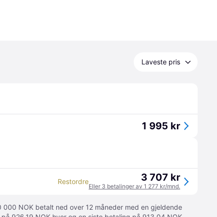
Laveste pris
1 995 kr
3 707 kr
Restordre
Eller 3 betalinger av 1 277 kr/mnd.
 10 000 NOK betalt ned over 12 måneder med en gjeldende
ger på 926.19 NOK hver og en siste betaling på 913,04 NOK.