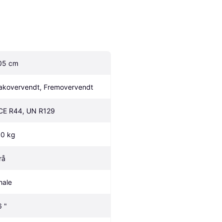
05 cm
akovervendt, Fremovervendt
CE R44, UN R129
.0 kg
rå
hale
6 "