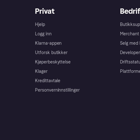
Privat
Bedrif
Hjelp
Butikksup
Logg inn
Merchant 
Klarna-appen
Selg med 
Utforsk butikker
Developer
Kjøperbeskyttelse
Driftsstat
Klager
Plattform
Kredittavtale
Personverninnstillinger