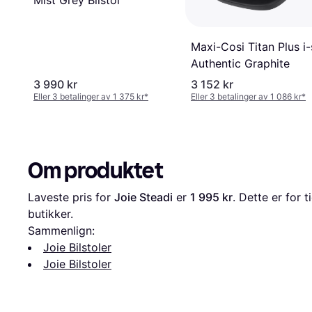
Mist Grey Bilstol
Maxi-Cosi Titan Plus i-
Authentic Graphite
3 990 kr
3 152 kr
Eller 3 betalinger av 1 375 kr
*
Eller 3 betalinger av 1 086 kr
*
Om produktet
Laveste pris for 
Joie Steadi
 er 
1 995 kr
. Dette er for 
butikker.
Sammenlign:
Joie Bilstoler
Joie Bilstoler