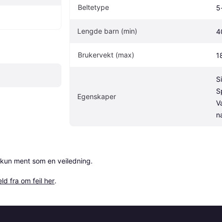
Beltetype
5
Lengde barn (min)
4
Brukervekt (max)
1
S
S
Egenskaper
V
n
 kun ment som en veiledning.

ld fra om feil her
.