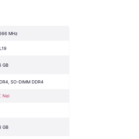
666 MHz
L19
6 GB
DR4, SO-DIMM DDR4
Nei
6 GB