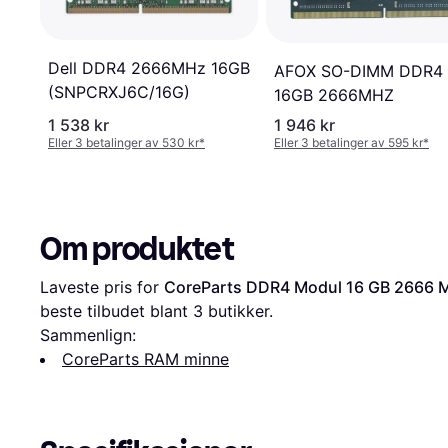
Dell DDR4 2666MHz 16GB
AFOX SO-DIMM DDR4
(SNPCRXJ6C/16G)
16GB 2666MHZ
1 538 kr
1 946 kr
Eller 3 betalinger av 530 kr
*
Eller 3 betalinger av 595 kr
*
Om produktet
Laveste pris for 
CoreParts DDR4 Modul 16 GB 2666 
beste tilbudet blant 
3
 butikker.
Sammenlign:
CoreParts RAM minne