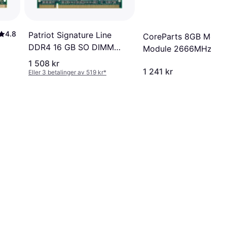
4.8
Patriot Signature Line
CoreParts 8GB Memo
DDR4 16 GB SO DIMM
Module 2666MHz
260-pin 2666 MHz
1 508 kr
Module
1 241 kr
Eller 3 betalinger av 519 kr
*