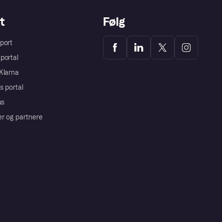
t
Følg
port
portal
Klarna
s portal
us
er og partnere