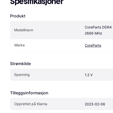
Spesifikasjoner
Produkt
CoreParts DDR4 
Modellnavn
2666 MHz
Merke
CoreParts
Strømkilde
Spenning
1.2 V
Tilleggsinformasjon
Opprettet på Klarna
2023-02-06