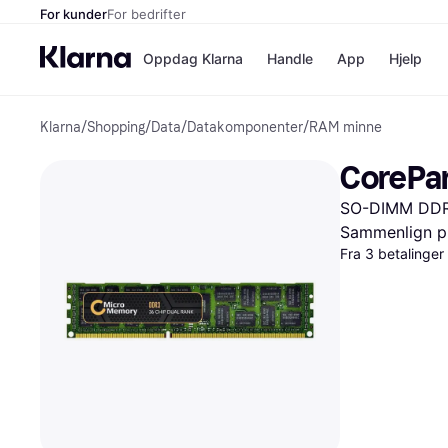
For kunder
For bedrifter
Oppdag Klarna
Handle
App
Hjelp
Klarna
/
Shopping
/
Data
/
Datakomponenter
/
RAM minne
Betalingsm
Butikker
Betalingsme
Elkjøp
CorePar
Betal nå
Bookin
Betal i 3 dele
Farmasi
SO-DIMM DDR
Betal innen 
kicks.n
Finansiering
Norweg
Sammenlign pr
Vipps
Fra 3 betalinge
Butikkovers