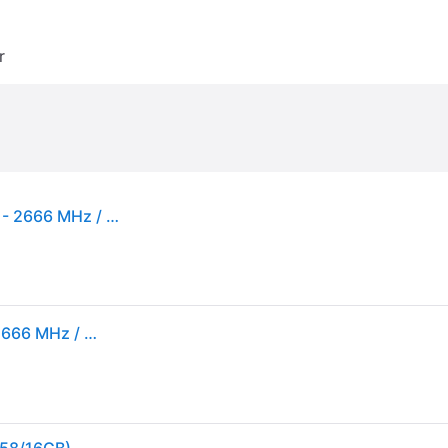
r
CoreParts DDR4 - modul - 16 GB - DIMM 288-pin - 2666 MHz / PC4-21300 - ikke-bufret (MMH9758/16GB)
CoreParts DDR4 - modul - 16 GB - DIMM 288-pin - 2666 MHz / PC4-21300 - ikke-bufret (MMH9758/16GB)