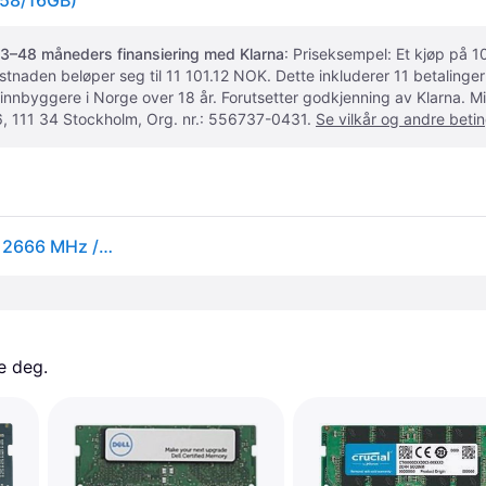
58/16GB)
3–48 måneders finansiering med Klarna
: Priseksempel: Et kjøp på
ostnaden beløper seg til 11 101.12 NOK. Dette inkluderer 11 betalin
 innbyggere i Norge over 18 år. Forutsetter godkjenning av Klarna.
, 111 34 Stockholm, Org. nr.: 556737-0431.
Se vilkår og andre betin
CoreParts - DDR4 - modul - 16 GB - DIMM 288-pin - 2666 MHz / PC4-21300 - 1.2 V - ikke-bufret - ikke-ECC
e deg. 