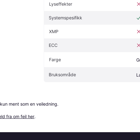
Lyseffekter
Systemspesifikk
XMP
ECC
Farge
G
Bruksområde
L
 kun ment som en veiledning.

ld fra om feil her
.