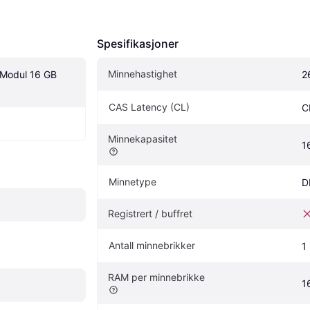
Spesifikasjoner
Minnehastighet
Modul 16 GB 
2
CAS Latency (CL)
C
Minnekapasitet
1
Minnetype
D
Registrert / buffret
Antall minnebrikker
1
RAM per minnebrikke
1