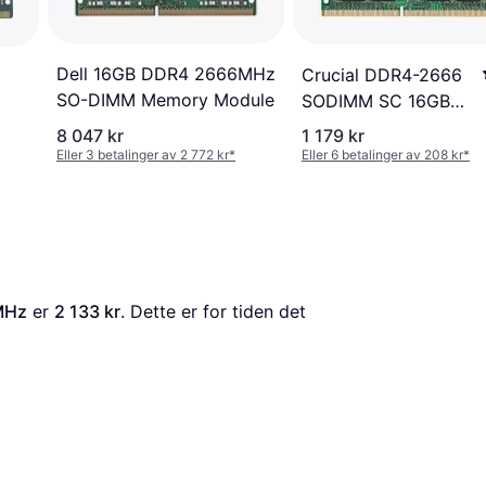
Dell 16GB DDR4 2666MHz
Crucial DDR4-2666
SO-DIMM Memory Module
SODIMM SC 16GB
2666MHz RAM DDR4
8 047 kr
1 179 kr
Eller 3 betalinger av 2 772 kr
*
Eller 6 betalinger av 208 kr
*
MHz
 er 
2 133 kr
. Dette er for tiden det 