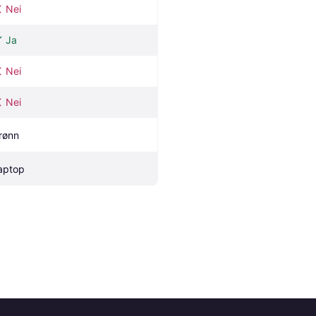
Nei
Ja
Nei
Nei
rønn
aptop