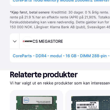
CoreParts 16GB Memory Module 2666Mhz (MMH97
*
Kjøp først, betal senere
: Kreditttid: 30 dager. 0 % årlig rente.
rente på 21.9 % har en effektiv rente (APR) på 21,90%. Totalk
Forskuddsbetaling kan være nødvendig. Dette gjelder kun for
150 000 NOK. Långiver: Klarna Bank AB (publ), Sveavägen 46
CS MEGASTORE
Relaterte produkter
Vi har valgt ut en rekke produkter som kan interesser