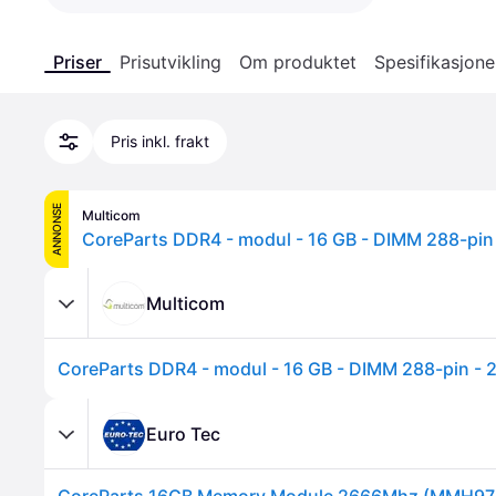
Priser
Prisutvikling
Om produktet
Spesifikasjone
Pris inkl. frakt
ANNONSE
Multicom
Multicom
Euro Tec