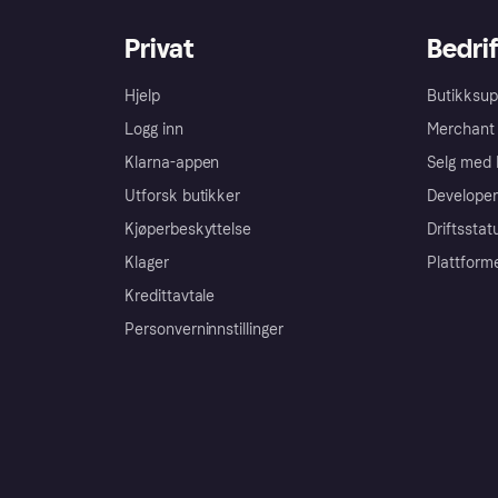
Privat
Bedrif
Hjelp
Butikksup
Logg inn
Merchant 
Klarna-appen
Selg med 
Utforsk butikker
Developer
Kjøperbeskyttelse
Driftsstat
Klager
Plattform
Kredittavtale
Personverninnstillinger