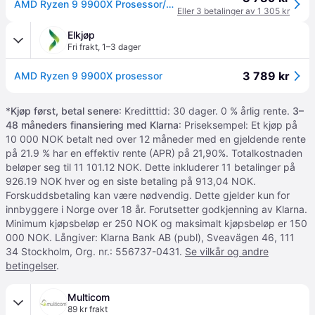
AMD Ryzen 9 9900X Prosessor/CPU - 12 kjerner - 4.4 GHz - AMD AM5 - AMD Boks (uten kjøler)
Eller 3 betalinger av 1 305 kr
Elkjøp
Fri frakt
,
1–3 dager
3 789 kr
AMD Ryzen 9 9900X prosessor
*
Kjøp først, betal senere
: Kreditttid: 30 dager. 0 % årlig rente.
3–
48 måneders finansiering med Klarna
: Priseksempel: Et kjøp på
10 000 NOK betalt ned over 12 måneder med en gjeldende rente
på 21.9 % har en effektiv rente (APR) på 21,90%. Totalkostnaden
beløper seg til 11 101.12 NOK. Dette inkluderer 11 betalinger på
926.19 NOK hver og en siste betaling på 913,04 NOK.
Forskuddsbetaling kan være nødvendig. Dette gjelder kun for
innbyggere i Norge over 18 år. Forutsetter godkjenning av Klarna.
Minimum kjøpsbeløp er 250 NOK og maksimalt kjøpsbeløp er 150
000 NOK. Långiver: Klarna Bank AB (publ), Sveavägen 46, 111
34 Stockholm, Org. nr.: 556737-0431.
Se vilkår og andre
betingelser
.
Multicom
89 kr frakt