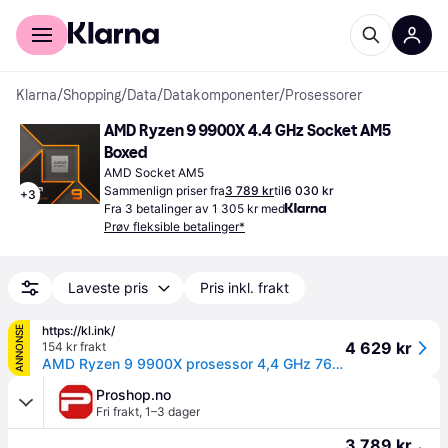
For kunder
For bedrifter
Klarna
/
Shopping
/
Data
/
Datakomponenter
/
Prosessorer
AMD Ryzen 9 9900X 4.4 GHz Socket AM5 
Boxed
AMD Socket AM5
Sammenlign priser fra
3 789 kr
til
6 030 kr
+
3
Fra 3 betalinger av 1 305 kr med
Prøv fleksible betalinger*
Laveste pris
Pris inkl. frakt
https://kl.ink/
ANNONSE
4 629 kr
154 kr frakt
AMD Ryzen 9 9900X prosessor 4,4 GHz 76 MB L2 & L3 Boks
Proshop.no
Fri frakt
,
1–3 dager
3 789 kr