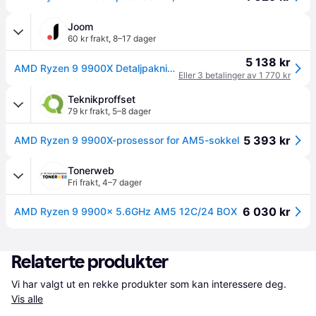
Joom
60 kr frakt
,
8–17 dager
5 138 kr
AMD Ryzen 9 9900X Detaljpakning
Eller 3 betalinger av 1 770 kr
Teknikproffset
79 kr frakt
,
5–8 dager
5 393 kr
AMD Ryzen 9 9900X-prosessor for AM5-sokkel
Tonerweb
Fri frakt
,
4–7 dager
6 030 kr
AMD Ryzen 9 9900x 5.6GHz AM5 12C/24 BOX
Relaterte produkter
Vi har valgt ut en rekke produkter som kan interessere deg. 
Vis alle