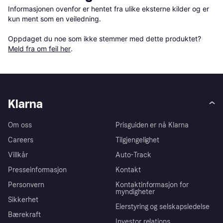
Informasjonen ovenfor er hentet fra ulike eksterne kilder og er 
kun ment som en veiledning.

Oppdaget du noe som ikke stemmer med dette produktet? 
Meld fra om feil her
.
Klarna
Om oss
Prisguiden er nå Klarna
Careers
Tilgjengelighet
Villkår
Auto-Track
Presseinformasjon
Kontakt
Personvern
Kontaktinformasjon for
myndigheter
Sikkerhet
Eierstyring og selskapsledelse
Bærekraft
Investor relations