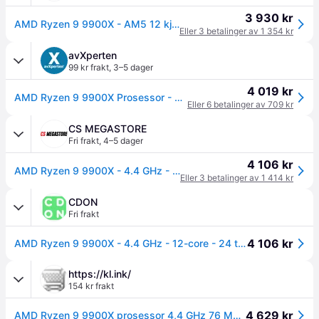
3 930 kr
AMD Ryzen 9 9900X - AM5 12 kjerner/24 tråder, 4.4GHz - 5.6GHz, 76MB Cache, 120W TDP, uten kjøler (100-100000662WOF)
Eller 3 betalinger av 1 354 kr
avXperten
99 kr frakt
,
3–5 dager
4 019 kr
AMD Ryzen 9 9900X Prosessor - Socket AM5, 4.4 GHz, 5.6 GHz Boost, 24 kjerner, 120W
Eller 6 betalinger av 709 kr
CS MEGASTORE
Fri frakt
,
4–5 dager
4 106 kr
AMD Ryzen 9 9900X - 4.4 GHz - 12-core - 24 tråder - 64 MB cache - Socket AM5 - PIB/WOF
Eller 3 betalinger av 1 414 kr
CDON
Fri frakt
4 106 kr
AMD Ryzen 9 9900X - 4.4 GHz - 12-core - 24 tråder - 64 MB cache - Socket AM5 - PIB/WOF
https://kl.ink/
154 kr frakt
4 629 kr
AMD Ryzen 9 9900X prosessor 4,4 GHz 76 MB L2 & L3 Boks