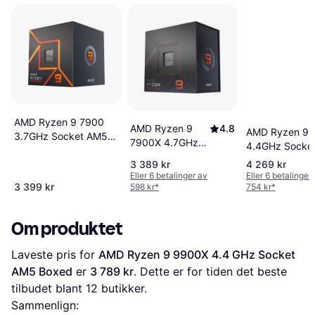
AMD Ryzen 9 7900
AMD Ryzen 9
4.8
AMD Ryzen 9 
3.7GHz Socket AM5
7900X 4.7GHz
4.4GHz Socke
Box
Socket AM5 Box
Tray
3 389 kr
4 269 kr
Eller 6 betalinger av
Eller 6 betalinger
3 399 kr
598 kr
*
754 kr
*
Om produktet
Laveste pris for 
AMD Ryzen 9 9900X 4.4 GHz Socket 
AM5 Boxed
 er 
3 789 kr
. Dette er for tiden det beste 
tilbudet blant 
12
 butikker.
Sammenlign: