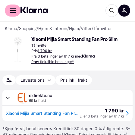
For kunder
For bedrifter
Klarna
/
Shopping
/
Hjem & Interiør
/
Hjem
/
Vifter
/
Tårnvifter
Xiaomi Mijia Smart Standing Fan Pro Slim
Tårnvifte
Pris
1 790 kr
Fra 3 betalinger av 617 kr med
Prøv fleksible betalinger*
Laveste pris
Pris inkl. frakt
eldirekte.no
69 kr frakt
1 790 kr
Xiaomi Mijia Smart Standing Fan Pro Slim (BHR08UQEU)
Eller 3 betalinger av 617 kr
*
Kjøp først, betal senere
: Kreditttid: 30 dager. 0 % årlig rente.
3–
48 måneders finansiering med Klarna
: Priseksempel: Et kjøp på