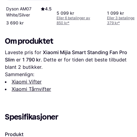
Dyson AM07
4.5
5 099 kr
1 099 kr
White/Silver
Eller 6 betalinger av
Eller 3 betalinger
3 690 kr
850 kr
*
379 kr
*
Om produktet
Laveste pris for 
Xiaomi Mijia Smart Standing Fan Pro 
Slim
 er 
1 790 kr
. Dette er for tiden det beste tilbudet 
blant 
2
 butikker.
Sammenlign:
Xiaomi Vifter
Xiaomi Tårnvifter
Spesifikasjoner
Produkt