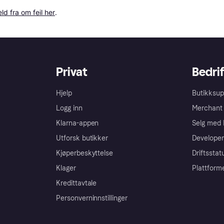
ld fra om feil her
.
Privat
Bedrif
Hjelp
Butikksup
Logg inn
Merchant 
Klarna-appen
Selg med 
Utforsk butikker
Developer
Kjøperbeskyttelse
Driftsstat
Klager
Plattform
Kredittavtale
Personverninnstillinger