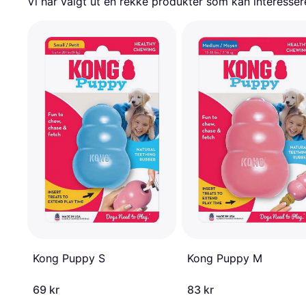
Vi har valgt ut en rekke produkter som kan interesser
Kong Puppy S
Kong Puppy M
69 kr
83 kr