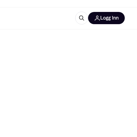
Logg inn
informasjon
utstyr
r Klarna?
tegorier