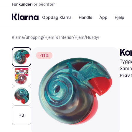
For kunder
For bedrifter
Oppdag Klarna
Handle
App
Hjelp
Klarna
/
Shopping
/
Hjem & Interiør
/
Hjem
/
Husdyr
Betalingsm
Butikker
Betalingsme
Elkjøp
Ko
Betal nå
Bookin
-11%
Betal i 3 dele
Farmasi
Tygge
Betal innen 
kicks.n
Finansiering
Norweg
Samme
Vipps
Prøv 
Butikkovers
+3