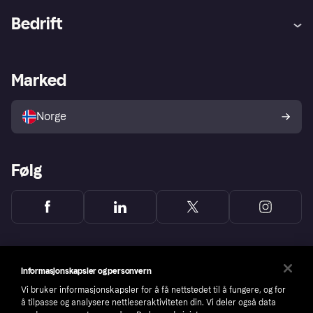
Hjelp
Kjøperbeskyttelse
Bedrift
Logg inn
Klager
Butikksupport
Developers portal
Klarna-appen
Kredittavtale
Merchant portal
Driftsstatus
Marked
Utforsk butikker
Personverninnstillinger
Selg med Klarna
Plattformer og partnere
Norge
Følg
Informasjonskapsler og personvern
Vi bruker informasjonskapsler for å få nettstedet til å fungere, og for
å tilpasse og analysere nettleseraktiviteten din. Vi deler også data