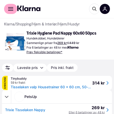
For kunder
For bedrifter
Klarna
/
Shopping
/
Hjem & Interiør
/
Hjem
/
Husdyr
Trixie Hygiene Pad Nappy 60x60 50pcs
Hundekobbel, Hundebleier
Sammenlign priser fra
269 kr
til
449 kr
Fra 6 betalinger av 48 kr med
+
1
Prøv fleksible betalinger*
Laveste pris
Pris inkl. frakt
Tinybuddy
ANNONSE
314 kr
59 kr frakt
Tisselaken valp Housetrainer 60 × 60 cm, 50-pakning
PetsUp
269 kr
Trixie Tisselaken Nappy
Eller 6 betalinger av 48 kr