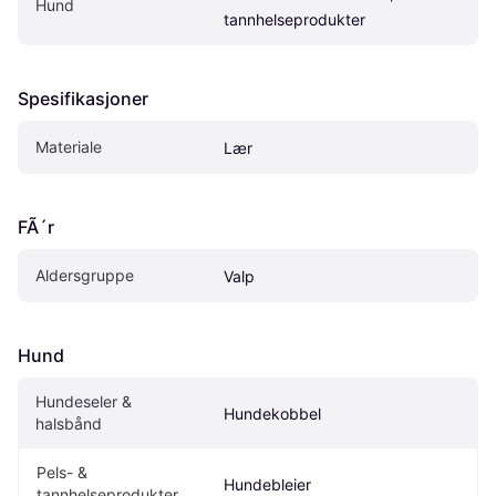
Hund
tannhelseprodukter
Spesifikasjoner
Materiale
Lær
FÃ´r
Aldersgruppe
Valp
Hund
Hundeseler & 
Hundekobbel
halsbånd
Pels- & 
Hundebleier
tannhelseprodukter