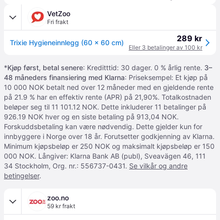
VetZoo
Fri frakt
289 kr
Trixie Hygieneinnlegg (60 x 60 cm)
Eller 3 betalinger av 100 kr
*
Kjøp først, betal senere
: Kreditttid: 30 dager. 0 % årlig rente.
3–
48 måneders finansiering med Klarna
: Priseksempel: Et kjøp på
10 000 NOK betalt ned over 12 måneder med en gjeldende rente
på 21.9 % har en effektiv rente (APR) på 21,90%. Totalkostnaden
beløper seg til 11 101.12 NOK. Dette inkluderer 11 betalinger på
926.19 NOK hver og en siste betaling på 913,04 NOK.
Forskuddsbetaling kan være nødvendig. Dette gjelder kun for
innbyggere i Norge over 18 år. Forutsetter godkjenning av Klarna.
Minimum kjøpsbeløp er 250 NOK og maksimalt kjøpsbeløp er 150
000 NOK. Långiver: Klarna Bank AB (publ), Sveavägen 46, 111
34 Stockholm, Org. nr.: 556737-0431.
Se vilkår og andre
betingelser
.
zoo.no
59 kr frakt