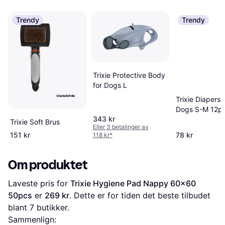
Trendy
Trendy
Trixie Protective Body
for Dogs L
Trixie Diapers 
Dogs S-M 12p
343 kr
Trixie Soft Brus
Eller 3 betalinger av
151 kr
78 kr
118 kr
*
Om produktet
Laveste pris for 
Trixie Hygiene Pad Nappy 60x60 
50pcs
 er 
269 kr
. Dette er for tiden det beste tilbudet 
blant 
7
 butikker.
Sammenlign: