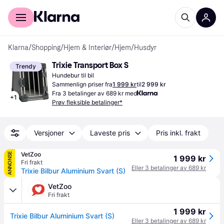
For kunder
For bedrifter
Klarna
/
Shopping
/
Hjem & Interiør
/
Hjem
/
Husdyr
Trixie Transport Box S
Trendy
Hundebur til bil
Sammenlign priser fra
1 999 kr
til
2 999 kr
Fra 3 betalinger av 689 kr med
+
1
Prøv fleksible betalinger*
Versjoner
Laveste pris
Pris inkl. frakt
VetZoo
ANNONSE
1 999 kr
Fri frakt
Eller 3 betalinger av 689 kr
Trixie Bilbur Aluminium Svart (S)
VetZoo
Fri frakt
1 999 kr
Trixie Bilbur Aluminium Svart (S)
Eller 3 betalinger av 689 kr