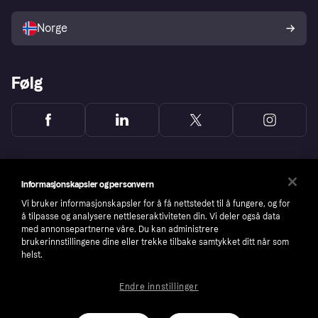
Selg med Klarna
Plattformer og partnere
Norge
Følg
Informasjonskapsler og personvern
Vi bruker informasjonskapsler for å få nettstedet til å fungere, og for
å tilpasse og analysere nettleseraktiviteten din. Vi deler også data
med annonsepartnerne våre. Du kan administrere
brukerinnstillingene dine eller trekke tilbake samtykket ditt når som
helst.
Endre innstillinger
Copyright © 2005-2026 Klarna Bank AB (publ). Headquarters: Stockholm, Sweden. All
rights reserved. Klarna Bank AB (publ). Sveavägen 46, 111 34 Stockholm. Organization
number: 556737-0431