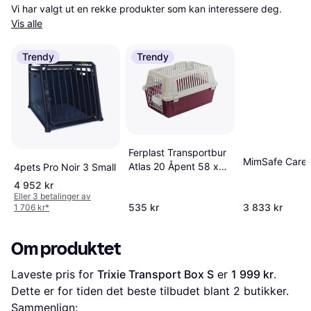
Vi har valgt ut en rekke produkter som kan interessere deg. 
Vis alle
Trendy
Trendy
Ferplast Transportbur
MimSafe Care2
Atlas 20 Åpent 58 x
4pets Pro Noir 3 Small
37 x 32 cm
4 952 kr
Eller 3 betalinger av
535 kr
3 833 kr
1 706 kr
*
Om produktet
Laveste pris for 
Trixie Transport Box S
 er 
1 999 kr
. 
Dette er for tiden det beste tilbudet blant 
2
 butikker.
Sammenlign: