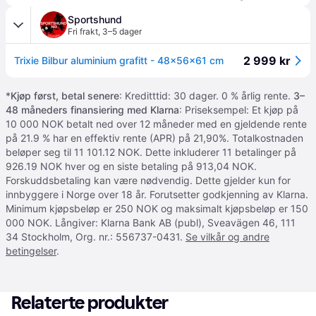
Sportshund
Fri frakt
,
3–5 dager
2 999 kr
Trixie Bilbur aluminium grafitt - 48x56x61 cm
*
Kjøp først, betal senere
: Kreditttid: 30 dager. 0 % årlig rente.
3–
48 måneders finansiering med Klarna
: Priseksempel: Et kjøp på
10 000 NOK betalt ned over 12 måneder med en gjeldende rente
på 21.9 % har en effektiv rente (APR) på 21,90%. Totalkostnaden
beløper seg til 11 101.12 NOK. Dette inkluderer 11 betalinger på
926.19 NOK hver og en siste betaling på 913,04 NOK.
Forskuddsbetaling kan være nødvendig. Dette gjelder kun for
innbyggere i Norge over 18 år. Forutsetter godkjenning av Klarna.
Minimum kjøpsbeløp er 250 NOK og maksimalt kjøpsbeløp er 150
000 NOK. Långiver: Klarna Bank AB (publ), Sveavägen 46, 111
34 Stockholm, Org. nr.: 556737-0431.
Se vilkår og andre
betingelser
.
Relaterte produkter