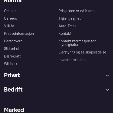
Klarna
Om oss
Prisguiden er nå Klarna
Careers
Tilgjengelighet
Villkår
Auto-Track
Presseinformasjon
Kontakt
Personvern
Kontaktinformasjon for
myndigheter
Sikkerhet
Eierstyring og selskapsledelse
Bærekraft
Investor relations
Wikipink
Privat
Hjelp
Kjøperbeskyttelse
Bedrift
Logg inn
Klager
Butikksupport
Developers portal
Klarna-appen
Kredittavtale
Merchant portal
Driftsstatus
Marked
Utforsk butikker
Personverninnstillinger