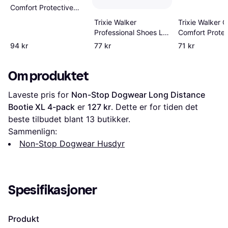
Comfort Protective
Boots M
Trixie Walker
Trixie Walker C
Professional Shoes L
Comfort Protec
2-pack
Boots XS
94 kr
77 kr
71 kr
Om produktet
Laveste pris for 
Non-Stop Dogwear Long Distance 
Bootie XL 4-pack
 er 
127 kr
. Dette er for tiden det 
beste tilbudet blant 
13
 butikker.
Sammenlign:
Non-Stop Dogwear Husdyr
Spesifikasjoner
Produkt