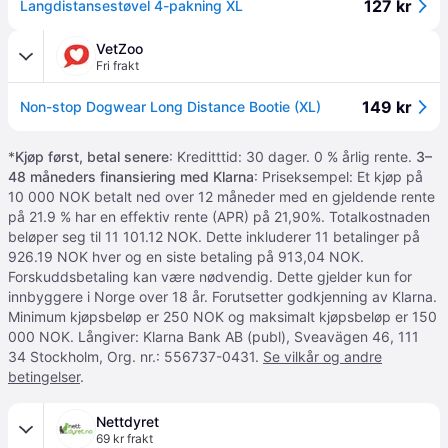
127 kr
Langdistansestøvel 4-pakning XL
VetZoo
Fri frakt
149 kr
Non-stop Dogwear Long Distance Bootie (XL)
*
Kjøp først, betal senere
: Kreditttid: 30 dager. 0 % årlig rente.
3–
48 måneders finansiering med Klarna
: Priseksempel: Et kjøp på
10 000 NOK betalt ned over 12 måneder med en gjeldende rente
på 21.9 % har en effektiv rente (APR) på 21,90%. Totalkostnaden
beløper seg til 11 101.12 NOK. Dette inkluderer 11 betalinger på
926.19 NOK hver og en siste betaling på 913,04 NOK.
Forskuddsbetaling kan være nødvendig. Dette gjelder kun for
innbyggere i Norge over 18 år. Forutsetter godkjenning av Klarna.
Minimum kjøpsbeløp er 250 NOK og maksimalt kjøpsbeløp er 150
000 NOK. Långiver: Klarna Bank AB (publ), Sveavägen 46, 111
34 Stockholm, Org. nr.: 556737-0431.
Se vilkår og andre
betingelser
.
Nettdyret
69 kr frakt