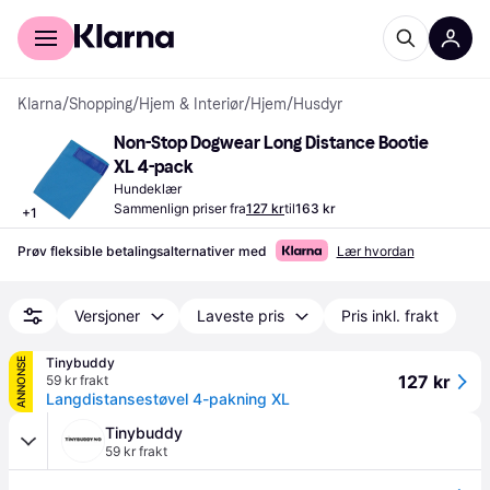
For kunder
For bedrifter
Klarna
/
Shopping
/
Hjem & Interiør
/
Hjem
/
Husdyr
Non-Stop Dogwear Long Distance Bootie 
XL 4-pack
Hundeklær
Sammenlign priser fra
127 kr
til
163 kr
+
1
Prøv fleksible betalingsalternativer med
Lær hvordan
Versjoner
Laveste pris
Pris inkl. frakt
Tinybuddy
ANNONSE
127 kr
59 kr frakt
Langdistansestøvel 4-pakning XL
Tinybuddy
59 kr frakt