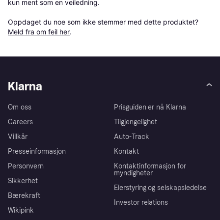
kun ment som en veiledning.

Oppdaget du noe som ikke stemmer med dette produktet? 
Meld fra om feil her
.
Klarna
Om oss
Prisguiden er nå Klarna
Careers
Tilgjengelighet
Villkår
Auto-Track
Presseinformasjon
Kontakt
Personvern
Kontaktinformasjon for
myndigheter
Sikkerhet
Eierstyring og selskapsledelse
Bærekraft
Investor relations
Wikipink