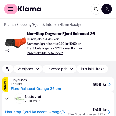
For kunder
For bedrifter
Klarna
/
Shopping
/
Hjem & Interiør
/
Hjem
/
Husdyr
Non-Stop Dogwear Fjord Raincoat 36
Hundejakke & dekken
Sammenlign priser fra
949 kr
til
959 kr
Fra 3 betalinger av 327 kr med
+
6
Prøv fleksible betalinger*
Versjoner
Laveste pris
Pris inkl. frakt
Tinybuddy
ANNONSE
959 kr
Fri frakt
Fjord Raincoat Orange 36 cm
Nettdyret
79 kr frakt
949 kr
Non-stop Fjord Raincoat, Orange/Svart, Str 36 (44-29636)
Eller 3 betalinger av 327 kr