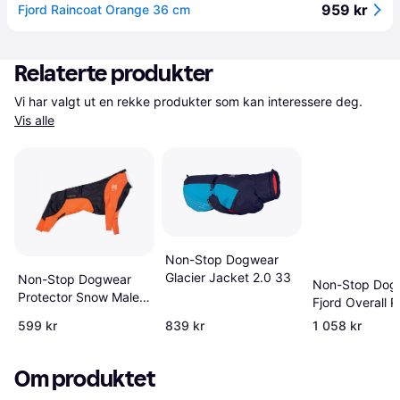
959 kr
Fjord Raincoat Orange 36 cm
Relaterte produkter
Vi har valgt ut en rekke produkter som kan interessere deg. 
Vis alle
Non-Stop Dogwear
Glacier Jacket 2.0 33
Non-Stop Dogwear
Non-Stop Dog
Protector Snow Male
Fjord Overall R
S
60 cm Sort Or
599 kr
839 kr
1 058 kr
Om produktet