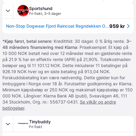
Sportshund
Fri frakt
,
3–5 dager
959 kr
Non-Stop Dogwear Fjord Raincoat Regndekken Oransje-Sort - 36 cm
*
Kjøp først, betal senere
: Kreditttid: 30 dager. 0 % årlig rente.
3–
48 måneders finansiering med Klarna
: Priseksempel: Et kjøp på
10 000 NOK betalt ned over 12 måneder med en gjeldende rente
på 21.9 % har en effektiv rente (APR) på 21,90%. Totalkostnaden
beløper seg til 11 101.12 NOK. Dette inkluderer 11 betalinger på
926.19 NOK hver og en siste betaling på 913,04 NOK.
Forskuddsbetaling kan være nødvendig. Dette gjelder kun for
innbyggere i Norge over 18 år. Forutsetter godkjenning av Klarna.
Minimum kjøpsbeløp er 250 NOK og maksimalt kjøpsbeløp er 150
000 NOK. Långiver: Klarna Bank AB (publ), Sveavägen 46, 111
34 Stockholm, Org. nr.: 556737-0431.
Se vilkår og andre
betingelser
.
Tinybuddy
Fri frakt