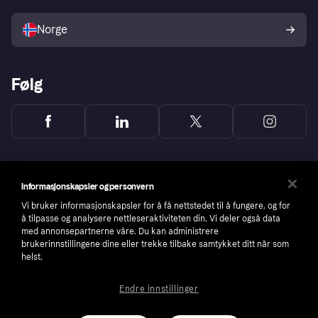
Selg med Klarna
Plattformer og partnere
Norge
Følg
Informasjonskapsler og personvern
Vi bruker informasjonskapsler for å få nettstedet til å fungere, og for
å tilpasse og analysere nettleseraktiviteten din. Vi deler også data
med annonsepartnerne våre. Du kan administrere
brukerinnstillingene dine eller trekke tilbake samtykket ditt når som
helst.
Endre innstillinger
Copyright © 2005-2026 Klarna Bank AB (publ). Headquarters: Stockholm, Sweden. All
rights reserved. Klarna Bank AB (publ). Sveavägen 46, 111 34 Stockholm. Organization
number: 556737-0431