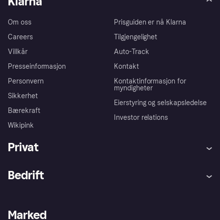
Klarna
Om oss
Prisguiden er nå Klarna
Careers
Tilgjengelighet
Villkår
Auto-Track
Presseinformasjon
Kontakt
Personvern
Kontaktinformasjon for
myndigheter
Sikkerhet
Eierstyring og selskapsledelse
Bærekraft
Investor relations
Wikipink
Privat
Hjelp
Kjøperbeskyttelse
Bedrift
Logg inn
Klager
Butikksupport
Developers portal
Klarna-appen
Kredittavtale
Merchant portal
Driftsstatus
Marked
Utforsk butikker
Personverninnstillinger