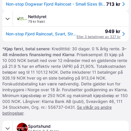
713 kr
Non-stop Dogwear Fjord Raincoat - Small Sizes Black 33
Nettdyret
79 kr frakt
949 kr
Non-stop Fjord Raincoat, Svart, Str 33 (44-29251)
Eller 3 betalinger av 327 kr
*
Kjøp først, betal senere
: Kreditttid: 30 dager. 0 % årlig rente.
3–
48 måneders finansiering med Klarna
: Priseksempel: Et kjøp på
10 000 NOK betalt ned over 12 måneder med en gjeldende rente
på 21.9 % har en effektiv rente (APR) på 21,90%. Totalkostnaden
beløper seg til 11 101.12 NOK. Dette inkluderer 11 betalinger på
926.19 NOK hver og en siste betaling på 913,04 NOK.
Forskuddsbetaling kan være nødvendig. Dette gjelder kun for
innbyggere i Norge over 18 år. Forutsetter godkjenning av Klarna.
Minimum kjøpsbeløp er 250 NOK og maksimalt kjøpsbeløp er 150
000 NOK. Långiver: Klarna Bank AB (publ), Sveavägen 46, 111
34 Stockholm, Org. nr.: 556737-0431.
Se vilkår og andre
betingelser
.
Sportshund