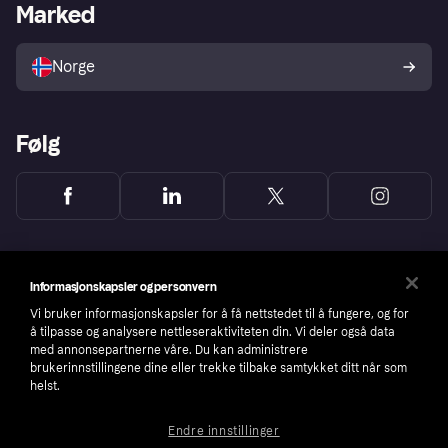
Merchant portal
Driftsstatus
Marked
Utforsk butikker
Personverninnstillinger
Selg med Klarna
Plattformer og partnere
Norge
Følg
Informasjonskapsler og personvern
Vi bruker informasjonskapsler for å få nettstedet til å fungere, og for
å tilpasse og analysere nettleseraktiviteten din. Vi deler også data
med annonsepartnerne våre. Du kan administrere
brukerinnstillingene dine eller trekke tilbake samtykket ditt når som
helst.
Endre innstillinger