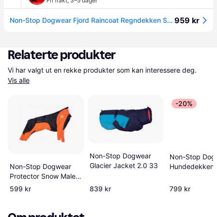
Fri frakt
,
3–5 dager
959 kr
Non-Stop Dogwear Fjord Raincoat Regndekken Svart - 33 cm
Relaterte produkter
Vi har valgt ut en rekke produkter som kan interessere deg. 
Vis alle
-20%
Non-Stop Dogwear
Non-Stop Dog
Glacier Jacket 2.0 33
Non-Stop Dogwear
Hundedekken
Protector Snow Male
Gr&ouml;n 33
S
599 kr
839 kr
799 kr