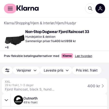
For kunder
For bedrifter
Klarna
/
Shopping
/
Hjem & Interiør
/
Hjem
/
Husdyr
Non-Stop Dogwear Fjord Raincoat 33
Hundejakke & dekken
Sammenlign priser fra
400 kr
til
959 kr
+
6
Prøv fleksible betalingsalternativer med
Lær hvordan
Versjoner
Laveste pris
Pris inkl. frakt
XXL
29 kr frakt
,
1–3 dager
400 kr
Fjord Raincoat, black S, hundeutstyr
Outnorth
49 kr frakt