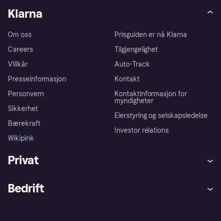
Klarna
Om oss
Prisguiden er nå Klarna
Careers
Tilgjengelighet
Villkår
Auto-Track
Presseinformasjon
Kontakt
Personvern
Kontaktinformasjon for
myndigheter
Sikkerhet
Eierstyring og selskapsledelse
Bærekraft
Investor relations
Wikipink
Privat
Hjelp
Kjøperbeskyttelse
Bedrift
Logg inn
Klager
Butikksupport
Developers portal
Klarna-appen
Kredittavtale