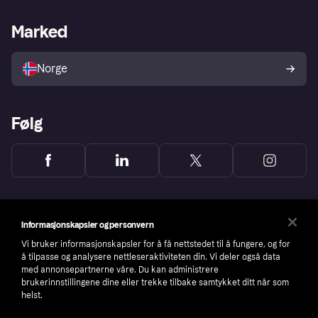
Butikksupport
Developers portal
Klarna-appen
Kredittavtale
Merchant portal
Driftsstatus
Marked
Utforsk butikker
Personverninnstillinger
Selg med Klarna
Plattformer og partnere
Norge
Følg
Informasjonskapsler og personvern
Vi bruker informasjonskapsler for å få nettstedet til å fungere, og for
å tilpasse og analysere nettleseraktiviteten din. Vi deler også data
med annonsepartnerne våre. Du kan administrere
brukerinnstillingene dine eller trekke tilbake samtykket ditt når som
helst.