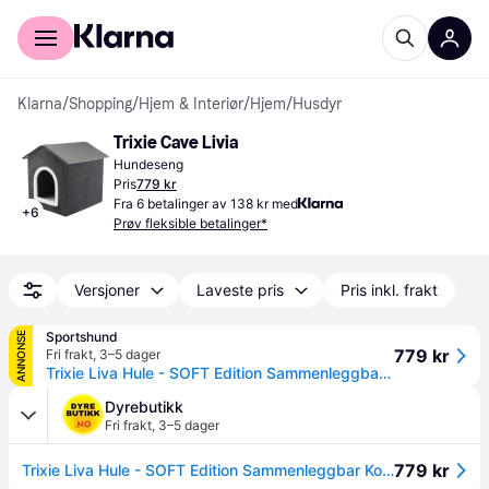
For kunder
For bedrifter
Klarna
/
Shopping
/
Hjem & Interiør
/
Hjem
/
Husdyr
Trixie Cave Livia
Hundeseng
Pris
779 kr
Fra 6 betalinger av 138 kr med
+
6
Prøv fleksible betalinger*
Versjoner
Laveste pris
Pris inkl. frakt
Sportshund
ANNONSE
779 kr
Fri frakt
,
3–5 dager
Trixie Liva Hule - SOFT Edition Sammenleggbar Kosehule i Plysj - Medium
Dyrebutikk
Fri frakt
,
3–5 dager
779 kr
Trixie Liva Hule - SOFT Edition Sammenleggbar Kosehule i Plysj - Medium