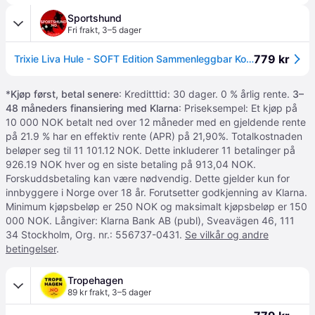
Sportshund
Fri frakt
,
3–5 dager
779 kr
Trixie Liva Hule - SOFT Edition Sammenleggbar Kosehule i Plysj - Medium
*
Kjøp først, betal senere
: Kreditttid: 30 dager. 0 % årlig rente.
3–
48 måneders finansiering med Klarna
: Priseksempel: Et kjøp på
10 000 NOK betalt ned over 12 måneder med en gjeldende rente
på 21.9 % har en effektiv rente (APR) på 21,90%. Totalkostnaden
beløper seg til 11 101.12 NOK. Dette inkluderer 11 betalinger på
926.19 NOK hver og en siste betaling på 913,04 NOK.
Forskuddsbetaling kan være nødvendig. Dette gjelder kun for
innbyggere i Norge over 18 år. Forutsetter godkjenning av Klarna.
Minimum kjøpsbeløp er 250 NOK og maksimalt kjøpsbeløp er 150
000 NOK. Långiver: Klarna Bank AB (publ), Sveavägen 46, 111
34 Stockholm, Org. nr.: 556737-0431.
Se vilkår og andre
betingelser
.
Tropehagen
89 kr frakt
,
3–5 dager