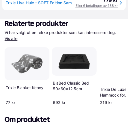
779 kr
Trixie Liva Hule - SOFT Edition Sammenleggbar Kosehule i Plysj - Medium
Eller 6 betalinger av 138 kr
Relaterte produkter
Vi har valgt ut en rekke produkter som kan interessere deg. 
Vis alle
BiaBed Classic Bed
Trixie Blanket Kenny
50x60x12.5cm
Trixie De Luxe
Hammock for
Radiators
77 kr
692 kr
219 kr
Om produktet