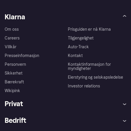
Klarna
Om oss
Prisguiden er nå Klarna
Careers
Tilgjengelighet
Villkår
Auto-Track
Presseinformasjon
Kontakt
Personvern
Kontaktinformasjon for
myndigheter
Sikkerhet
Eierstyring og selskapsledelse
Bærekraft
Investor relations
Wikipink
Privat
Hjelp
Kjøperbeskyttelse
Bedrift
Logg inn
Klager