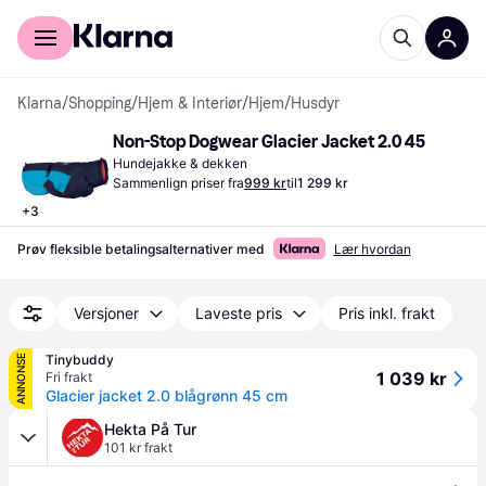
For kunder
For bedrifter
Klarna
/
Shopping
/
Hjem & Interiør
/
Hjem
/
Husdyr
Non-Stop Dogwear Glacier Jacket 2.0 45
Hundejakke & dekken
Sammenlign priser fra
999 kr
til
1 299 kr
+
3
Prøv fleksible betalingsalternativer med
Lær hvordan
Versjoner
Laveste pris
Pris inkl. frakt
Tinybuddy
ANNONSE
1 039 kr
Fri frakt
Glacier jacket 2.0 blågrønn 45 cm
Hekta På Tur
101 kr frakt