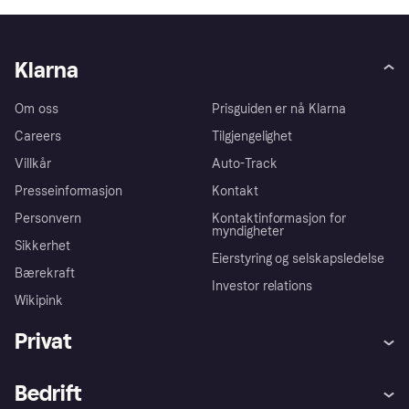
Klarna
Om oss
Prisguiden er nå Klarna
Careers
Tilgjengelighet
Villkår
Auto-Track
Presseinformasjon
Kontakt
Personvern
Kontaktinformasjon for
myndigheter
Sikkerhet
Eierstyring og selskapsledelse
Bærekraft
Investor relations
Wikipink
Privat
Hjelp
Kjøperbeskyttelse
Bedrift
Logg inn
Klager