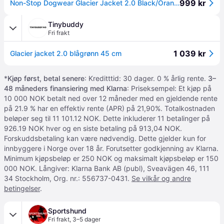
999 kr
Non-Stop Dogwear Glacier Jacket 2.0 Black/Orange
Tinybuddy
Fri frakt
1 039 kr
Glacier jacket 2.0 blågrønn 45 cm
*
Kjøp først, betal senere
: Kreditttid: 30 dager. 0 % årlig rente.
3–
48 måneders finansiering med Klarna
: Priseksempel: Et kjøp på
10 000 NOK betalt ned over 12 måneder med en gjeldende rente
på 21.9 % har en effektiv rente (APR) på 21,90%. Totalkostnaden
beløper seg til 11 101.12 NOK. Dette inkluderer 11 betalinger på
926.19 NOK hver og en siste betaling på 913,04 NOK.
Forskuddsbetaling kan være nødvendig. Dette gjelder kun for
innbyggere i Norge over 18 år. Forutsetter godkjenning av Klarna.
Minimum kjøpsbeløp er 250 NOK og maksimalt kjøpsbeløp er 150
000 NOK. Långiver: Klarna Bank AB (publ), Sveavägen 46, 111
34 Stockholm, Org. nr.: 556737-0431.
Se vilkår og andre
betingelser
.
Sportshund
Fri frakt
,
3–5 dager