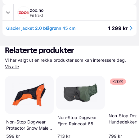
zoo.no
Fri frakt
1 299 kr
Glacier jacket 2.0 blågrønn 45 cm
Relaterte produkter
Vi har valgt ut en rekke produkter som kan interessere deg. 
Vis alle
-20%
Non-Stop Dog
Non-Stop Dogwear
Non-Stop Dogwear
Hundedekken
Fjord Raincoat 65
Protector Snow Male
Gr&ouml;n 33
S
599 kr
713 kr
799 kr