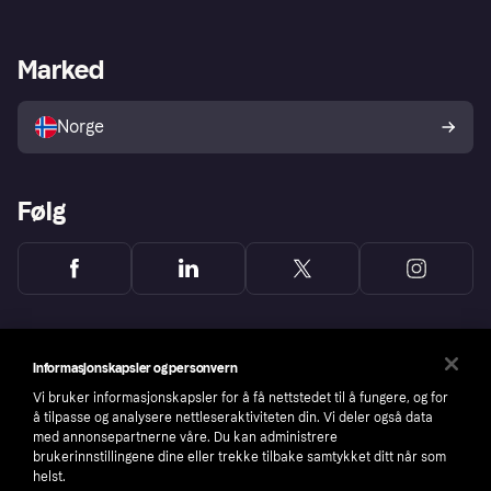
Butikksupport
Developers portal
Klarna-appen
Kredittavtale
Merchant portal
Driftsstatus
Marked
Utforsk butikker
Personverninnstillinger
Selg med Klarna
Plattformer og partnere
Norge
Følg
Informasjonskapsler og personvern
Vi bruker informasjonskapsler for å få nettstedet til å fungere, og for
å tilpasse og analysere nettleseraktiviteten din. Vi deler også data
med annonsepartnerne våre. Du kan administrere
brukerinnstillingene dine eller trekke tilbake samtykket ditt når som
helst.