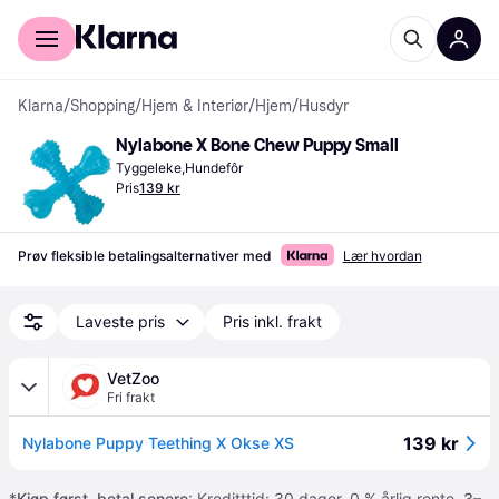
For kunder
For bedrifter
Klarna
/
Shopping
/
Hjem & Interiør
/
Hjem
/
Husdyr
Nylabone X Bone Chew Puppy Small
Tyggeleke,Hundefôr
Pris
139 kr
Prøv fleksible betalingsalternativer med
Lær hvordan
Laveste pris
Pris inkl. frakt
VetZoo
Fri frakt
139 kr
Nylabone Puppy Teething X Okse XS
*
Kjøp først, betal senere
: Kreditttid: 30 dager. 0 % årlig rente.
3–