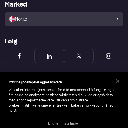
Merchant portal
Driftsstatus
Marked
Utforsk butikker
Personverninnstillinger
Selg med Klarna
Plattformer og partnere
Norge
Følg
Informasjonskapsler og personvern
Vi bruker informasjonskapsler for å få nettstedet til å fungere, og for
å tilpasse og analysere nettleseraktiviteten din. Vi deler også data
med annonsepartnerne våre. Du kan administrere
brukerinnstillingene dine eller trekke tilbake samtykket ditt når som
helst.
Endre innstillinger