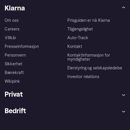
Klarna
Om oss
Prisguiden er nå Klarna
Careers
Tilgjengelighet
Villkår
Auto-Track
Presseinformasjon
Kontakt
Personvern
Kontaktinformasjon for
myndigheter
Sikkerhet
Eierstyring og selskapsledelse
Bærekraft
Investor relations
Wikipink
Privat
Hjelp
Kjøperbeskyttelse
Bedrift
Logg inn
Klager
Butikksupport
Developers portal
Klarna-appen
Kredittavtale