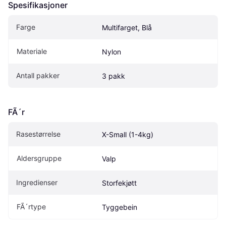
Spesifikasjoner
Farge
Multifarget, Blå
Materiale
Nylon
Antall pakker
3 pakk
FÃ´r
Rasestørrelse
X-Small (1-4kg)
Aldersgruppe
Valp
Ingredienser
Storfekjøtt
FÃ´rtype
Tyggebein