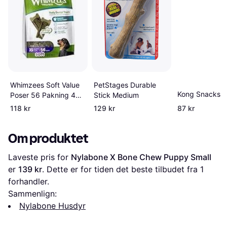
Whimzees Soft Value
PetStages Durable
Kong Snacks L
Poser 56 Pakning 420
Stick Medium
g
118 kr
129 kr
87 kr
Om produktet
Laveste pris for 
Nylabone X Bone Chew Puppy Small
er 
139 kr
. Dette er for tiden det beste tilbudet fra 1 
forhandler.
Sammenlign:
Nylabone Husdyr