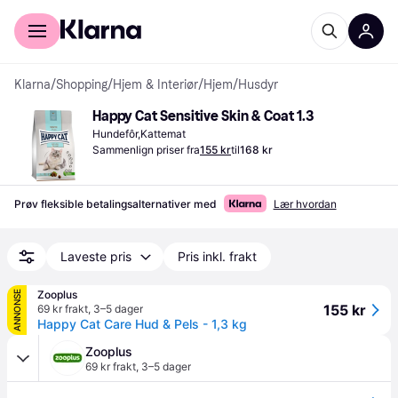
For kunder
For bedrifter
Klarna
/
Shopping
/
Hjem & Interiør
/
Hjem
/
Husdyr
Happy Cat Sensitive Skin & Coat 1.3
Hundefôr,Kattemat
Sammenlign priser fra
155 kr
til
168 kr
Prøv fleksible betalingsalternativer med
Lær hvordan
Laveste pris
Pris inkl. frakt
Zooplus
ANNONSE
155 kr
69 kr frakt
,
3–5 dager
Happy Cat Care Hud & Pels - 1,3 kg
Zooplus
69 kr frakt
,
3–5 dager