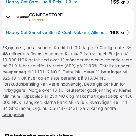
155 kr
Happy Cat Care Hud & Pels - 1,3 kg
CS MEGASTORE
Restordre
168 kr
Happy Cat Sensitive Skin & Coat, Voksen, Alle hunderaser, Kylling, Laks, 1.3 kg
*
Kjøp først, betal senere
: Kreditttid: 30 dager. 0 % årlig rente.
3–
48 måneders finansiering med Klarna
: Priseksempel: Et kjøp på
10 000 NOK betalt ned over 12 måneder med en gjeldende rente
på 21.9 % har en effektiv rente (APR) på 21,90%. Totalkostnaden
beløper seg til 11 101.12 NOK. Dette inkluderer 11 betalinger på
926.19 NOK hver og en siste betaling på 913,04 NOK.
Forskuddsbetaling kan være nødvendig. Dette gjelder kun for
innbyggere i Norge over 18 år. Forutsetter godkjenning av Klarna.
Minimum kjøpsbeløp er 250 NOK og maksimalt kjøpsbeløp er 150
000 NOK. Långiver: Klarna Bank AB (publ), Sveavägen 46, 111
34 Stockholm, Org. nr.: 556737-0431.
Se vilkår og andre
betingelser
.