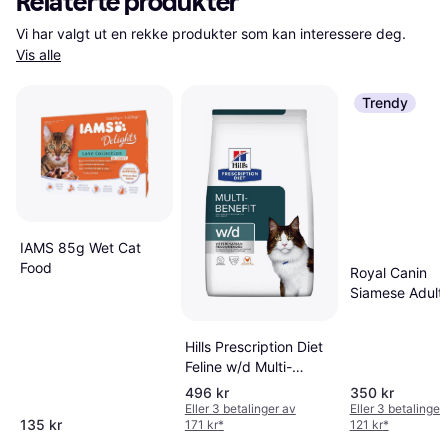
Relaterte produkter
Vi har valgt ut en rekke produkter som kan interessere deg. 
Vis alle
Trendy
IAMS 85g Wet Cat
Food
Royal Canin
Siamese Adult
Dry Cat Food 2
Hills Prescription Diet
Feline w/d Multi-
Benefit Chicken
496 kr
350 kr
Eller 3 betalinger av
Eller 3 betalinger
135 kr
171 kr
*
121 kr
*