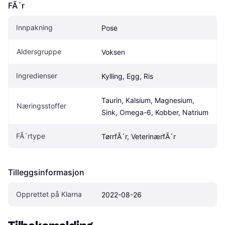
FÃ´r
Innpakning
Pose
Aldersgruppe
Voksen
Ingredienser
Kylling, Egg, Ris
Taurin, Kalsium, Magnesium, 
Næringsstoffer
Sink, Omega-6, Kobber, Natrium
FÃ´rtype
TørrfÃ´r, VeterinærfÃ´r
Tilleggsinformasjon
Opprettet på Klarna
2022-08-26