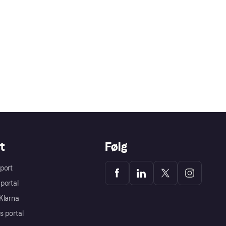
t
Følg
port
portal
Klarna
s portal