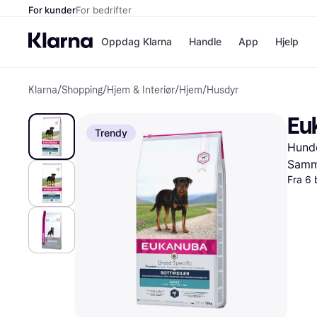
For kunder
For bedrifter
Oppdag Klarna
Handle
App
Hjelp
Klarna
/
Shopping
/
Hjem & Interiør
/
Hjem
/
Husdyr
Betalingsm
Butikker
Betalingsme
Elkjøp
Eu
Betal nå
Bookin
Trendy
Betal i 3 dele
Farmasi
Hund
Betal innen 
kicks.n
Finansiering
Norweg
Samme
Vipps
Fra 6 
Butikkovers