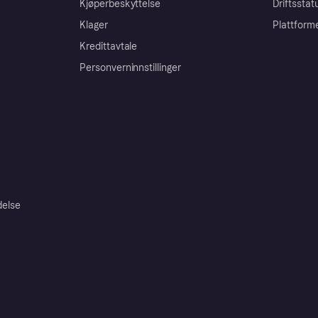
Kjøperbeskyttelse
Driftsstat
Klager
Plattform
Kredittavtale
Personverninnstillinger
delse