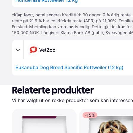
Hunderase Rottweiler 12 kg
*
Kjøp først, betal senere
: Kreditttid: 30 dager. 0 % årlig rente.
rente på 21.9 % har en effektiv rente (APR) på 21,90%. Totalk
Forskuddsbetaling kan være nødvendig. Dette gjelder kun for
150 000 NOK. Långiver: Klarna Bank AB (publ), Sveavägen 46
VetZoo
Eukanuba Dog Breed Specific Rottweiler (12 kg)
Relaterte produkter
Vi har valgt ut en rekke produkter som kan interesser
-15%