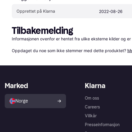
Opprettet på Klarna
2022-08-26
Tilbakemelding
Informasjonen ovenfor er hentet fra ulike eksterne kilder og er
Oppdaget du noe som ikke stemmer med dette produktet? 
Me
Marked
Klarna
Om oss
Norge
Careers
Villkår
Presseinformasjon