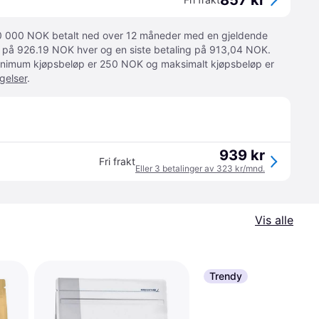
857 kr
 10 000 NOK betalt ned over 12 måneder med en gjeldende
ger på 926.19 NOK hver og en siste betaling på 913,04 NOK.
 Minimum kjøpsbeløp er 250 NOK og maksimalt kjøpsbeløp er
gelser
.
939 kr
Fri frakt
Eller 3 betalinger av 323 kr/mnd.
Vis alle
Trendy