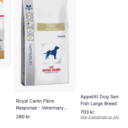
Appetitt Dog Sensitiv
Royal Canin Fibre
Fish Large Breed 12k
Response - Veterinary
703 kr
Diet 2kg
280 kr
Eller 3 betalinger av 242 kr
*