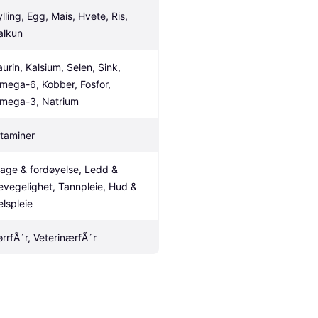
lling, Egg, Mais, Hvete, Ris, 
alkun
aurin, Kalsium, Selen, Sink, 
mega-6, Kobber, Fosfor, 
mega-3, Natrium
itaminer
age & fordøyelse, Ledd & 
evegelighet, Tannpleie, Hud & 
elspleie
ørrfÃ´r, VeterinærfÃ´r