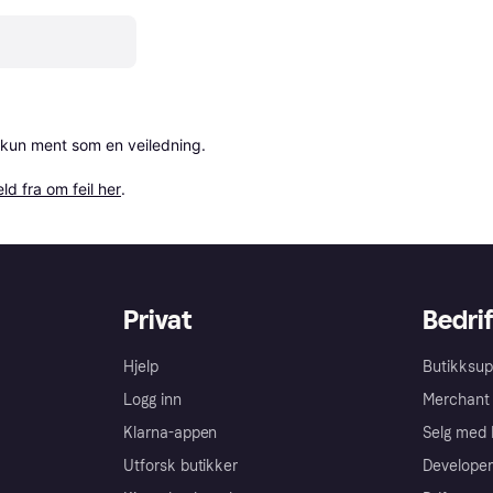
 kun ment som en veiledning.

ld fra om feil her
.
Privat
Bedrif
Hjelp
Butikksup
Logg inn
Merchant 
Klarna-appen
Selg med 
Utforsk butikker
Developer