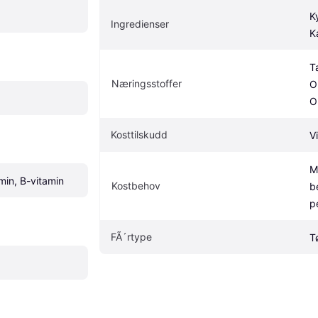
Ky
Ingredienser
K
T
Næringsstoffer
O
O
Kosttilskudd
V
M
min, B-vitamin
Kostbehov
b
p
FÃ´rtype
T