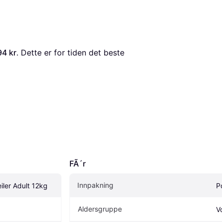
94 kr
. Dette er for tiden det beste 
FÃ´r
Innpakning
ler Adult 12kg
P
Aldersgruppe
V