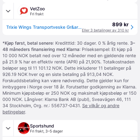
VetZoo
Fri frakt
899 kr
Trixie Wings Transportveske Gr&aring;/Svart
Eller 3 betalinger av 310 kr
*
Kjøp først, betal senere
: Kreditttid: 30 dager. 0 % årlig rente.
3–
48 måneders finansiering med Klarna
: Priseksempel: Et kjøp på
10 000 NOK betalt ned over 12 måneder med en gjeldende rente
på 21.9 % har en effektiv rente (APR) på 21,90%. Totalkostnaden
beløper seg til 11 101.12 NOK. Dette inkluderer 11 betalinger på
926.19 NOK hver og en siste betaling på 913,04 NOK.
Forskuddsbetaling kan være nødvendig. Dette gjelder kun for
innbyggere i Norge over 18 år. Forutsetter godkjenning av Klarna.
Minimum kjøpsbeløp er 250 NOK og maksimalt kjøpsbeløp er 150
000 NOK. Långiver: Klarna Bank AB (publ), Sveavägen 46, 111
34 Stockholm, Org. nr.: 556737-0431.
Se vilkår og andre
betingelser
.
Sportshund
Fri frakt
,
3–5 dager