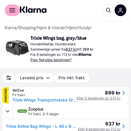
For kunder
For bedrifter
Klarna
/
Shopping
/
Hjem & Interiør
/
Hjem
/
Husdyr
Trixie Wings bag, gray/blue
Hundetilbehør, Hundeveske
Sammenlign priser fra
637 kr
til
1 299 kr
Fra 6 betalinger av 112 kr med
Prøv fleksible betalinger*
Laveste pris
Pris inkl. frakt
VetZoo
ANNONSE
899 kr
Fri frakt
Eller 3 betalinger av 310 kr
Trixie Wings Transportveske Gr&aring;/Svart
Zooplus
Fri frakt
,
3–5 dager
637 kr
Trixie Airline Bag Wings - L 46 x B 28 x H 23 cm
Eller 6 betalinger av 112 kr