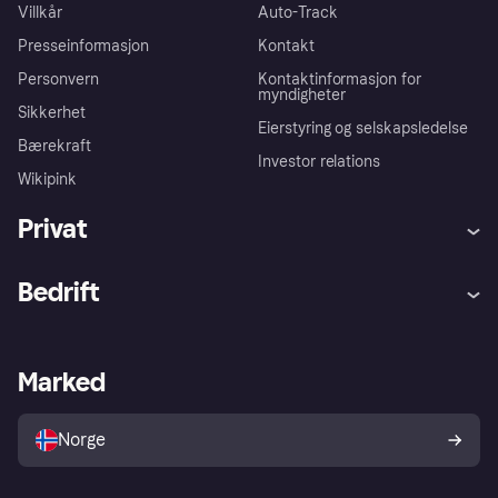
Villkår
Auto-Track
Presseinformasjon
Kontakt
Personvern
Kontaktinformasjon for
myndigheter
Sikkerhet
Eierstyring og selskapsledelse
Bærekraft
Investor relations
Wikipink
Privat
Hjelp
Kjøperbeskyttelse
Bedrift
Logg inn
Klager
Butikksupport
Developers portal
Klarna-appen
Kredittavtale
Merchant portal
Driftsstatus
Marked
Utforsk butikker
Personverninnstillinger
Selg med Klarna
Plattformer og partnere
Norge