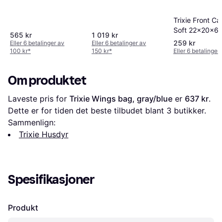
Trixie Front Car
Soft 22x20x6
565 kr
1 019 kr
259 kr
Eller 6 betalinger av
Eller 6 betalinger av
100 kr
*
150 kr
*
Eller 6 betalinger
Om produktet
Laveste pris for 
Trixie Wings bag, gray/blue
 er 
637 kr
. 
Dette er for tiden det beste tilbudet blant 
3
 butikker.
Sammenlign:
Trixie Husdyr
Spesifikasjoner
Produkt