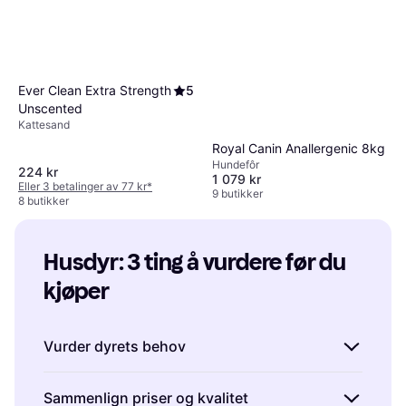
Ever Clean Extra Strength
5
Unscented
Kattesand
Royal Canin Anallergenic 8kg
Hundefôr
224 kr
1 079 kr
Eller 3 betalinger av 77 kr
*
9 butikker
8 butikker
Husdyr: 3 ting å vurdere før du 
kjøper
Vurder dyrets behov
Før du kjøper husdyrprodukter, er det viktig å
Sammenlign priser og kvalitet