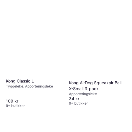
Kong Classic L
Kong AirDog Squeakair Ball
Tyggeleke, Apporteringsleke
X-Small 3-pack
Apporteringsleke
34 kr
109 kr
9+ butikker
9+ butikker