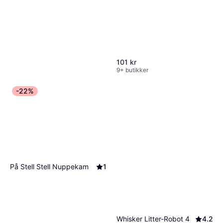
101 kr
9+ butikker
-22%
Boehringer Ingelheim
Centaura Insect Spray 400ml
258 kr
8 butikker
På Stell Stell Nuppekam
1
Whisker Litter-Robot 4
4.2