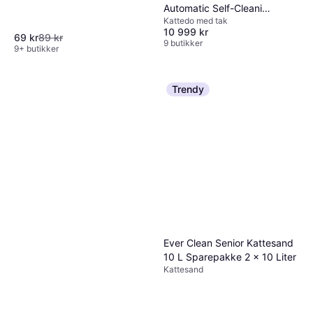
Automatic Self-Cleaning
Kattedo med tak
Cat Litter Box - Black
10 999 kr
69 kr
89 kr
9 butikker
9+ butikker
Trendy
Ever Clean Senior Kattesand
10 L Sparepakke 2 x 10 Liter
Kattesand