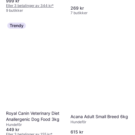
999 kr
Eller 3 betalinger av 344 kr
*
269 kr
9 butikker
7 butikker
Trendy
Royal Canin Veterinary Diet
Acana Adult Small Breed 6kg
Anallergenic Dog Food 3kg
Hundefôr
Hundefôr
449 kr
615 kr
Eller 3 betalinger av 155 kr
*