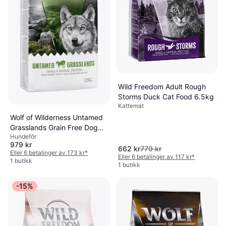
Wild Freedom Adult Rough
Storms Duck Cat Food 6.5kg
Kattemat
Wolf of Wilderness Untamed
Grasslands Grain Free Dog
Hundefôr
Food 12kg
979 kr
662 kr
779 kr
Eller 6 betalinger av 173 kr
*
Eller 6 betalinger av 117 kr
*
1 butikk
1 butikk
-15%