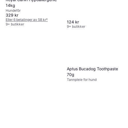
14kg
Hundefôr
329 kr
Eller 6 betalinger av 58 kr
*
124 kr
9+ butikker
9+ butikker
Aptus Bucadog Toothpaste
70g
Tannpleie for hund