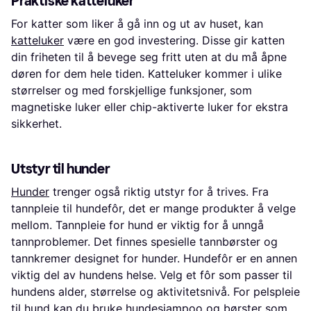
Praktiske katteluker
For katter som liker å gå inn og ut av huset, kan
katteluker
være en god investering. Disse gir katten
din friheten til å bevege seg fritt uten at du må åpne
døren for dem hele tiden. Katteluker kommer i ulike
størrelser og med forskjellige funksjoner, som
magnetiske luker eller chip-aktiverte luker for ekstra
sikkerhet.
Utstyr til hunder
Hunder
trenger også riktig utstyr for å trives. Fra
tannpleie til hundefôr, det er mange produkter å velge
mellom. Tannpleie for hund er viktig for å unngå
tannproblemer. Det finnes spesielle tannbørster og
tannkremer designet for hunder. Hundefôr er en annen
viktig del av hundens helse. Velg et fôr som passer til
hundens alder, størrelse og aktivitetsnivå. For pelspleie
til hund kan du bruke hundesjampoo og børster som