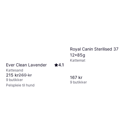
Royal Canin Sterilised 37
12x85g
Kattemat
Ever Clean Lavender
4.1
Kattesand
Boehringer Ingelheim
215 kr
269 kr
167 kr
Centaura Insect Spray
9 butikker
9 butikker
Pelspleie til hund
192 kr
Eller 3 betalinger av 66 kr
*
9+ butikker