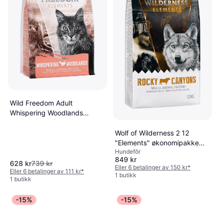
Wild Freedom Adult
Whispering Woodlands
kalkun
Wolf of Wilderness 2 12
"Elements" økonomipakke
Hundefôr
Rocky Canyons
849 kr
628 kr
739 kr
Eller 6 betalinger av 150 kr
*
Eller 6 betalinger av 111 kr
*
1 butikk
1 butikk
-15%
-15%