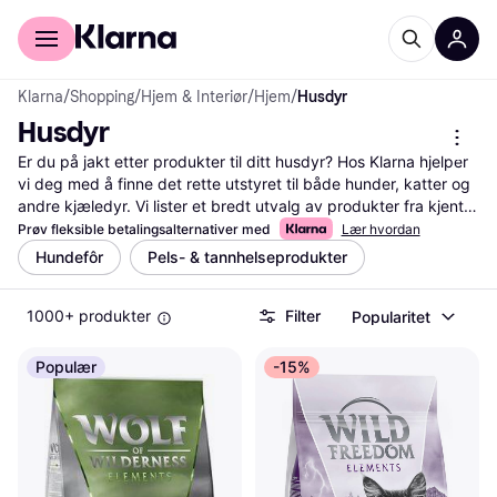
For kunder
For bedrifter
Klarna
/
Shopping
/
Hjem & Interiør
/
Hjem
/
Husdyr
Husdyr
Er du på jakt etter produkter til ditt husdyr? Hos Klarna hjelper 
vi deg med å finne det rette utstyret til både hunder, katter og 
andre kjæledyr. Vi lister et bredt utvalg av produkter fra kjente 
merker, og gir deg muligheten til å sammenligne priser. Bruk 
Prøv fleksible betalingsalternativer med
Lær hvordan
våre praktiske filtre for å sortere etter kategori, pris eller 
Hundefôr
Pels- & tannhelseprodukter
brukeranmeldelser. Dette gjør det enkelt for deg å navigere og 
velge det som passer dine behov best. Du kan også lese 
1000+ produkter
Filter
Popularitet
erfaringer fra andre brukere for å få en bedre forståelse av 
produktene. Vi guider deg til de beste tilbudene og sørger for 
at du får mest mulig verdi for pengene dine. Begynn her for å 
Populær
-15%
finne det perfekte produktet til ditt husdyr!
Les mer om husdyr her