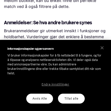
mellom butikker, kan du enkelt finne din perfekte
match ved å også filtrere på dette.
Anmeldelser: Se hva andre brukere synes
Brukeranmeldelser gir utmerket innsikt i funksjoner og
holdbarhet. Vurderinger gjør det enklere å bestemme
popularitet og tilfredshet.
Informasjonskapsler og personvern
Vi bruker informasjonskapsler for å få nettstedet til å fungere, og for
Prishistorikk: Finn ekte kupp
å tilpasse og analysere nettleseraktiviteten din. Vi deler også data
med annonsepartnerne våre. Du kan administrere
Vil du være sikker på at du gjør et godt kjøp? Sjekk
brukerinnstillingene dine eller trekke tilbake samtykket ditt når som
prishistorikken for å se hvordan prisene har endret seg
helst.
over tid. Ved å klikke på «Velg butikk» kan du til og
med dykke inn i prishistorikken til en bestemt butikk.
Endre innstillinger
Avvis Alle
Tillat alle
Populære søk i Husdyr