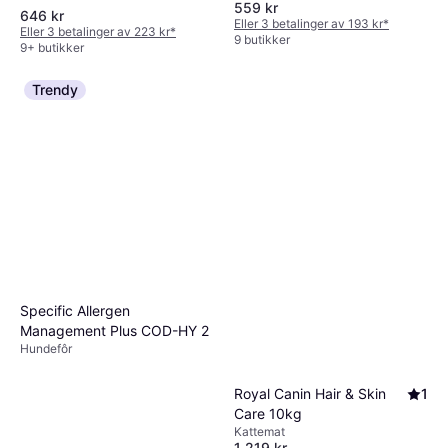
559 kr
646 kr
Eller 3 betalinger av 193 kr
*
Eller 3 betalinger av 223 kr
*
9 butikker
9+ butikker
Trendy
Specific Allergen
Management Plus COD-HY 2
Hundefôr
Royal Canin Hair & Skin
1
Care 10kg
Kattemat
1 219 kr