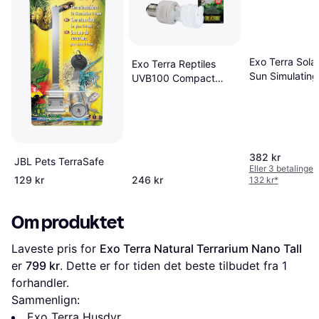
Exo Terra Solar
Exo Terra Reptiles
Sun Simulatin
UVB100 Compact
125w
13W
382 kr
JBL Pets TerraSafe
Eller 3 betalinger
129 kr
246 kr
132 kr
*
Om produktet
Laveste pris for 
Exo Terra Natural Terrarium Nano Tall
er 
799 kr
. Dette er for tiden det beste tilbudet fra 1 
forhandler.
Sammenlign:
Exo Terra Husdyr