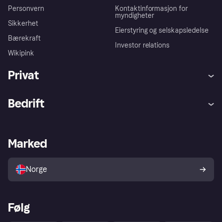
Personvern
Kontaktinformasjon for
myndigheter
Sikkerhet
Eierstyring og selskapsledelse
Bærekraft
Investor relations
Wikipink
Privat
Hjelp
Kjøperbeskyttelse
Bedrift
Logg inn
Klager
Butikksupport
Developers portal
Klarna-appen
Kredittavtale
Merchant portal
Driftsstatus
Marked
Utforsk butikker
Personverninnstillinger
Selg med Klarna
Plattformer og partnere
Norge
Følg