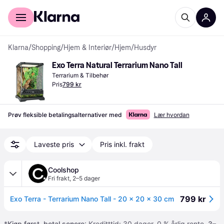
For kunder
For bedrifter
Klarna
/
Shopping
/
Hjem & Interiør
/
Hjem
/
Husdyr
Exo Terra Natural Terrarium Nano Tall
Terrarium & Tilbehør
Pris
799 kr
Prøv fleksible betalingsalternativer med
Lær hvordan
Laveste pris
Pris inkl. frakt
Coolshop
Fri frakt
,
2–5 dager
799 kr
Exo Terra - Terrarium Nano Tall - 20 x 20 x 30 cm
*
Kjøp først, betal senere
: Kreditttid: 30 dager. 0 % årlig rente.
3–