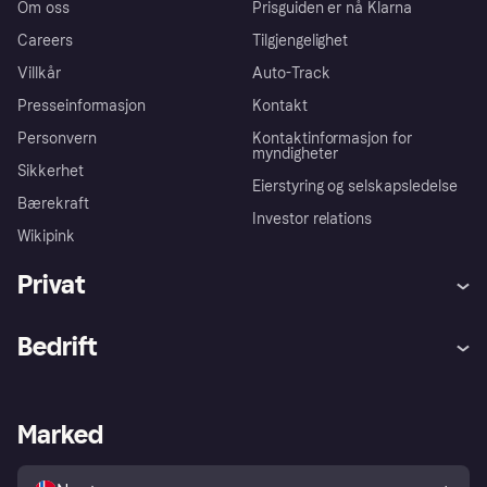
Om oss
Prisguiden er nå Klarna
Careers
Tilgjengelighet
Villkår
Auto-Track
Presseinformasjon
Kontakt
Personvern
Kontaktinformasjon for
myndigheter
Sikkerhet
Eierstyring og selskapsledelse
Bærekraft
Investor relations
Wikipink
Privat
Hjelp
Kjøperbeskyttelse
Bedrift
Logg inn
Klager
Butikksupport
Developers portal
Klarna-appen
Kredittavtale
Merchant portal
Driftsstatus
Marked
Utforsk butikker
Personverninnstillinger
Selg med Klarna
Plattformer og partnere