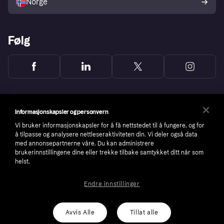
Norge
Følg
Informasjonskapsler og personvern
Vi bruker informasjonskapsler for å få nettstedet til å fungere, og for
å tilpasse og analysere nettleseraktiviteten din. Vi deler også data
med annonsepartnerne våre. Du kan administrere
brukerinnstillingene dine eller trekke tilbake samtykket ditt når som
helst.
Endre innstillinger
Copyright © 2005-2026 Klarna Bank AB (publ). Headquarters: Stockholm, Sweden. All
rights reserved. Klarna Bank AB (publ). Sveavägen 46, 111 34 Stockholm. Organization
number: 556737-0431
Avvis Alle
Tillat alle
Cookies
Klarna.com