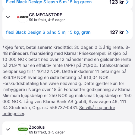
123 kr
Flexi Black Design S leash 5 m 15 kg green
CS MEGASTORE
59 kr frakt
,
4–5 dager
127 kr
flexi Black Design S bånd 5 m, 15 kg, grøn
*
Kjøp først, betal senere
: Kreditttid: 30 dager. 0 % årlig rente.
3–
48 måneders finansiering med Klarna
: Priseksempel: Et kjøp på
10 000 NOK betalt ned over 12 måneder med en gjeldende rente
på 21.9 % har en effektiv rente (APR) på 21,90%. Totalkostnaden
beløper seg til 11 101.12 NOK. Dette inkluderer 11 betalinger på
926.19 NOK hver og en siste betaling på 913,04 NOK.
Forskuddsbetaling kan være nødvendig. Dette gjelder kun for
innbyggere i Norge over 18 år. Forutsetter godkjenning av Klarna.
Minimum kjøpsbeløp er 250 NOK og maksimalt kjøpsbeløp er 150
000 NOK. Långiver: Klarna Bank AB (publ), Sveavägen 46, 111
34 Stockholm, Org. nr.: 556737-0431.
Se vilkår og andre
betingelser
.
Zooplus
69 kr frakt
,
3–5 dager