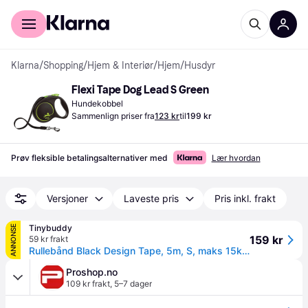
For kunder
For bedrifter
Klarna
/
Shopping
/
Hjem & Interiør
/
Hjem
/
Husdyr
Flexi Tape Dog Lead S Green
Hundekobbel
Sammenlign priser fra
123 kr
til
199 kr
Prøv fleksible betalingsalternativer med
Lær hvordan
Versjoner
Laveste pris
Pris inkl. frakt
Tinybuddy
ANNONSE
159 kr
59 kr frakt
Rullebånd Black Design Tape, 5m, S, maks 15kg, Grønn
Proshop.no
109 kr frakt
,
5–7 dager