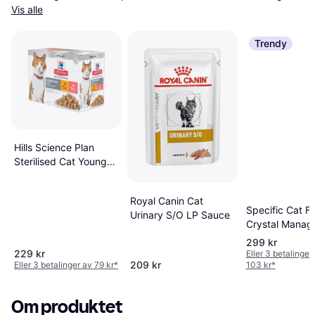
Vis alle
Trendy
Hills Science Plan
Sterilised Cat Young
Adult Tuna
Complementary:
Royal Canin Cat
12x85g Young
Specific Cat F
Urinary S/O LP Sauce
Chicken Salmon
Crystal Manag
Light
299 kr
229 kr
Eller 3 betalinger
209 kr
Eller 3 betalinger av 79 kr
*
103 kr
*
Om produktet