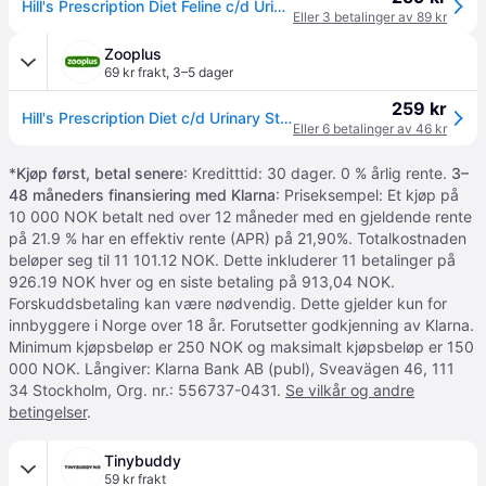
Hill's Prescription Diet Feline c/d Urinary Care + Metabolic Chicken 12x85 g
Eller 3 betalinger av 89 kr
Zooplus
69 kr frakt
,
3–5 dager
259 kr
Hill's Prescription Diet c/d Urinary Stress + Metabolic med kylling - 12 x 85 g
Eller 6 betalinger av 46 kr
*
Kjøp først, betal senere
: Kreditttid: 30 dager. 0 % årlig rente.
3–
48 måneders finansiering med Klarna
: Priseksempel: Et kjøp på
10 000 NOK betalt ned over 12 måneder med en gjeldende rente
på 21.9 % har en effektiv rente (APR) på 21,90%. Totalkostnaden
beløper seg til 11 101.12 NOK. Dette inkluderer 11 betalinger på
926.19 NOK hver og en siste betaling på 913,04 NOK.
Forskuddsbetaling kan være nødvendig. Dette gjelder kun for
innbyggere i Norge over 18 år. Forutsetter godkjenning av Klarna.
Minimum kjøpsbeløp er 250 NOK og maksimalt kjøpsbeløp er 150
000 NOK. Långiver: Klarna Bank AB (publ), Sveavägen 46, 111
34 Stockholm, Org. nr.: 556737-0431.
Se vilkår og andre
betingelser
.
Tinybuddy
59 kr frakt