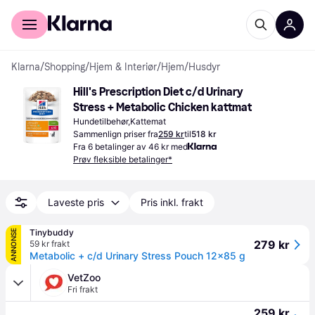
For kunder
For bedrifter
Klarna
/
Shopping
/
Hjem & Interiør
/
Hjem
/
Husdyr
Hill's Prescription Diet c/d Urinary 
Stress + Metabolic Chicken kattmat
Hundetilbehør,Kattemat
Sammenlign priser fra
259 kr
til
518 kr
Fra 6 betalinger av 46 kr med
Prøv fleksible betalinger*
Laveste pris
Pris inkl. frakt
Tinybuddy
ANNONSE
279 kr
59 kr frakt
Metabolic + c/d Urinary Stress Pouch 12x85 g
VetZoo
Fri frakt
259 kr