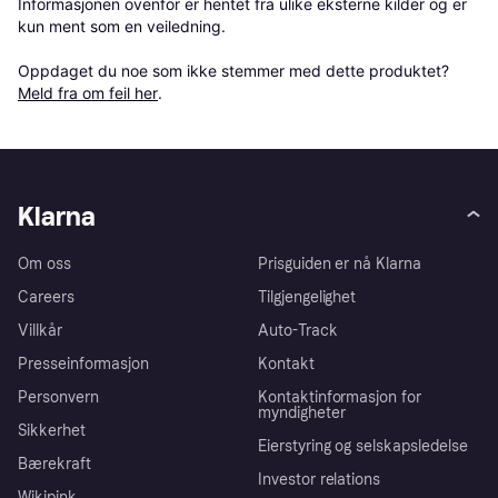
Informasjonen ovenfor er hentet fra ulike eksterne kilder og er 
kun ment som en veiledning.

Oppdaget du noe som ikke stemmer med dette produktet? 
Meld fra om feil her
.
Klarna
Om oss
Prisguiden er nå Klarna
Careers
Tilgjengelighet
Villkår
Auto-Track
Presseinformasjon
Kontakt
Personvern
Kontaktinformasjon for
myndigheter
Sikkerhet
Eierstyring og selskapsledelse
Bærekraft
Investor relations
Wikipink