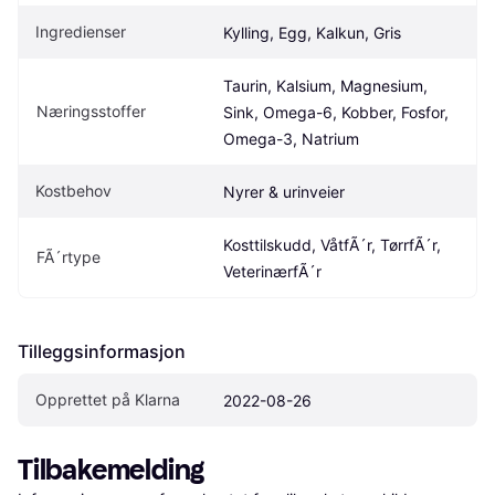
Ingredienser
Kylling, Egg, Kalkun, Gris
Taurin, Kalsium, Magnesium, 
Næringsstoffer
Sink, Omega-6, Kobber, Fosfor, 
Omega-3, Natrium
Kostbehov
Nyrer & urinveier
Kosttilskudd, VåtfÃ´r, TørrfÃ´r, 
FÃ´rtype
VeterinærfÃ´r
Tilleggsinformasjon
Opprettet på Klarna
2022-08-26
Tilbakemelding