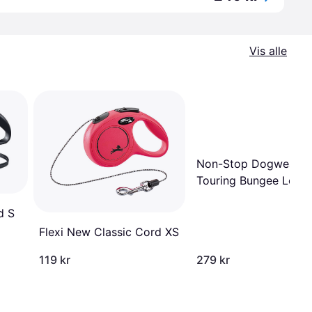
Vis alle
Non-Stop Dogwear
Touring Bungee Leas
2m/13mm
d S
Flexi New Classic Cord XS
119 kr
279 kr