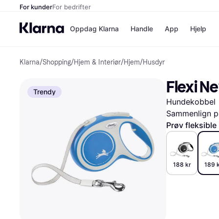
For kunder
For bedrifter
Oppdag Klarna
Handle
App
Hjelp
Klarna
/
Shopping
/
Hjem & Interiør
/
Hjem
/
Husdyr
Betalingsm
Butikker
Betalingsme
Elkjøp
Flexi N
Betal nå
Bookin
Trendy
Betal i 3 dele
Farmasi
Hundekobbel
Betal innen 
kicks.n
Finansiering
Norweg
Sammenlign pr
Vipps
Prøv fleksible
Butikkovers
188 kr
189 