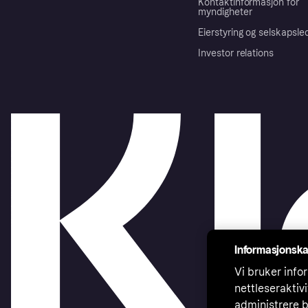
Kontaktinformasjon for
myndigheter
Eierstyring og selskapsle
Investor relations
Informasjonska
Vi bruker infor
nettleseraktiv
administrere b