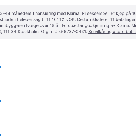
3–48 måneders finansiering med Klarna
: Priseksempel: Et kjøp på
ostnaden beløper seg til 11 101.12 NOK. Dette inkluderer 11 betalin
 innbyggere i Norge over 18 år. Forutsetter godkjenning av Klarna.
, 111 34 Stockholm, Org. nr.: 556737-0431.
Se vilkår og andre betin
å
å
å