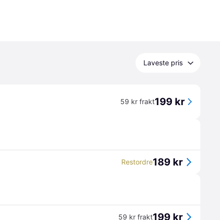
Laveste pris
199 kr
59 kr frakt
189 kr
Restordre
199 kr
59 kr frakt