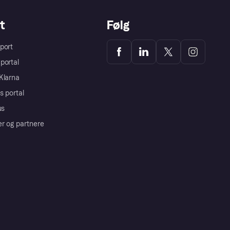
t
Følg
port
portal
Klarna
s portal
us
er og partnere