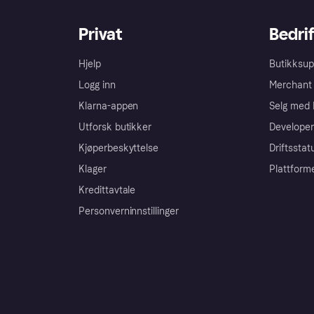
Privat
Bedrif
Hjelp
Butikksup
Logg inn
Merchant 
Klarna-appen
Selg med 
Utforsk butikker
Developer
Kjøperbeskyttelse
Driftsstat
Klager
Plattform
Kredittavtale
Personverninnstillinger