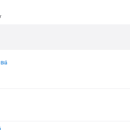
r
 Blå
å