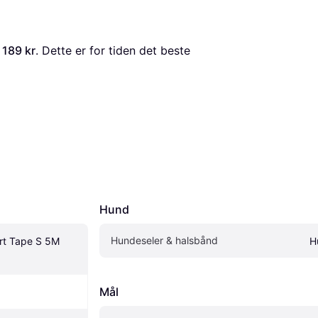
 
189 kr
. Dette er for tiden det beste 
Hund
Hundeseler & halsbånd
t Tape S 5M 
H
Mål