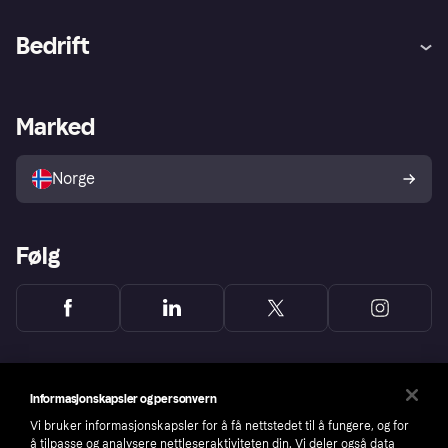
Hjelp
Kjøperbeskyttelse
Bedrift
Logg inn
Klager
Butikksupport
Developers portal
Klarna-appen
Kredittavtale
Merchant portal
Driftsstatus
Marked
Utforsk butikker
Personverninnstillinger
Selg med Klarna
Plattformer og partnere
Norge
Følg
Informasjonskapsler og personvern
Vi bruker informasjonskapsler for å få nettstedet til å fungere, og for
å tilpasse og analysere nettleseraktiviteten din. Vi deler også data