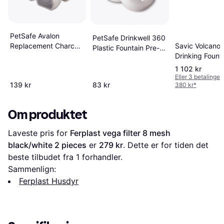
PetSafe Avalon
PetSafe Drinkwell 360
Savic Volcano
Replacement Charcoal
Plastic Fountain Pre-
Drinking Fount
Filter 4-pack
Filters 2-pack
1 102 kr
Eller 3 betalinger
139 kr
83 kr
380 kr
*
Om produktet
Laveste pris for 
Ferplast vega filter 8 mesh 
black/white 2 pieces
 er 
279 kr
. Dette er for tiden det 
beste tilbudet fra 1 forhandler.
Sammenlign:
Ferplast Husdyr