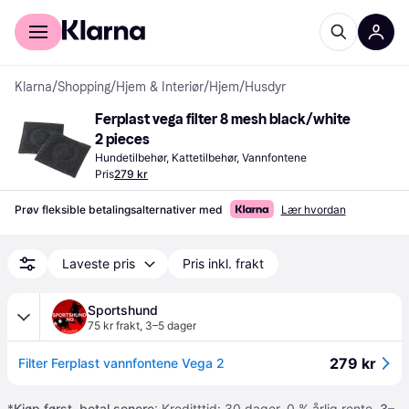
For kunder
For bedrifter
Klarna
/
Shopping
/
Hjem & Interiør
/
Hjem
/
Husdyr
Ferplast vega filter 8 mesh black/white 
2 pieces
Hundetilbehør, Kattetilbehør, Vannfontene
Pris
279 kr
Prøv fleksible betalingsalternativer med
Lær hvordan
Laveste pris
Pris inkl. frakt
Sportshund
75 kr frakt
,
3–5 dager
279 kr
Filter Ferplast vannfontene Vega 2
*
Kjøp først, betal senere
: Kreditttid: 30 dager. 0 % årlig rente.
3–