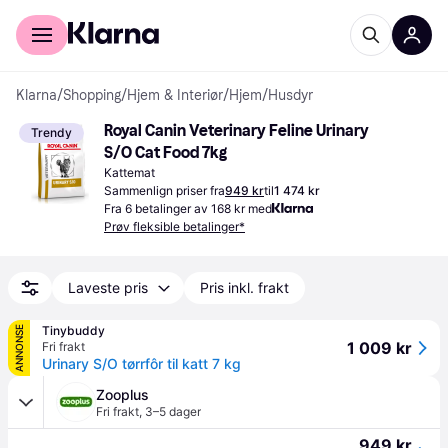
For kunder
For bedrifter
Klarna
/
Shopping
/
Hjem & Interiør
/
Hjem
/
Husdyr
Royal Canin Veterinary Feline Urinary 
Trendy
S/O Cat Food 7kg
Kattemat
Sammenlign priser fra
949 kr
til
1 474 kr
Fra 6 betalinger av 168 kr med
Prøv fleksible betalinger*
Laveste pris
Pris inkl. frakt
Tinybuddy
ANNONSE
1 009 kr
Fri frakt
Urinary S/O tørrfôr til katt 7 kg
Zooplus
Fri frakt
,
3–5 dager
949 kr