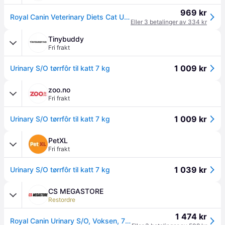
969 kr
Royal Canin Veterinary Diets Cat Urinary S/O (7 kg)
Eller 3 betalinger av 334 kr
Tinybuddy
Fri frakt
1 009 kr
Urinary S/O tørrfôr til katt 7 kg
zoo.no
Fri frakt
1 009 kr
Urinary S/O tørrfôr til katt 7 kg
PetXL
Fri frakt
1 039 kr
Urinary S/O tørrfôr til katt 7 kg
CS MEGASTORE
Restordre
1 474 kr
Royal Canin Urinary S/O, Voksen, 7 kg, Antioksidanter medfølger