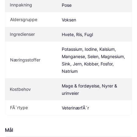
Innpakning
Pose
Aldersgruppe
Voksen
Ingredienser
Hvete, Ris, Fugl
Potassium, Iodine, Kalsium, 
Manganese, Selen, Magnesium, 
Næringsstoffer
Sink, Jern, Kobber, Fosfor, 
Natrium
Mage & fordøyelse, Nyrer & 
Kostbehov
urinveier
FÃ´rtype
VeterinærfÃ´r
Mål