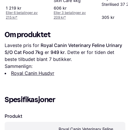
Skin Care 4kg
Sterilised 37 2
1 219 kr
606 kr
Eller 6 betalinger av
Eller 3 betalinger av
305 kr
215 kr
*
209 kr
*
Om produktet
Laveste pris for 
Royal Canin Veterinary Feline Urinary 
S/O Cat Food 7kg
 er 
949 kr
. Dette er for tiden det 
beste tilbudet blant 
7
 butikker.
Sammenlign:
Royal Canin Husdyr
Spesifikasjoner
Produkt
Royal Canin Veterinary Feline 