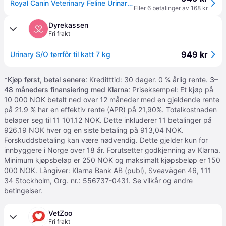
Royal Canin Veterinary Feline Urinary S/O - 7 kg
Eller 6 betalinger av 168 kr
Dyrekassen
Fri frakt
949 kr
Urinary S/O tørrfôr til katt 7 kg
*
Kjøp først, betal senere
: Kreditttid: 30 dager. 0 % årlig rente.
3–
48 måneders finansiering med Klarna
: Priseksempel: Et kjøp på
10 000 NOK betalt ned over 12 måneder med en gjeldende rente
på 21.9 % har en effektiv rente (APR) på 21,90%. Totalkostnaden
beløper seg til 11 101.12 NOK. Dette inkluderer 11 betalinger på
926.19 NOK hver og en siste betaling på 913,04 NOK.
Forskuddsbetaling kan være nødvendig. Dette gjelder kun for
innbyggere i Norge over 18 år. Forutsetter godkjenning av Klarna.
Minimum kjøpsbeløp er 250 NOK og maksimalt kjøpsbeløp er 150
000 NOK. Långiver: Klarna Bank AB (publ), Sveavägen 46, 111
34 Stockholm, Org. nr.: 556737-0431.
Se vilkår og andre
betingelser
.
VetZoo
Fri frakt