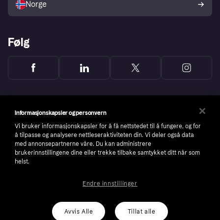
Norge
Følg
Informasjonskapsler og personvern
Vi bruker informasjonskapsler for å få nettstedet til å fungere, og for
å tilpasse og analysere nettleseraktiviteten din. Vi deler også data
med annonsepartnerne våre. Du kan administrere
brukerinnstillingene dine eller trekke tilbake samtykket ditt når som
helst.
Endre innstillinger
Copyright © 2005-2026 Klarna Bank AB (publ). Headquarters: Stockholm, Sweden. All
rights reserved. Klarna Bank AB (publ). Sveavägen 46, 111 34 Stockholm. Organization
number: 556737-0431
Avvis Alle
Tillat alle