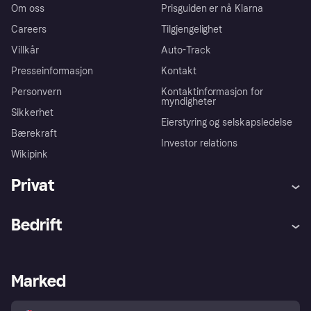
Om oss
Prisguiden er nå Klarna
Careers
Tilgjengelighet
Villkår
Auto-Track
Presseinformasjon
Kontakt
Personvern
Kontaktinformasjon for
myndigheter
Sikkerhet
Eierstyring og selskapsledelse
Bærekraft
Investor relations
Wikipink
Privat
Hjelp
Kjøperbeskyttelse
Bedrift
Logg inn
Klager
Butikksupport
Developers portal
Klarna-appen
Kredittavtale
Merchant portal
Driftsstatus
Marked
Utforsk butikker
Personverninnstillinger
Selg med Klarna
Plattformer og partnere