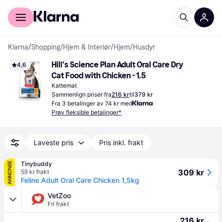
For kunder
For bedrifter
Klarna
/
Shopping
/
Hjem & Interiør
/
Hjem
/
Husdyr
Hill's Science Plan Adult Oral Care Dry 
4,6
Cat Food with Chicken - 1.5
Kattemat
Sammenlign priser fra
216 kr
til
379 kr
Fra 3 betalinger av 74 kr med
Prøv fleksible betalinger*
Laveste pris
Pris inkl. frakt
Tinybuddy
ANNONSE
309 kr
59 kr frakt
Feline Adult Oral Care Chicken 1,5kg
VetZoo
Fri frakt
216 kr