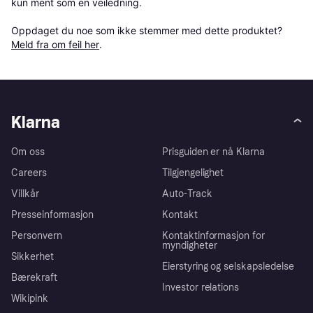
kun ment som en veiledning.

Oppdaget du noe som ikke stemmer med dette produktet? 
Meld fra om feil her
.
Klarna
Om oss
Prisguiden er nå Klarna
Careers
Tilgjengelighet
Villkår
Auto-Track
Presseinformasjon
Kontakt
Personvern
Kontaktinformasjon for
myndigheter
Sikkerhet
Eierstyring og selskapsledelse
Bærekraft
Investor relations
Wikipink