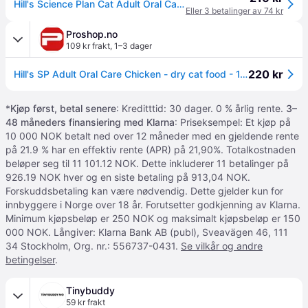
Hill's Science Plan Cat Adult Oral Care Chicken (1,5 kg)
Eller 3 betalinger av 74 kr
Proshop.no
109 kr frakt
,
1–3 dager
220 kr
Hill's SP Adult Oral Care Chicken - dry cat food - 1.5kg
*
Kjøp først, betal senere
: Kreditttid: 30 dager. 0 % årlig rente.
3–
48 måneders finansiering med Klarna
: Priseksempel: Et kjøp på
10 000 NOK betalt ned over 12 måneder med en gjeldende rente
på 21.9 % har en effektiv rente (APR) på 21,90%. Totalkostnaden
beløper seg til 11 101.12 NOK. Dette inkluderer 11 betalinger på
926.19 NOK hver og en siste betaling på 913,04 NOK.
Forskuddsbetaling kan være nødvendig. Dette gjelder kun for
innbyggere i Norge over 18 år. Forutsetter godkjenning av Klarna.
Minimum kjøpsbeløp er 250 NOK og maksimalt kjøpsbeløp er 150
000 NOK. Långiver: Klarna Bank AB (publ), Sveavägen 46, 111
34 Stockholm, Org. nr.: 556737-0431.
Se vilkår og andre
betingelser
.
Tinybuddy
59 kr frakt