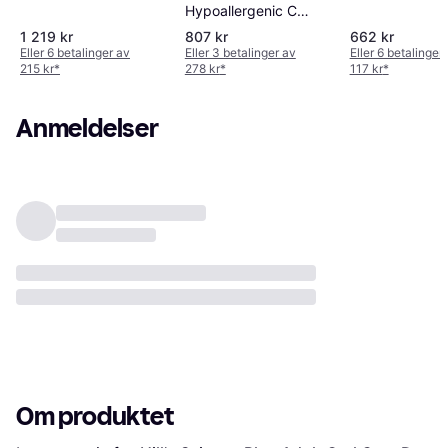
Hypoallergenic Cat
4.5kg
1 219 kr
807 kr
662 kr
Eller 6 betalinger av
Eller 3 betalinger av
Eller 6 betalinger
215 kr
*
278 kr
*
117 kr
*
Anmeldelser
Om produktet