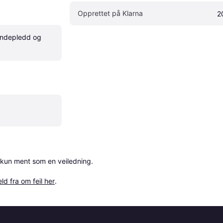
Opprettet på Klarna
2
ndepledd og 
 kun ment som en veiledning.

ld fra om feil her
.