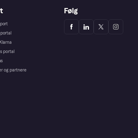
t
Følg
port
portal
Klarna
s portal
us
er og partnere