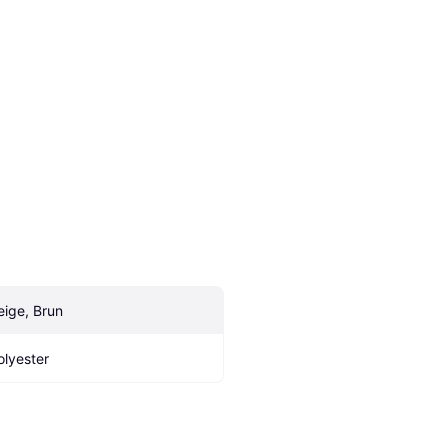
eige, Brun
olyester