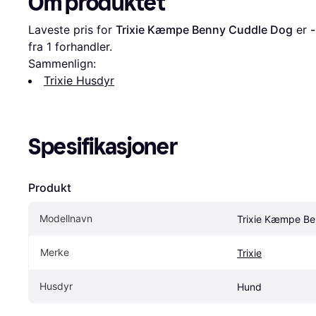
Om produktet
Laveste pris for 
Trixie Kæmpe Benny Cuddle Dog
 er 
-
fra 1 forhandler.
Sammenlign:
Trixie Husdyr
Spesifikasjoner
Produkt
Modellnavn
Trixie Kæmpe B
Merke
Trixie
Husdyr
Hund