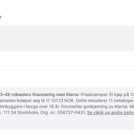
r
3–48 måneders finansiering med Klarna
: Priseksempel: Et kjøp på
ostnaden beløper seg til 11 101.12 NOK. Dette inkluderer 11 betalin
 innbyggere i Norge over 18 år. Forutsetter godkjenning av Klarna.
, 111 34 Stockholm, Org. nr.: 556737-0431.
Se vilkår og andre betin