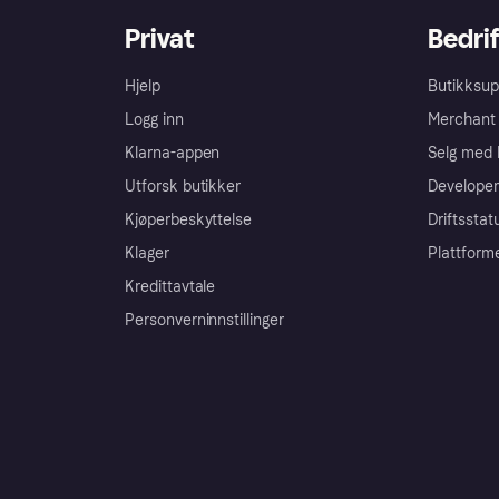
Privat
Bedrif
Hjelp
Butikksup
Logg inn
Merchant 
Klarna-appen
Selg med 
Utforsk butikker
Developer
Kjøperbeskyttelse
Driftsstat
Klager
Plattform
Kredittavtale
Personverninnstillinger