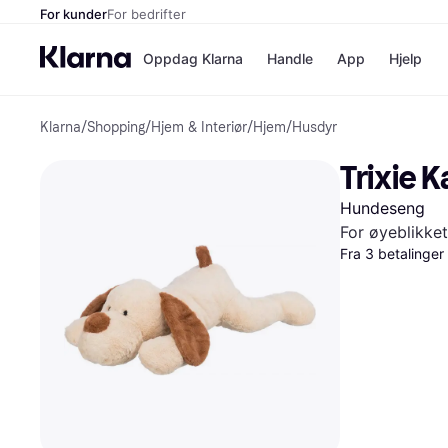
For kunder
For bedrifter
Oppdag Klarna
Handle
App
Hjelp
Klarna
/
Shopping
/
Hjem & Interiør
/
Hjem
/
Husdyr
Betalingsm
Butikker
Betalingsme
Elkjøp
Trixie 
Betal nå
Bookin
Betal i 3 dele
Farmasi
Hundeseng
Betal innen 
kicks.n
Finansiering
Norweg
For øyeblikket
Vipps
Fra 3 betalinge
Butikkovers