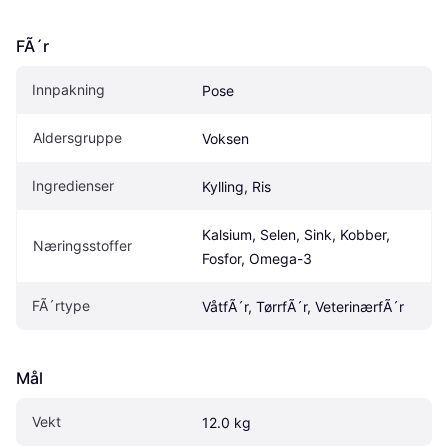
FÃ´r
Innpakning
Pose
Aldersgruppe
Voksen
Ingredienser
Kylling, Ris
Kalsium, Selen, Sink, Kobber, 
Næringsstoffer
Fosfor, Omega-3
FÃ´rtype
VåtfÃ´r, TørrfÃ´r, VeterinærfÃ´r
Mål
Vekt
12.0 kg