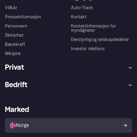
Villkår
Auto-Track
Presseinformasjon
Kontakt
Personvern
Kontaktinformasjon for
myndigheter
Sikkerhet
Eierstyring og selskapsledelse
Bærekraft
Investor relations
Wikipink
Privat
Hjelp
Kjøperbeskyttelse
Bedrift
Logg inn
Klager
Butikksupport
Developers portal
Klarna-appen
Kredittavtale
Merchant portal
Driftsstatus
Marked
Utforsk butikker
Personverninnstillinger
Selg med Klarna
Plattformer og partnere
Norge