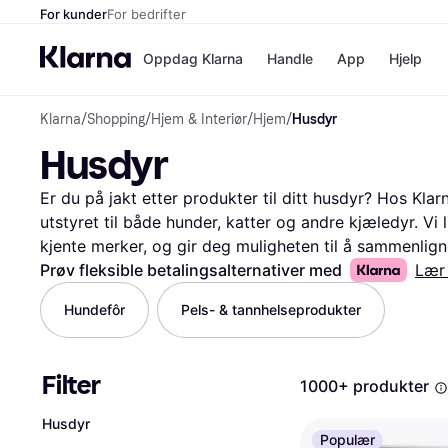
For kunder
For bedrifter
Oppdag Klarna
Handle
App
Hjelp
Klarna
/
Shopping
/
Hjem & Interiør
/
Hjem
/
Husdyr
Betalingsm
Butikker
Husdyr
Betalingsme
Elkjøp
Betal nå
Bookin
Betal i 3 dele
Farmasi
Er du på jakt etter produkter til ditt husdyr? Hos Klarn
Betal innen 
kicks.n
utstyret til både hunder, katter og andre kjæledyr. Vi l
Finansiering
Norweg
kjente merker, og gir deg muligheten til å sammenligne 
Vipps
sortere etter kategori, pris eller brukeranmeldelser. D
Prøv fleksible betalingsalternativer med
Lær
og velge det som passer dine behov best. Du kan også 
Hundefôr
Pels- & tannhelseprodukter
Butikkovers
å få en bedre forståelse av produktene. Vi guider deg 
du får mest mulig verdi for pengene dine. Begynn her f
ditt husdyr!
Les mer om husdyr her
Filter
1000+ produkter
Husdyr
Populær