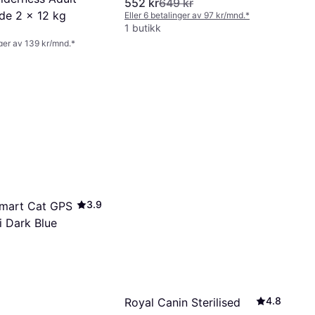
552 kr
649 kr
de 2 x 12 kg
Eller 6 betalinger av 97 kr/mnd.
*
1 butikk
nger av 139 kr/mnd.
*
3.9
Smart Cat GPS
i Dark Blue
4.8
Royal Canin Sterilised