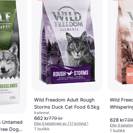
Wild Freedom Adult Rough
Wild Free
Storms Duck Cat Food 6.5kg
Whisperin
Kattemat
kalkun
662 kr
779 kr
628 kr
739
ss Untamed
Eller 6 betalinger av 117 kr/mnd.
*
Eller 6 betali
1 butikk
Free Dog
1 butikk