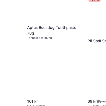
kr/mnd.
*
Aptus Bucadog Toothpaste
70g
Tannpleie for hund
På Stell 
101 kr
69 kr
89 kr
9+ butikker
9+ butikker