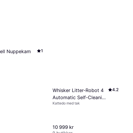
1
Stell Nuppekam
4.2
Whisker Litter-Robot 4
Automatic Self-Cleaning
Kattedo med tak
Cat Litter Box - Black
10 999 kr
9 butikker