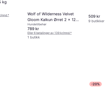
5 kg
Wolf of Wilderness Velvet
r/mnd.
*
509 kr
Gloom Kalkun Ørret 2 x 12
9 butikker
Hundetilbehør
kg
789 kr
Eller 6 betalinger av 139 kr/mnd.
*
1 butikk
-20%