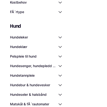
192 kr
Kostbehov
Eller 3 betalinger av 66 
9+ butikker
FÃ´rtype
Hund
Hundeleker
Hundeklær
Pelspleie til hund
Hundesenger, hundepledd og kjølematter
Hundetannpleie
Hundebur & hundevesker
Hundeseler & halsbånd
Matskål & fÃ´rautomater