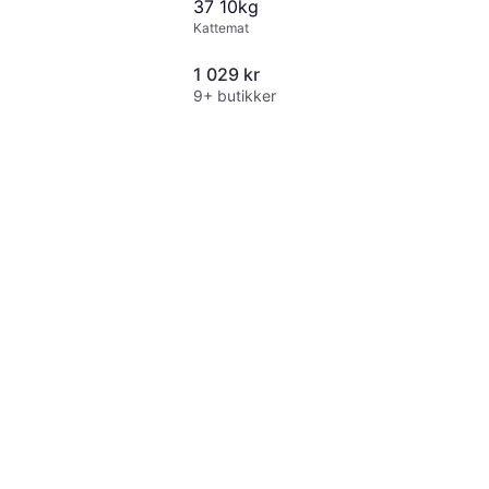
37 10kg
Kattemat
1 029 kr
9+ butikker