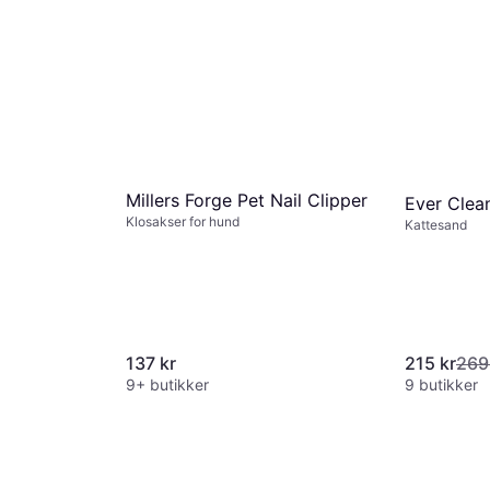
Millers Forge Pet Nail Clipper
Ever Clea
Klosakser for hund
Kattesand
137 kr
215 kr
269
9+ butikker
9 butikker