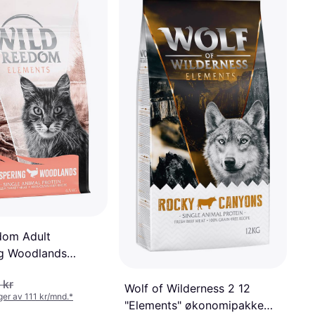
dom Adult
g Woodlands
 kr
Wolf of Wilderness 2 12
nger av 111 kr/mnd.
*
"Elements" økonomipakke