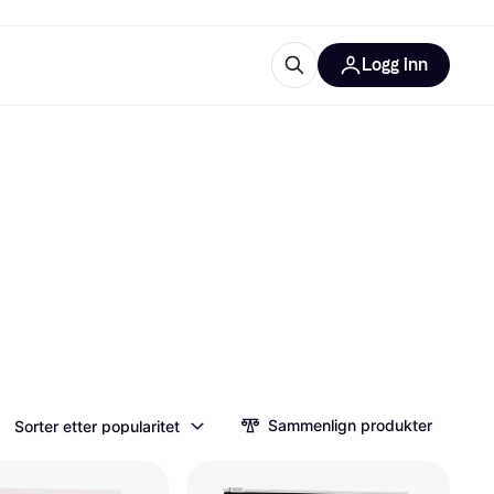
Logg inn
informasjon
utstyr
r Klarna?
tegorier
Sammenlign produkter
Sorter etter popularitet