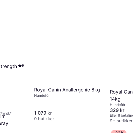
5
Strength
Royal Canin Anallergenic 8kg
Royal Can
Hundefôr
14kg
Hundefôr
329 kr
1 079 kr
kr/mnd.
*
eim
Eller 6 betali
9 butikker
9+ butikker
pray
-22%