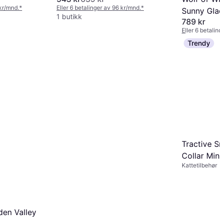
 kr/mnd.
*
Eller 6 betalinger av 96 kr/mnd.
*
Sunny Gla
1 butikk
789 kr
Eller 6 betali
1 butikk
Trendy
Tractive 
Collar Min
Kattetilbehør
en Valley