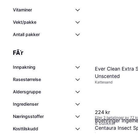
Vitaminer
Vekt/pakke
Antall pakker
FÃ´r
Innpakning
Ever Clean Extra 
Unscented
Rasestørrelse
Kattesand
Aldersgruppe
Ingredienser
224 kr
Næringsstoffer
Eller 3 betalinger av 77 
Boehringer Ingelh
8 butikker
Centaura Insect S
Kosttilskudd
Pelspleie til hund