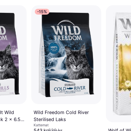
-15%
 kr/mnd.
*
t Wild
Wild Freedom Cold River
ck 2 x 6.5
Sterilised Laks
Kattemat
543 kr
639 kr
Wolf of Wi