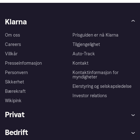
Klarna
Om oss
Prisguiden er nå Klarna
Careers
Tilgjengelighet
Villkår
Auto-Track
Presseinformasjon
Kontakt
Personvern
Kontaktinformasjon for
myndigheter
Sikkerhet
Eierstyring og selskapsledelse
Bærekraft
Investor relations
Wikipink
Privat
Hjelp
Kjøperbeskyttelse
Bedrift
Logg inn
Klager