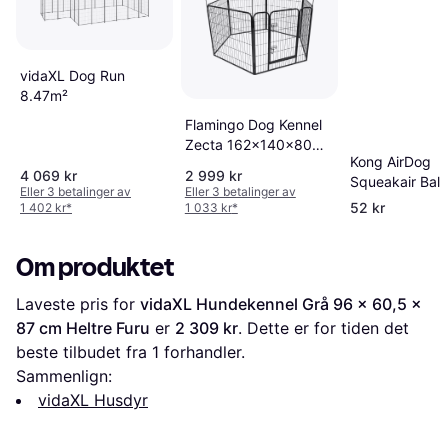
vidaXL Dog Run
8.47m²
Flamingo Dog Kennel
Zecta 162x140x80
Kong AirDog
Black
4 069 kr
2 999 kr
Squeakair Ball 
Eller 3 betalinger av
Eller 3 betalinger av
Rope Medium
52 kr
1 402 kr
*
1 033 kr
*
Om produktet
Laveste pris for 
vidaXL Hundekennel Grå 96 x 60,5 x 
87 cm Heltre Furu
 er 
2 309 kr
. Dette er for tiden det 
beste tilbudet fra 1 forhandler.
Sammenlign:
vidaXL Husdyr