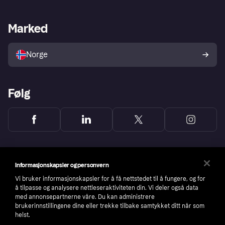
Butikksupport
Developers portal
Klarna-appen
Kredittavtale
Merchant portal
Driftsstatus
Marked
Utforsk butikker
Personverninnstillinger
Selg med Klarna
Plattformer og partnere
Norge
Følg
Informasjonskapsler og personvern
Vi bruker informasjonskapsler for å få nettstedet til å fungere, og for
å tilpasse og analysere nettleseraktiviteten din. Vi deler også data
med annonsepartnerne våre. Du kan administrere
brukerinnstillingene dine eller trekke tilbake samtykket ditt når som
helst.