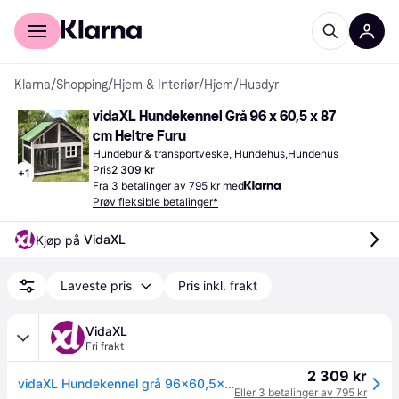
For kunder
For bedrifter
Klarna
/
Shopping
/
Hjem & Interiør
/
Hjem
/
Husdyr
vidaXL Hundekennel Grå 96 x 60,5 x 87 
cm Heltre Furu
Hundebur & transportveske, Hundehus,Hundehus
Pris
2 309 kr
+
1
Fra 3 betalinger av 795 kr med
Prøv fleksible betalinger*
VidaXL
Kjøp på 
Laveste pris
Pris inkl. frakt
VidaXL
Fri frakt
2 309 kr
vidaXL Hundekennel grå 96x60,5x87 cm heltre furu
Eller 3 betalinger av 795 kr