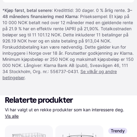
*
Kjøp først, betal senere
: Kreditttid: 30 dager. 0 % årlig rente.
3–
48 måneders finansiering med Klarna
: Priseksempel: Et kjøp på
10 000 NOK betalt ned over 12 måneder med en gjeldende rente
på 21.9 % har en effektiv rente (APR) på 21,90%. Totalkostnaden
beløper seg til 11 101.12 NOK. Dette inkluderer 11 betalinger på
926.19 NOK hver og en siste betaling på 913,04 NOK.
Forskuddsbetaling kan være nødvendig. Dette gjelder kun for
innbyggere i Norge over 18 år. Forutsetter godkjenning av Klarna.
Minimum kjøpsbeløp er 250 NOK og maksimalt kjøpsbeløp er 150
000 NOK. Långiver: Klarna Bank AB (publ), Sveavägen 46, 111
34 Stockholm, Org. nr.: 556737-0431.
Se vilkår og andre
betingelser
.
Relaterte produkter
Vi har valgt ut en rekke produkter som kan interessere deg. 
Vis alle
Trendy