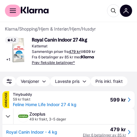
For kunder
For bedrifter
Klarna
/
Shopping
/
Hjem & Interiør
/
Hjem
/
Husdyr
Royal Canin Indoor 27 4kg
4,2
Kattemat
Sammenlign priser fra
479 kr
til
609 kr
Fra 6 betalinger av 85 kr med
+
1
Prøv fleksible betalinger*
Versjoner
Laveste pris
Pris inkl. frakt
Tinybuddy
ANNONSE
599 kr
59 kr frakt
Feline Home Life Indoor 27 4 kg
Zooplus
49 kr frakt
,
3–5 dager
479 kr
Royal Canin Indoor - 4 kg
Eller 6 betalinger av 85 kr