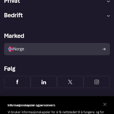
Privat
Hjelp
Kjøperbeskyttelse
Bedrift
Logg inn
Klager
Butikksupport
Developers portal
Klarna-appen
Kredittavtale
Merchant portal
Driftsstatus
Marked
Utforsk butikker
Personverninnstillinger
Selg med Klarna
Plattformer og partnere
Norge
Følg
Informasjonskapsler og personvern
Vi bruker informasjonskapsler for å få nettstedet til å fungere, og for