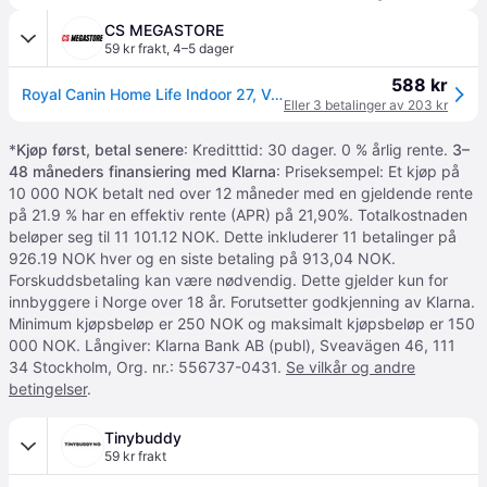
CS MEGASTORE
59 kr frakt
,
4–5 dager
588 kr
Royal Canin Home Life Indoor 27, Voksen, 4 kg
Eller 3 betalinger av 203 kr
*
Kjøp først, betal senere
: Kreditttid: 30 dager. 0 % årlig rente.
3–
48 måneders finansiering med Klarna
: Priseksempel: Et kjøp på
10 000 NOK betalt ned over 12 måneder med en gjeldende rente
på 21.9 % har en effektiv rente (APR) på 21,90%. Totalkostnaden
beløper seg til 11 101.12 NOK. Dette inkluderer 11 betalinger på
926.19 NOK hver og en siste betaling på 913,04 NOK.
Forskuddsbetaling kan være nødvendig. Dette gjelder kun for
innbyggere i Norge over 18 år. Forutsetter godkjenning av Klarna.
Minimum kjøpsbeløp er 250 NOK og maksimalt kjøpsbeløp er 150
000 NOK. Långiver: Klarna Bank AB (publ), Sveavägen 46, 111
34 Stockholm, Org. nr.: 556737-0431.
Se vilkår og andre
betingelser
.
Tinybuddy
59 kr frakt