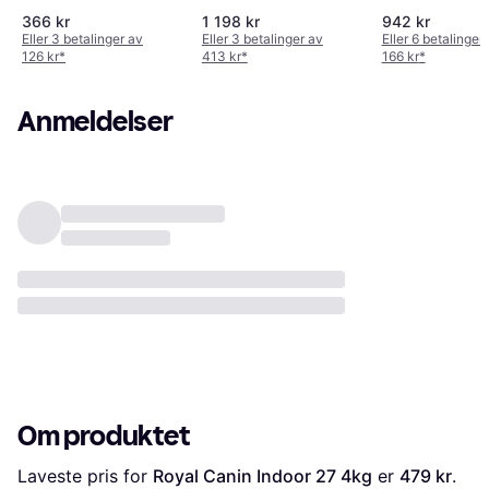
10kg
366 kr
1 198 kr
942 kr
Eller 3 betalinger av
Eller 3 betalinger av
Eller 6 betalinger
126 kr
*
413 kr
*
166 kr
*
Anmeldelser
Om produktet
Laveste pris for 
Royal Canin Indoor 27 4kg
 er 
479 kr
. 