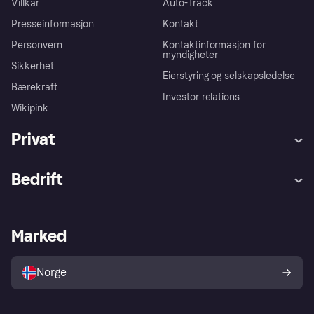
Villkår
Auto-Track
Presseinformasjon
Kontakt
Personvern
Kontaktinformasjon for
myndigheter
Sikkerhet
Eierstyring og selskapsledelse
Bærekraft
Investor relations
Wikipink
Privat
Hjelp
Kjøperbeskyttelse
Bedrift
Logg inn
Klager
Butikksupport
Developers portal
Klarna-appen
Kredittavtale
Merchant portal
Driftsstatus
Marked
Utforsk butikker
Personverninnstillinger
Selg med Klarna
Plattformer og partnere
Norge