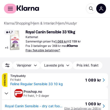
For kunder
For bedrifter
Klarna
/
Shopping
/
Hjem & Interiør
/
Hjem
/
Husdyr
Royal Canin Sensible 33 10kg
4,7
Kattemat
Sammenlign priser fra
1 069 kr
til
2 159 kr
Fra 3 betalinger av 368 kr med
+
1
Prøv fleksible betalinger*
Versjoner
Laveste pris
Pris inkl. frakt
Tinybuddy
ANNONSE
1 089 kr
Fri frakt
Feline Regular Sensible 33 10 kg
Proshop.no
Fri frakt
,
1–3 dager
1 069 kr
Royal Canin Sensible - dry cat food - 10 kg
Eller 3 betalinger av 368 kr