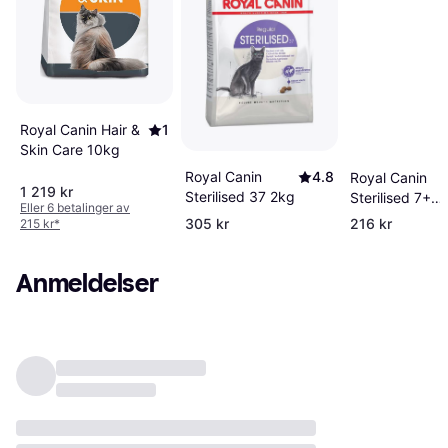
Royal Canin Hair &
1
Skin Care 10kg
Royal Canin
4.8
Royal Canin
1 219 kr
Sterilised 37 2kg
Sterilised 7+
Eller 6 betalinger av
1.5kg
305 kr
216 kr
215 kr
*
Anmeldelser