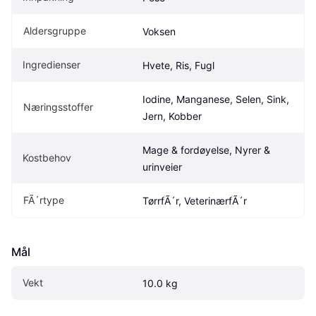
Aldersgruppe
Voksen
Ingredienser
Hvete, Ris, Fugl
Iodine, Manganese, Selen, Sink, 
Næringsstoffer
Jern, Kobber
Mage & fordøyelse, Nyrer & 
Kostbehov
urinveier
FÃ´rtype
TørrfÃ´r, VeterinærfÃ´r
Mål
Vekt
10.0 kg