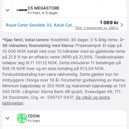
CS MEGASTORE
Fri frakt
,
4–5 dager
1 069 kr
Royal Canin Sensible 33, Adult Cat,10 kg
Eller 3 betalinger av 368 kr
*
Kjøp først, betal senere
: Kreditttid: 30 dager. 0 % årlig rente.
3–
48 måneders finansiering med Klarna
: Priseksempel: Et kjøp på
10 000 NOK betalt ned over 12 måneder med en gjeldende rente
på 21.9 % har en effektiv rente (APR) på 21,90%. Totalkostnaden
beløper seg til 11 101.12 NOK. Dette inkluderer 11 betalinger på
926.19 NOK hver og en siste betaling på 913,04 NOK.
Forskuddsbetaling kan være nødvendig. Dette gjelder kun for
innbyggere i Norge over 18 år. Forutsetter godkjenning av Klarna.
Minimum kjøpsbeløp er 250 NOK og maksimalt kjøpsbeløp er 150
000 NOK. Långiver: Klarna Bank AB (publ), Sveavägen 46, 111
34 Stockholm, Org. nr.: 556737-0431.
Se vilkår og andre
betingelser
.
CDON
Fri frakt