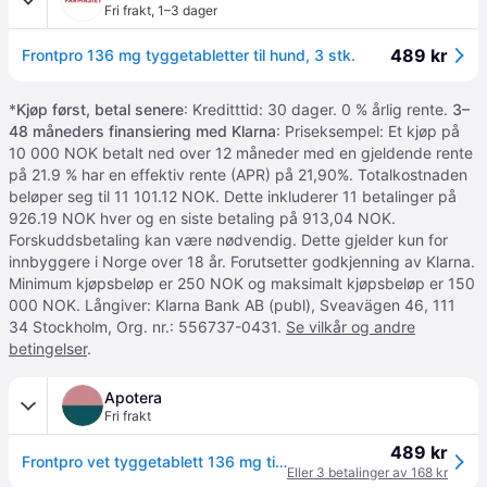
Fri frakt
,
1–3 dager
489 kr
Frontpro 136 mg tyggetabletter til hund, 3 stk.
*
Kjøp først, betal senere
: Kreditttid: 30 dager. 0 % årlig rente.
3–
48 måneders finansiering med Klarna
: Priseksempel: Et kjøp på
10 000 NOK betalt ned over 12 måneder med en gjeldende rente
på 21.9 % har en effektiv rente (APR) på 21,90%. Totalkostnaden
beløper seg til 11 101.12 NOK. Dette inkluderer 11 betalinger på
926.19 NOK hver og en siste betaling på 913,04 NOK.
Forskuddsbetaling kan være nødvendig. Dette gjelder kun for
innbyggere i Norge over 18 år. Forutsetter godkjenning av Klarna.
Minimum kjøpsbeløp er 250 NOK og maksimalt kjøpsbeløp er 150
000 NOK. Långiver: Klarna Bank AB (publ), Sveavägen 46, 111
34 Stockholm, Org. nr.: 556737-0431.
Se vilkår og andre
betingelser
.
Apotera
Fri frakt
489 kr
Frontpro vet tyggetablett 136 mg til hund 3 stk (blister)
Eller 3 betalinger av 168 kr