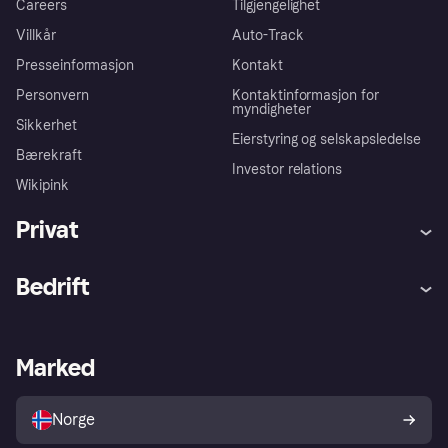
Careers
Tilgjengelighet
Villkår
Auto-Track
Presseinformasjon
Kontakt
Personvern
Kontaktinformasjon for
myndigheter
Sikkerhet
Eierstyring og selskapsledelse
Bærekraft
Investor relations
Wikipink
Privat
Hjelp
Kjøperbeskyttelse
Bedrift
Logg inn
Klager
Butikksupport
Developers portal
Klarna-appen
Kredittavtale
Merchant portal
Driftsstatus
Marked
Utforsk butikker
Personverninnstillinger
Selg med Klarna
Plattformer og partnere
Norge