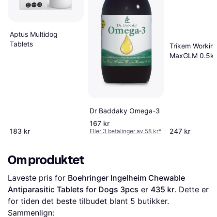
Aptus Multidog
Tablets
Trikem Workin
MaxGLM 0.5k
Dr Baddaky Omega-3
167 kr
183 kr
247 kr
Eller 3 betalinger av 58 kr
*
Om produktet
Laveste pris for 
Boehringer Ingelheim Chewable 
Antiparasitic Tablets for Dogs 3pcs
 er 
435 kr
. Dette er 
for tiden det beste tilbudet blant 
5
 butikker.
Sammenlign: