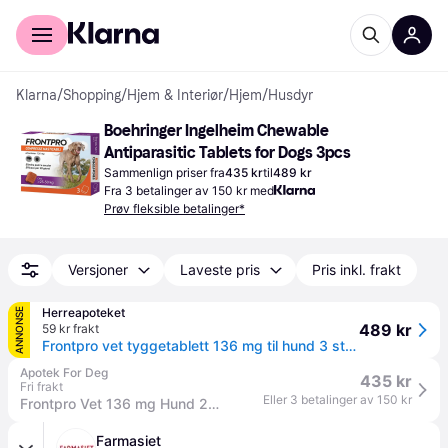
For kunder
For bedrifter
Klarna
/
Shopping
/
Hjem & Interiør
/
Hjem
/
Husdyr
Boehringer Ingelheim Chewable 
Antiparasitic Tablets for Dogs 3pcs
Sammenlign priser fra
435 kr
til
489 kr
Fra 3 betalinger av 150 kr med
Prøv fleksible betalinger*
Versjoner
Laveste pris
Pris inkl. frakt
Herreapoteket
ANNONSE
489 kr
59 kr frakt
Frontpro vet tyggetablett 136 mg til hund 3 stk (blister)
Apotek For Deg
435 kr
Fri frakt
Eller 3 betalinger av 150 kr
Frontpro Vet 136 mg Hund 25-50 kg Tyggetabletter 3 stk
Farmasiet