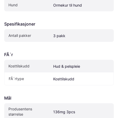
Hund
Ormekur til hund
Spesifikasjoner
Antall pakker
3 pakk
FÃ´r
Kosttilskudd
Hud & pelspleie
FÃ´rtype
Kosttilskudd
Mål
Produsentens 
136mg 3pcs
størrelse