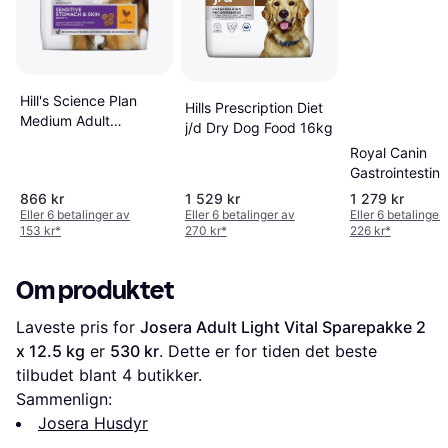
Hill's Science Plan
Hills Prescription Diet
Medium Adult
j/d Dry Dog Food 16kg
Sensitive Stomach &
Royal Canin
Skin with Chicken
Gastrointestin
14kg
866 kr
1 529 kr
1 279 kr
Eller 6 betalinger av
Eller 6 betalinger av
Eller 6 betalinger
153 kr
*
270 kr
*
226 kr
*
Om produktet
Laveste pris for 
Josera Adult Light Vital Sparepakke 2 
x 12.5 kg
 er 
530 kr
. Dette er for tiden det beste 
tilbudet blant 
4
 butikker.
Sammenlign:
Josera Husdyr