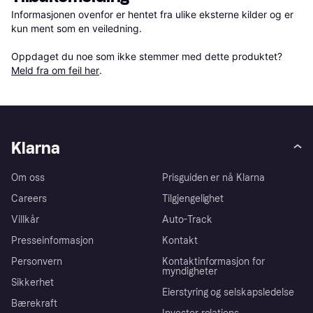
Informasjonen ovenfor er hentet fra ulike eksterne kilder og er 
kun ment som en veiledning.

Oppdaget du noe som ikke stemmer med dette produktet? 
Meld fra om feil her
.
Klarna
Om oss
Prisguiden er nå Klarna
Careers
Tilgjengelighet
Villkår
Auto-Track
Presseinformasjon
Kontakt
Personvern
Kontaktinformasjon for
myndigheter
Sikkerhet
Eierstyring og selskapsledelse
Bærekraft