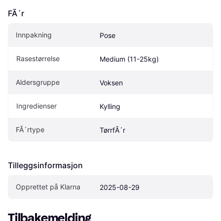
FÃ´r
Innpakning
Pose
Rasestørrelse
Medium (11-25kg)
Aldersgruppe
Voksen
Ingredienser
Kylling
FÃ´rtype
TørrfÃ´r
Tilleggsinformasjon
Opprettet på Klarna
2025-08-29
Tilbakemelding