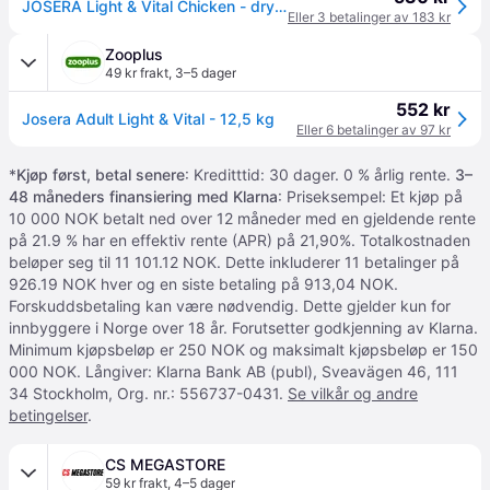
JOSERA Light & Vital Chicken - dry dog food - 12.5kg
Eller 3 betalinger av 183 kr
Zooplus
49 kr frakt
,
3–5 dager
552 kr
Josera Adult Light & Vital - 12,5 kg
Eller 6 betalinger av 97 kr
*
Kjøp først, betal senere
: Kreditttid: 30 dager. 0 % årlig rente.
3–
48 måneders finansiering med Klarna
: Priseksempel: Et kjøp på
10 000 NOK betalt ned over 12 måneder med en gjeldende rente
på 21.9 % har en effektiv rente (APR) på 21,90%. Totalkostnaden
beløper seg til 11 101.12 NOK. Dette inkluderer 11 betalinger på
926.19 NOK hver og en siste betaling på 913,04 NOK.
Forskuddsbetaling kan være nødvendig. Dette gjelder kun for
innbyggere i Norge over 18 år. Forutsetter godkjenning av Klarna.
Minimum kjøpsbeløp er 250 NOK og maksimalt kjøpsbeløp er 150
000 NOK. Långiver: Klarna Bank AB (publ), Sveavägen 46, 111
34 Stockholm, Org. nr.: 556737-0431.
Se vilkår og andre
betingelser
.
CS MEGASTORE
59 kr frakt
,
4–5 dager