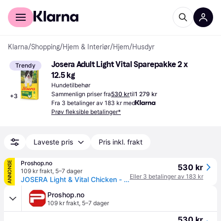
For kunder
For bedrifter
Klarna
/
Shopping
/
Hjem & Interiør
/
Hjem
/
Husdyr
Josera Adult Light Vital Sparepakke 2 x 
Trendy
12.5 kg
Hundetilbehør
Sammenlign priser fra
530 kr
til
1 279 kr
+
3
Fra 3 betalinger av 183 kr med
Prøv fleksible betalinger*
Laveste pris
Pris inkl. frakt
Proshop.no
ANNONSE
530 kr
109 kr frakt
,
5–7 dager
Eller 3 betalinger av 183 kr
JOSERA Light & Vital Chicken - dry dog food - 12.5kg
Proshop.no
109 kr frakt
,
5–7 dager
530 kr