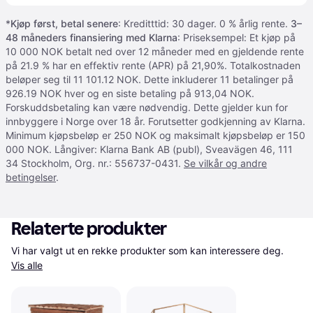
*
Kjøp først, betal senere
: Kreditttid: 30 dager. 0 % årlig rente.
3–
48 måneders finansiering med Klarna
: Priseksempel: Et kjøp på
10 000 NOK betalt ned over 12 måneder med en gjeldende rente
på 21.9 % har en effektiv rente (APR) på 21,90%. Totalkostnaden
beløper seg til 11 101.12 NOK. Dette inkluderer 11 betalinger på
926.19 NOK hver og en siste betaling på 913,04 NOK.
Forskuddsbetaling kan være nødvendig. Dette gjelder kun for
innbyggere i Norge over 18 år. Forutsetter godkjenning av Klarna.
Minimum kjøpsbeløp er 250 NOK og maksimalt kjøpsbeløp er 150
000 NOK. Långiver: Klarna Bank AB (publ), Sveavägen 46, 111
34 Stockholm, Org. nr.: 556737-0431.
Se vilkår og andre
betingelser
.
Relaterte produkter
Vi har valgt ut en rekke produkter som kan interessere deg. 
Vis alle