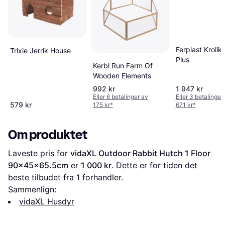
Ferplast Krolik
Trixie Jerrik House
Plus
Kerbl Run Farm Of
Wooden Elements
992 kr
1 947 kr
Eller 6 betalinger av
Eller 3 betalinger
579 kr
175 kr
*
671 kr
*
Om produktet
Laveste pris for 
vidaXL Outdoor Rabbit Hutch 1 Floor 
90x45x65.5cm
 er 
1 000 kr
. Dette er for tiden det 
beste tilbudet fra 1 forhandler.
Sammenlign:
vidaXL Husdyr