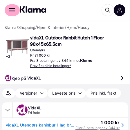
For kunder
For bedrifter
Klarna
/
Shopping
/
Hjem & Interiør
/
Hjem
/
Husdyr
vidaXL Outdoor Rabbit Hutch 1 Floor 
90x45x65.5cm
Utendørs
Pris
1 000 kr
+
2
Fra 3 betalinger av 344 kr med
Prøv fleksible betalinger*
VidaXL
Kjøp på 
Versjoner
Laveste pris
Pris inkl. frakt
VidaXL
Fri frakt
1 000 kr
vidaXL Utendørs kaninbur 1 lag brun tre
Eller 3 betalinger av 344 kr