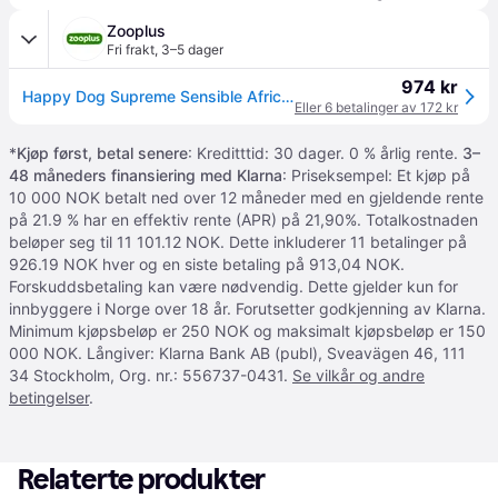
Zooplus
Fri frakt
,
3–5 dager
974 kr
Happy Dog Supreme Sensible Africa - 12,5 kg
Eller 6 betalinger av 172 kr
*
Kjøp først, betal senere
: Kreditttid: 30 dager. 0 % årlig rente.
3–
48 måneders finansiering med Klarna
: Priseksempel: Et kjøp på
10 000 NOK betalt ned over 12 måneder med en gjeldende rente
på 21.9 % har en effektiv rente (APR) på 21,90%. Totalkostnaden
beløper seg til 11 101.12 NOK. Dette inkluderer 11 betalinger på
926.19 NOK hver og en siste betaling på 913,04 NOK.
Forskuddsbetaling kan være nødvendig. Dette gjelder kun for
innbyggere i Norge over 18 år. Forutsetter godkjenning av Klarna.
Minimum kjøpsbeløp er 250 NOK og maksimalt kjøpsbeløp er 150
000 NOK. Långiver: Klarna Bank AB (publ), Sveavägen 46, 111
34 Stockholm, Org. nr.: 556737-0431.
Se vilkår og andre
betingelser
.
Relaterte produkter