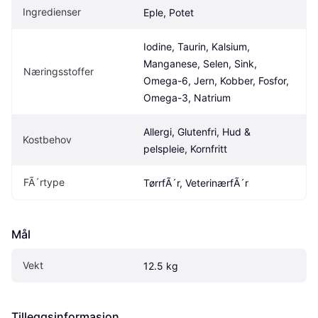
Ingredienser
Eple, Potet
Iodine, Taurin, Kalsium, 
Manganese, Selen, Sink, 
Næringsstoffer
Omega-6, Jern, Kobber, Fosfor, 
Omega-3, Natrium
Allergi, Glutenfri, Hud & 
Kostbehov
pelspleie, Kornfritt
FÃ´rtype
TørrfÃ´r, VeterinærfÃ´r
Mål
Vekt
12.5 kg
Tilleggsinformasjon