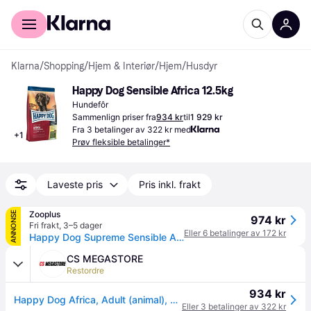
For kunder
For bedrifter
Klarna
/
Shopping
/
Hjem & Interiør
/
Hjem
/
Husdyr
Happy Dog Sensible Africa 12.5kg
Hundefôr
Sammenlign priser fra
934 kr
til
1 929 kr
Fra 3 betalinger av 322 kr med
+
1
Prøv fleksible betalinger*
Laveste pris
Pris inkl. frakt
Zooplus
ANNONSE
974 kr
Fri frakt
,
3–5 dager
Eller 6 betalinger av 172 kr
Happy Dog Supreme Sensible Africa - 12,5 kg
CS MEGASTORE
Restordre
934 kr
Happy Dog Africa, Adult (animal), Eple, Grønnsaker, 12,5 kg
Eller 3 betalinger av 322 kr