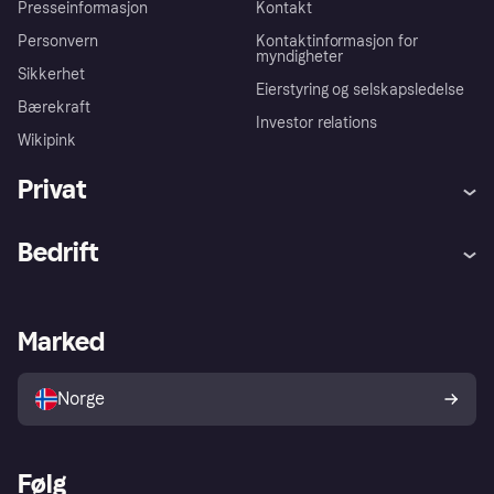
Presseinformasjon
Kontakt
Personvern
Kontaktinformasjon for
myndigheter
Sikkerhet
Eierstyring og selskapsledelse
Bærekraft
Investor relations
Wikipink
Privat
Hjelp
Kjøperbeskyttelse
Bedrift
Logg inn
Klager
Butikksupport
Developers portal
Klarna-appen
Kredittavtale
Merchant portal
Driftsstatus
Marked
Utforsk butikker
Personverninnstillinger
Selg med Klarna
Plattformer og partnere
Norge
Følg