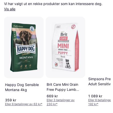
Vi har valgt ut en rekke produkter som kan interessere deg. 
Vis alle
Simpsons Pre
Adult Sensitiv
Brit Care Mini Grain
Happy Dog Sensible
& Potato 12kg
Free Puppy Lamb
Montana 4kg
12kg
669 kr
1 089 kr
359 kr
Eller 3 betalinger av
Eller 6 betalinger
Eller 6 betalinger av 63 kr
*
230 kr
*
192 kr
*