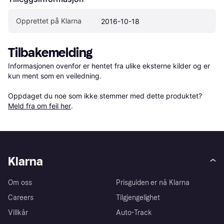
Opprettet på Klarna
2016-10-18
Tilbakemelding
Informasjonen ovenfor er hentet fra ulike eksterne kilder og er 
kun ment som en veiledning.

Oppdaget du noe som ikke stemmer med dette produktet? 
Meld fra om feil her
.
Klarna
Om oss
Prisguiden er nå Klarna
Careers
Tilgjengelighet
Villkår
Auto-Track