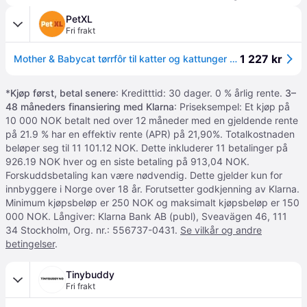
PetXL
Fri frakt
1 227 kr
Mother & Babycat tørrfôr til katter og kattunger 10 kg
*
Kjøp først, betal senere
: Kreditttid: 30 dager. 0 % årlig rente.
3–
48 måneders finansiering med Klarna
: Priseksempel: Et kjøp på
10 000 NOK betalt ned over 12 måneder med en gjeldende rente
på 21.9 % har en effektiv rente (APR) på 21,90%. Totalkostnaden
beløper seg til 11 101.12 NOK. Dette inkluderer 11 betalinger på
926.19 NOK hver og en siste betaling på 913,04 NOK.
Forskuddsbetaling kan være nødvendig. Dette gjelder kun for
innbyggere i Norge over 18 år. Forutsetter godkjenning av Klarna.
Minimum kjøpsbeløp er 250 NOK og maksimalt kjøpsbeløp er 150
000 NOK. Långiver: Klarna Bank AB (publ), Sveavägen 46, 111
34 Stockholm, Org. nr.: 556737-0431.
Se vilkår og andre
betingelser
.
Tinybuddy
Fri frakt