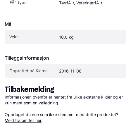
FÃ´rtype
TørrfÃ´r, VeterinærfÃ´r
Mål
Vekt
10.0 kg
Tilleggsinformasjon
Opprettet på Klarna
2016-11-08
Tilbakemelding
Informasjonen ovenfor er hentet fra ulike eksterne kilder og er 
kun ment som en veiledning.

Oppdaget du noe som ikke stemmer med dette produktet? 
Meld fra om feil her
.