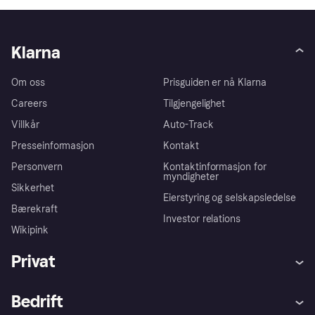
Klarna
Om oss
Prisguiden er nå Klarna
Careers
Tilgjengelighet
Villkår
Auto-Track
Presseinformasjon
Kontakt
Personvern
Kontaktinformasjon for
myndigheter
Sikkerhet
Eierstyring og selskapsledelse
Bærekraft
Investor relations
Wikipink
Privat
Hjelp
Kjøperbeskyttelse
Bedrift
Logg inn
Klager