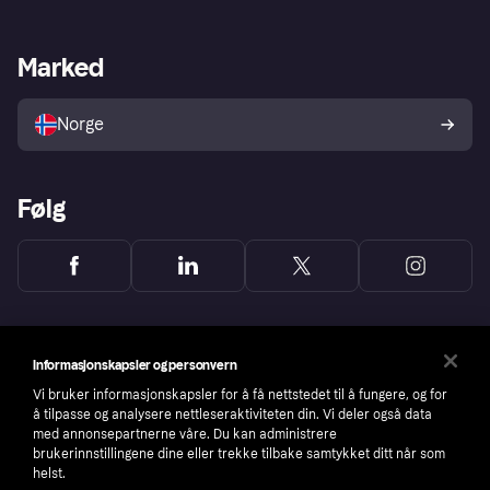
Butikksupport
Developers portal
Klarna-appen
Kredittavtale
Merchant portal
Driftsstatus
Marked
Utforsk butikker
Personverninnstillinger
Selg med Klarna
Plattformer og partnere
Norge
Følg
Informasjonskapsler og personvern
Vi bruker informasjonskapsler for å få nettstedet til å fungere, og for
å tilpasse og analysere nettleseraktiviteten din. Vi deler også data
med annonsepartnerne våre. Du kan administrere
brukerinnstillingene dine eller trekke tilbake samtykket ditt når som
helst.