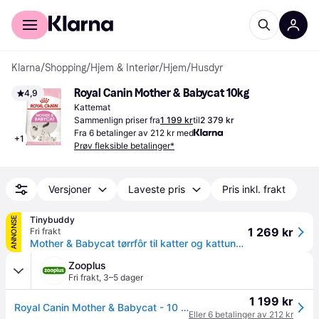
For kunder
For bedrifter
Klarna
/
Shopping
/
Hjem & Interiør
/
Hjem
/
Husdyr
Royal Canin Mother & Babycat 10kg
4,9
Kattemat
Sammenlign priser fra
1 199 kr
til
2 379 kr
Fra 6 betalinger av 212 kr med
+
1
Prøv fleksible betalinger*
Versjoner
Laveste pris
Pris inkl. frakt
Tinybuddy
ANNONSE
1 269 kr
Fri frakt
Mother & Babycat tørrfôr til katter og kattunger 10 kg
Zooplus
Fri frakt
,
3–5 dager
1 199 kr
Royal Canin Mother & Babycat - 10 kg
Eller 6 betalinger av 212 kr