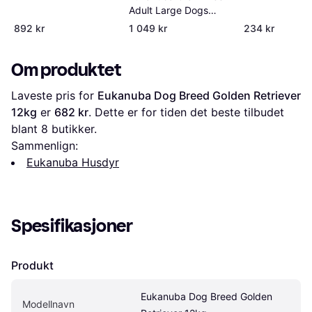
Adult Large Dogs
Salmon 12kg
892 kr
1 049 kr
234 kr
Om produktet
Laveste pris for 
Eukanuba Dog Breed Golden Retriever 
12kg
 er 
682 kr
. Dette er for tiden det beste tilbudet 
blant 
8
 butikker.
Sammenlign:
Eukanuba Husdyr
Spesifikasjoner
Produkt
Eukanuba Dog Breed Golden 
Modellnavn