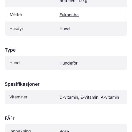
Retriever 12kg
Merke
Eukanuba
Husdyr
Hund
Type
Hund
Hundefôr
Spesifikasjoner
Vitaminer
D-vitamin, E-vitamin, A-vitamin
FÃ´r
Innpakning
Pose