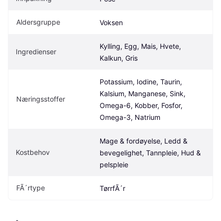
Aldersgruppe
Voksen
Kylling, Egg, Mais, Hvete, 
Ingredienser
Kalkun, Gris
Potassium, Iodine, Taurin, 
Kalsium, Manganese, Sink, 
Næringsstoffer
Omega-6, Kobber, Fosfor, 
Omega-3, Natrium
Mage & fordøyelse, Ledd & 
Kostbehov
bevegelighet, Tannpleie, Hud & 
pelspleie
FÃ´rtype
TørrfÃ´r