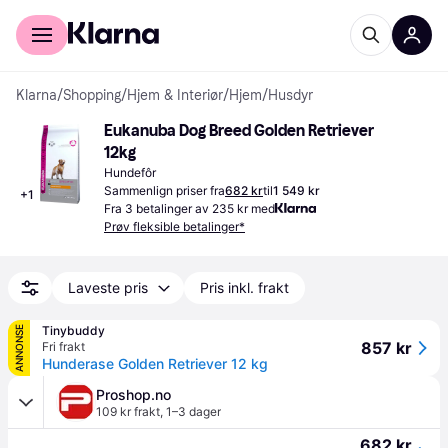
For kunder
For bedrifter
Klarna
/
Shopping
/
Hjem & Interiør
/
Hjem
/
Husdyr
Eukanuba Dog Breed Golden Retriever 
12kg
Hundefôr
Sammenlign priser fra
682 kr
til
1 549 kr
+
1
Fra 3 betalinger av 235 kr med
Prøv fleksible betalinger*
Laveste pris
Pris inkl. frakt
Tinybuddy
ANNONSE
857 kr
Fri frakt
Hunderase Golden Retriever 12 kg
Proshop.no
109 kr frakt
,
1–3 dager
682 kr