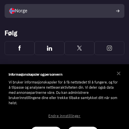
Selg med Klarna
Plattformer og partnere
Norge
Følg
Informasjonskapsler og personvern
Vi bruker informasjonskapsler for å få nettstedet til å fungere, og for
å tilpasse og analysere nettleseraktiviteten din. Vi deler også data
med annonsepartnerne våre. Du kan administrere
brukerinnstillingene dine eller trekke tilbake samtykket ditt når som
helst.
Endre innstillinger
Copyright © 2005-2026 Klarna Bank AB (publ). Headquarters: Stockholm, Sweden. All
rights reserved. Klarna Bank AB (publ). Sveavägen 46, 111 34 Stockholm. Organization
number: 556737-0431