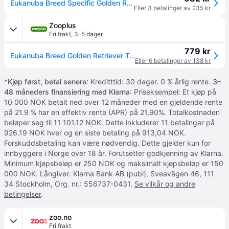
Eukanuba Breed Specific Golden Retriever Adult 12kg
Eller 3 betalinger av 235 kr
Zooplus
Fri frakt
,
3–5 dager
779 kr
Eukanuba Breed Golden Retriever Tørrfôr - 12 kg
Eller 6 betalinger av 138 kr
*
Kjøp først, betal senere
: Kreditttid: 30 dager. 0 % årlig rente.
3–
48 måneders finansiering med Klarna
: Priseksempel: Et kjøp på
10 000 NOK betalt ned over 12 måneder med en gjeldende rente
på 21.9 % har en effektiv rente (APR) på 21,90%. Totalkostnaden
beløper seg til 11 101.12 NOK. Dette inkluderer 11 betalinger på
926.19 NOK hver og en siste betaling på 913,04 NOK.
Forskuddsbetaling kan være nødvendig. Dette gjelder kun for
innbyggere i Norge over 18 år. Forutsetter godkjenning av Klarna.
Minimum kjøpsbeløp er 250 NOK og maksimalt kjøpsbeløp er 150
000 NOK. Långiver: Klarna Bank AB (publ), Sveavägen 46, 111
34 Stockholm, Org. nr.: 556737-0431.
Se vilkår og andre
betingelser
.
zoo.no
Fri frakt