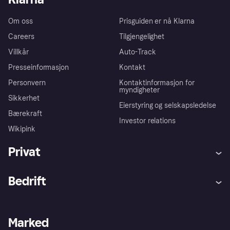
Om oss
Prisguiden er nå Klarna
Careers
Tilgjengelighet
Villkår
Auto-Track
Presseinformasjon
Kontakt
Personvern
Kontaktinformasjon for
myndigheter
Sikkerhet
Eierstyring og selskapsledelse
Bærekraft
Investor relations
Wikipink
Privat
Hjelp
Kjøperbeskyttelse
Bedrift
Logg inn
Klager
Butikksupport
Developers portal
Klarna-appen
Kredittavtale
Merchant portal
Driftsstatus
Marked
Utforsk butikker
Personverninnstillinger