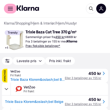
For kunder
For bedrifter
Klarna
/
Shopping
/
Hjem & Interiør
/
Hjem
/
Husdyr
Trixie Baza Cat Tree 370 g/m²
Trendy
Sammenlign priser fra
450 kr
til
669 kr
Fra 3 betalinger av 155 kr med
Prøv fleksible betalinger*
+
1
Laveste pris
Pris inkl. frakt
VetZoo
ANNONSE
450 kr
Fri frakt
Eller 3 betalinger av 155 kr
Trixie Baza Klorem&oslash;bel Beige
VetZoo
Fri frakt
450 kr
Trixie Baza Klorem&oslash;bel Beige
Eller 3 betalinger av 155 kr