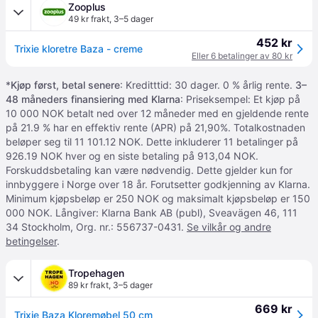
Zooplus
49 kr frakt
,
3–5 dager
452 kr
Trixie kloretre Baza - creme
Eller 6 betalinger av 80 kr
*
Kjøp først, betal senere
: Kreditttid: 30 dager. 0 % årlig rente.
3–
48 måneders finansiering med Klarna
: Priseksempel: Et kjøp på
10 000 NOK betalt ned over 12 måneder med en gjeldende rente
på 21.9 % har en effektiv rente (APR) på 21,90%. Totalkostnaden
beløper seg til 11 101.12 NOK. Dette inkluderer 11 betalinger på
926.19 NOK hver og en siste betaling på 913,04 NOK.
Forskuddsbetaling kan være nødvendig. Dette gjelder kun for
innbyggere i Norge over 18 år. Forutsetter godkjenning av Klarna.
Minimum kjøpsbeløp er 250 NOK og maksimalt kjøpsbeløp er 150
000 NOK. Långiver: Klarna Bank AB (publ), Sveavägen 46, 111
34 Stockholm, Org. nr.: 556737-0431.
Se vilkår og andre
betingelser
.
Tropehagen
89 kr frakt
,
3–5 dager
669 kr
Trixie Baza Kloremøbel 50 cm