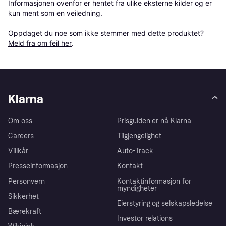
Informasjonen ovenfor er hentet fra ulike eksterne kilder og er 
kun ment som en veiledning.

Oppdaget du noe som ikke stemmer med dette produktet? 
Meld fra om feil her
.
Klarna
Om oss
Prisguiden er nå Klarna
Careers
Tilgjengelighet
Villkår
Auto-Track
Presseinformasjon
Kontakt
Personvern
Kontaktinformasjon for
myndigheter
Sikkerhet
Eierstyring og selskapsledelse
Bærekraft
Investor relations