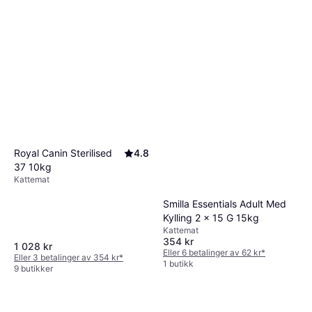
Boehringer Ingelheim
Royal Canin Sterilised
4.8
Centaura Insect Spray
37 10kg
Pelspleie til hund
192 kr
Kattemat
Eller 3 betalinger av 66 kr
*
9+ butikker
Smilla Essentials Adult Med
Kylling 2 x 15 G 15kg
Kattemat
354 kr
1 028 kr
Eller 6 betalinger av 62 kr
*
Eller 3 betalinger av 354 kr
*
1 butikk
9 butikker