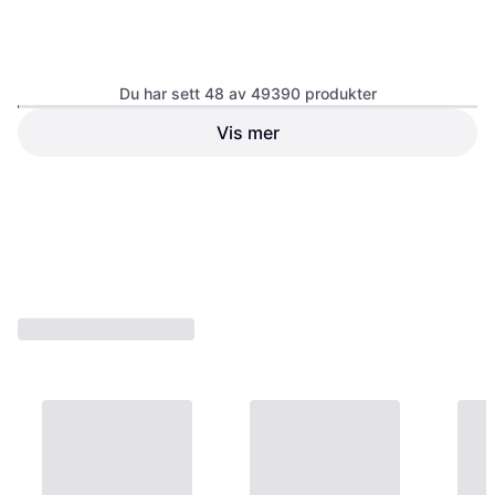
Du har sett 48 av 49390 produkter
Vis mer
Royal Canin Veterinary Diet
Acana Adult Small Breed 6kg
Anallergenic Dog Food 3kg
Hundefôr
Hundefôr
449 kr
615 kr
Eller 3 betalinger av 155 kr
*
Eller 3 betalinger av 212 kr
*
8 butikker
9+ butikker
1
2
3
...
516
...
1029