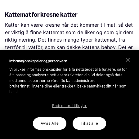
Kattemat for kresne katter
Katter
kan være kresne når det kommer til mat, så det
er viktig å finne kattemat som de liker og som gir dem
riktig næring. Det finnes mange typer kattemat, fra
tørrfôr til våtfôr, som kan dekke kattens behov. Det er
også spesialfôr tilgjengelig for katter med spesielle
diettbehov.
Informasjonskapsler og personvern
Vi bruker informasjonskapsler for å få nettstedet til å fungere, og for
å tilpasse og analysere nettleseraktiviteten din. Vi deler også data
Velg det rette utstyret for ditt kjæledyr
med annonsepartnerne våre. Du kan administrere
brukerinnstillingene dine eller trekke tilbake samtykket ditt når som
Når du velger utstyr til kjæledyrene dine, er det viktig
helst.
å tenke på hva som passer best for deres behov og
Endre innstillinger
din livsstil. Hos Klarna kan du sammenligne priser og
produkter for å ta den rette beslutningen. Finn det
som passer best for dine husdyr og gjør dem glade og
Avvis Alle
Tillat alle
sunne.