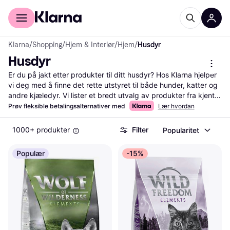
For kunder
For bedrifter
Klarna
/
Shopping
/
Hjem & Interiør
/
Hjem
/
Husdyr
Husdyr
Er du på jakt etter produkter til ditt husdyr? Hos Klarna hjelper 
vi deg med å finne det rette utstyret til både hunder, katter og 
andre kjæledyr. Vi lister et bredt utvalg av produkter fra kjente 
merker, og gir deg muligheten til å sammenligne priser. Bruk 
Prøv fleksible betalingsalternativer med
Lær hvordan
våre praktiske filtre for å sortere etter kategori, pris eller 
brukeranmeldelser. Dette gjør det enkelt for deg å navigere og 
1000+ produkter
Filter
Popularitet
velge det som passer dine behov best. Du kan også lese 
erfaringer fra andre brukere for å få en bedre forståelse av 
Populær
-15%
produktene. Vi guider deg til de beste tilbudene og sørger for 
at du får mest mulig verdi for pengene dine. Begynn her for å 
finne det perfekte produktet til ditt husdyr!
Les mer om husdyr her