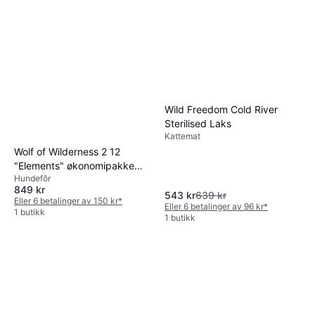
Wild Freedom Cold River
Sterilised Laks
Kattemat
Wolf of Wilderness 2 12
"Elements" økonomipakke
Hundefôr
Rocky Canyons
849 kr
543 kr
639 kr
Eller 6 betalinger av 150 kr
*
Eller 6 betalinger av 96 kr
*
1 butikk
1 butikk