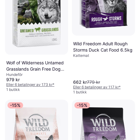
Wild Freedom Adult Rough
Storms Duck Cat Food 6.5kg
Kattemat
Wolf of Wilderness Untamed
Grasslands Grain Free Dog
Hundefôr
Food 12kg
979 kr
662 kr
779 kr
Eller 6 betalinger av 173 kr
*
Eller 6 betalinger av 117 kr
*
1 butikk
1 butikk
-15%
-15%