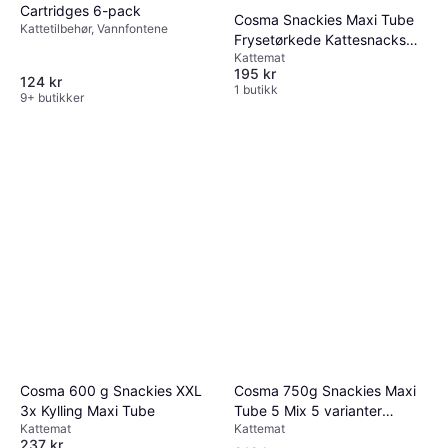
Cartridges 6-pack
Cosma Snackies Maxi Tube
Kattetilbehør, Vannfontene
Frysetørkede Kattesnacks
Kattemat
Kylling 160 g 0.2kg
195 kr
124 kr
1 butikk
9+ butikker
Cosma 750g Snackies Maxi
Cosma 600 g Snackies XXL
Tube 5 Mix 5 varianter
3x Kylling Maxi Tube
Kattemat
Kattemat
0.45kg
237 kr