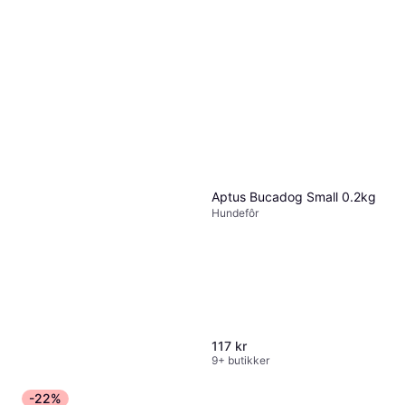
sjekk materialer for å sikre at du får god verdi
til leker laget av resirkulert plast.
for pengene dine uten å gå på kompromiss
med sikkerheten eller komforten til ditt
husdyr.
Aptus Bucadog Small 0.2kg
Hundefôr
117 kr
9+ butikker
-22%