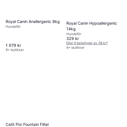
Royal Canin Anallergenic 8kg
Royal Canin Hypoallergenic
Hundefôr
14kg
Hundefôr
329 kr
Eller 6 betalinger av 58 kr
*
1 079 kr
9+ butikker
9+ butikker
Catit Pixi Fountain Filter