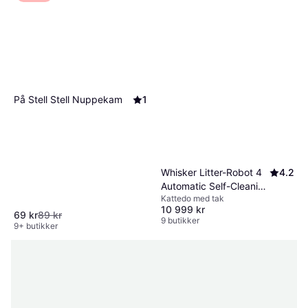
Boehringer Ingelheim
Centaura Insect Spray 400ml
258 kr
8 butikker
På Stell Stell Nuppekam
1
Whisker Litter-Robot 4
4.2
Automatic Self-Cleaning
Kattedo med tak
Cat Litter Box - Black
10 999 kr
69 kr
89 kr
9 butikker
9+ butikker