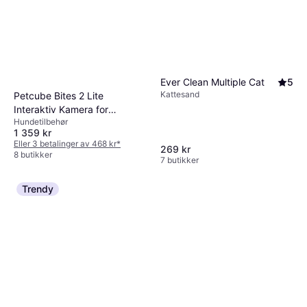
Ever Clean Multiple Cat
5
Kattesand
Petcube Bites 2 Lite
Interaktiv Kamera for
Hundetilbehør
Kjøledyr med
1 359 kr
Godteridispenser
Eller 3 betalinger av 468 kr
*
269 kr
8 butikker
7 butikker
Trendy