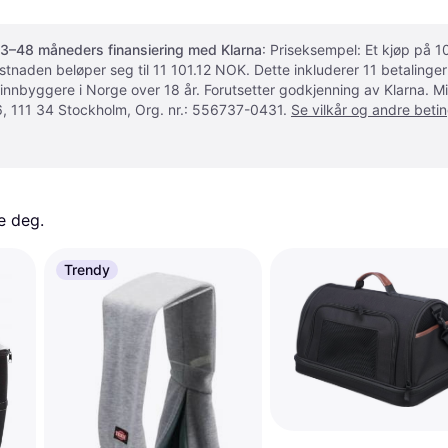
3–48 måneders finansiering med Klarna
: Priseksempel: Et kjøp på
ostnaden beløper seg til 11 101.12 NOK. Dette inkluderer 11 betalin
 innbyggere i Norge over 18 år. Forutsetter godkjenning av Klarna.
, 111 34 Stockholm, Org. nr.: 556737-0431.
Se vilkår og andre betin
e deg. 
Trendy