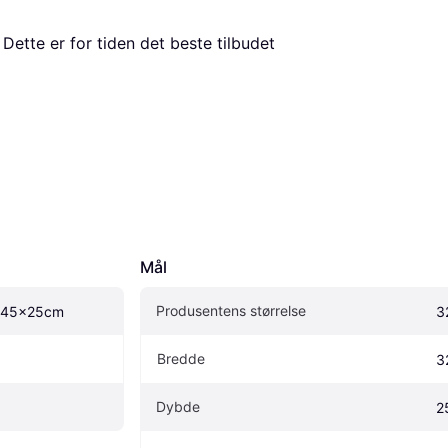
. Dette er for tiden det beste tilbudet 
Mål
Produsentens størrelse
32x45x25cm
3
Bredde
3
Dybde
2