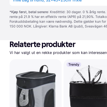
Trille bag til hund, 32x45x25cm Trixie
*
Kjøp først, betal senere
: Kreditttid: 30 dager. 0 % årlig rente.
rente på 21.9 % har en effektiv rente (APR) på 21,90%. Totalk
Forskuddsbetaling kan være nødvendig. Dette gjelder kun for
150 000 NOK. Långiver: Klarna Bank AB (publ), Sveavägen 46
Relaterte produkter
Vi har valgt ut en rekke produkter som kan interesser
Trendy