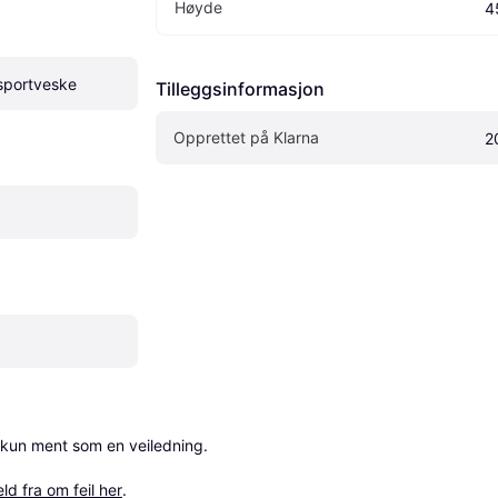
Høyde
4
sportveske
Tilleggsinformasjon
Opprettet på Klarna
2
 kun ment som en veiledning.

ld fra om feil her
.