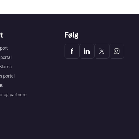
t
Følg
port
portal
Klarna
s portal
us
er og partnere