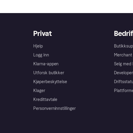
Privat
Bedrif
Hjelp
Butikksup
Logg inn
Merchant 
Klarna-appen
Selg med 
Utforsk butikker
Developer
Kjøperbeskyttelse
Driftsstat
Klager
Plattform
Kredittavtale
Personverninnstillinger