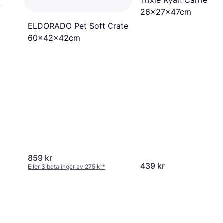
e
26x27x47cm
ELDORADO Pet Soft Crate
60x42x42cm
859 kr
439 kr
Eller 3 betalinger av 275 kr
*