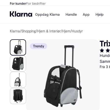
For kunder
For bedrifter
Oppdag Klarna
Handle
App
Hjelp
Klarna
/
Shopping
/
Hjem & Interiør
/
Hjem
/
Husdyr
Betalingsm
Butikker
Betalingsme
Elkjøp
Tr
Betal nå
Bookin
Trendy
Betal i 3 dele
Farmasi
Betal innen 
kicks.n
Hund
Finansiering
Norweg
Samme
Vipps
Fra 3 
Butikkovers