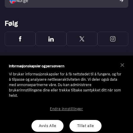
Norge
Følg
Informasjonskapsler og personvern
Vi bruker informasjonskapsler for å få nettstedet til å fungere, og for
å tilpasse og analysere nettleseraktiviteten din. Vi deler også data
med annonsepartnerne våre. Du kan administrere
brukerinnstillingene dine eller trekke tilbake samtykket ditt når som
helst.
Endre innstillinger
Copyright © 2005-2026 Klarna Bank AB (publ). Headquarters: Stockholm, Sweden. All
rights reserved. Klarna Bank AB (publ). Sveavägen 46, 111 34 Stockholm. Organization
number: 556737-0431
Avvis Alle
Tillat alle
Cookies
Klarna.com