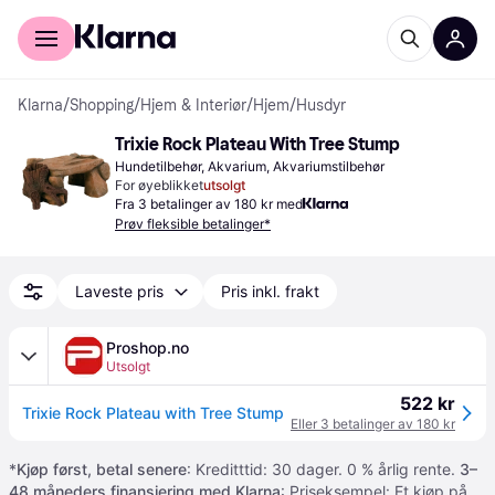
For kunder
For bedrifter
Klarna
/
Shopping
/
Hjem & Interiør
/
Hjem
/
Husdyr
Trixie Rock Plateau With Tree Stump
Hundetilbehør, Akvarium, Akvariumstilbehør
For øyeblikket
utsolgt
Fra 3 betalinger av 180 kr med
Prøv fleksible betalinger*
Laveste pris
Pris inkl. frakt
Proshop.no
Utsolgt
522 kr
Trixie Rock Plateau with Tree Stump
Eller 3 betalinger av 180 kr
*
Kjøp først, betal senere
: Kreditttid: 30 dager. 0 % årlig rente.
3–
48 måneders finansiering med Klarna
: Priseksempel: Et kjøp på