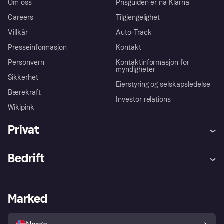
Om oss
Prisguiden er nå Klarna
Careers
Tilgjengelighet
Villkår
Auto-Track
Presseinformasjon
Kontakt
Personvern
Kontaktinformasjon for
myndigheter
Sikkerhet
Eierstyring og selskapsledelse
Bærekraft
Investor relations
Wikipink
Privat
Hjelp
Kjøperbeskyttelse
Bedrift
Logg inn
Klager
Butikksupport
Developers portal
Klarna-appen
Kredittavtale
Merchant portal
Driftsstatus
Marked
Utforsk butikker
Personverninnstillinger
Selg med Klarna
Plattformer og partnere