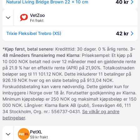
40 kr
Natural Living Bridge Brown 22 x 10 cm
VetZoo
Fri frakt
42 kr
Trixie Fleksibel Trebro (XS)
*
Kjøp først, betal senere
: Kreditttid: 30 dager. 0 % årlig rente.
3–
48 måneders finansiering med Klarna
: Priseksempel: Et kjøp på
10 000 NOK betalt ned over 12 måneder med en gjeldende rente
på 21.9 % har en effektiv rente (APR) på 21,90%. Totalkostnaden
beløper seg til 11 101.12 NOK. Dette inkluderer 11 betalinger på
926.19 NOK hver og en siste betaling på 913,04 NOK.
Forskuddsbetaling kan være nødvendig. Dette gjelder kun for
innbyggere i Norge over 18 år. Forutsetter godkjenning av Klarna.
Minimum kjøpsbeløp er 250 NOK og maksimalt kjøpsbeløp er 150
000 NOK. Långiver: Klarna Bank AB (publ), Sveavägen 46, 111
34 Stockholm, Org. nr.: 556737-0431.
Se vilkår og andre
betingelser
.
PetXL
59 kr frakt