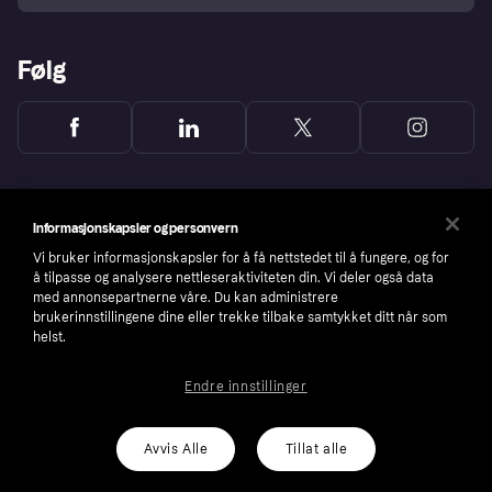
Følg
Informasjonskapsler og personvern
Vi bruker informasjonskapsler for å få nettstedet til å fungere, og for
å tilpasse og analysere nettleseraktiviteten din. Vi deler også data
med annonsepartnerne våre. Du kan administrere
brukerinnstillingene dine eller trekke tilbake samtykket ditt når som
helst.
Endre innstillinger
Copyright © 2005-2026 Klarna Bank AB (publ). Headquarters: Stockholm, Sweden. All
rights reserved. Klarna Bank AB (publ). Sveavägen 46, 111 34 Stockholm. Organization
number: 556737-0431
Avvis Alle
Tillat alle
Cookies
Klarna.com