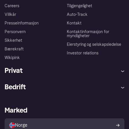
Careers
Tilgjengelighet
Villkår
Auto-Track
Presseinformasjon
Kontakt
Personvern
Kontaktinformasjon for
myndigheter
Sikkerhet
Eierstyring og selskapsledelse
Bærekraft
Investor relations
Wikipink
Privat
Hjelp
Kjøperbeskyttelse
Bedrift
Logg inn
Klager
Butikksupport
Developers portal
Klarna-appen
Kredittavtale
Merchant portal
Driftsstatus
Marked
Utforsk butikker
Personverninnstillinger
Selg med Klarna
Plattformer og partnere
Norge