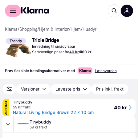
For kunder
For bedrifter
Klarna
/
Shopping
/
Hjem & Interiør
/
Hjem
/
Husdyr
Trixie Bridge
Trendy
Innredning til smådyrsbur
Sammenlign priser fra
40 kr
til
60 kr
Prøv fleksible betalingsalternativer med
Lær hvordan
Versjoner
Laveste pris
Pris inkl. frakt
Tinybuddy
ANNONSE
40 kr
59 kr frakt
Natural Living Bridge Brown 22 x 10 cm
Tinybuddy
59 kr frakt