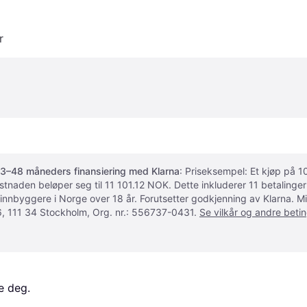
r
3–48 måneders finansiering med Klarna
: Priseksempel: Et kjøp på
ostnaden beløper seg til 11 101.12 NOK. Dette inkluderer 11 betalin
 innbyggere i Norge over 18 år. Forutsetter godkjenning av Klarna.
, 111 34 Stockholm, Org. nr.: 556737-0431.
Se vilkår og andre betin
e deg. 