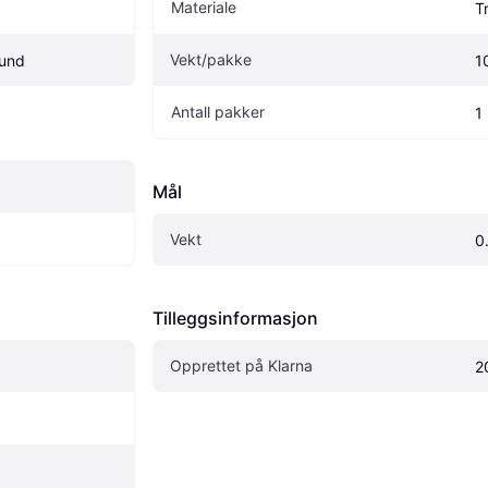
Materiale
T
Vekt/pakke
Hund
1
Antall pakker
1
Mål
Vekt
0
Tilleggsinformasjon
Opprettet på Klarna
2