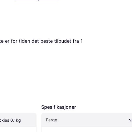
te er for tiden det beste tilbudet fra 1 
Spesifikasjoner
Farge
ckies 0.1kg
N