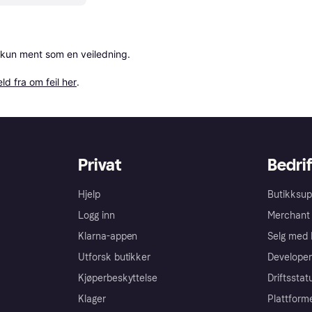
 kun ment som en veiledning.

ld fra om feil her
.
Privat
Bedrif
Hjelp
Butikksup
Logg inn
Merchant 
Klarna-appen
Selg med 
Utforsk butikker
Developer
Kjøperbeskyttelse
Driftsstat
Klager
Plattform