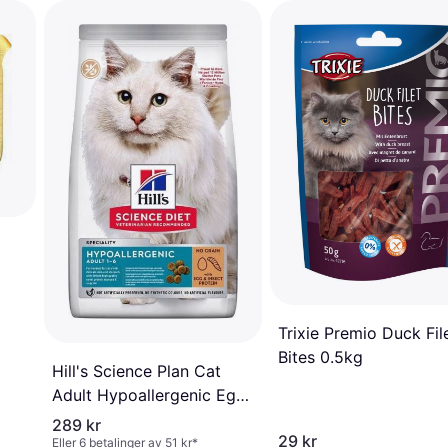
Trixie Premio Duck Fil
Bites 0.5kg
Hill's Science Plan Cat
Adult Hypoallergenic Egg
& Insect 1,5 kg
289 kr
29 kr
Eller 6 betalinger av 51 kr
*