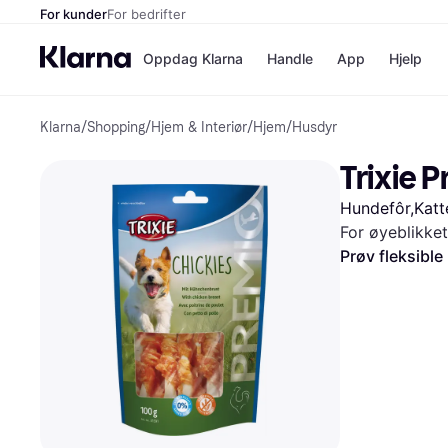
For kunder
For bedrifter
Oppdag Klarna
Handle
App
Hjelp
Klarna
/
Shopping
/
Hjem & Interiør
/
Hjem
/
Husdyr
Betalingsm
Butikker
Betalingsme
Elkjøp
Trixie P
Betal nå
Bookin
Betal i 3 dele
Farmasi
Hundefôr,Kat
Betal innen 
kicks.n
Finansiering
Norweg
For øyeblikket
Vipps
Prøv fleksible
Butikkovers