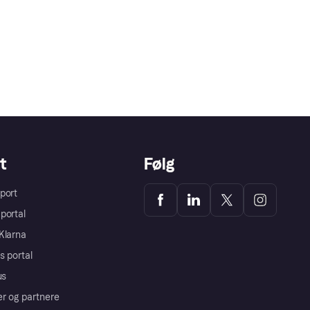
t
Følg
port
portal
Klarna
s portal
us
er og partnere