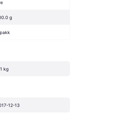
re
00.0 g
 pakk
.1 kg
017-12-13