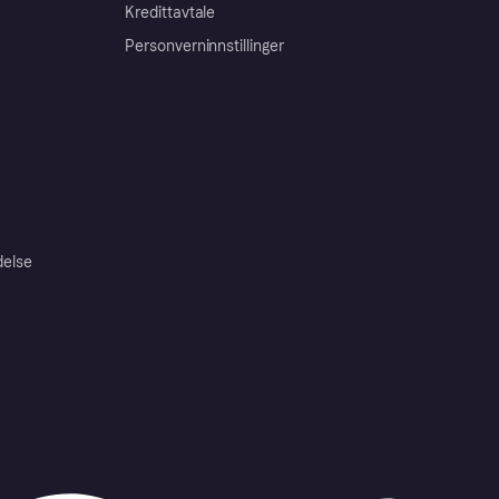
Kredittavtale
Personverninnstillinger
delse