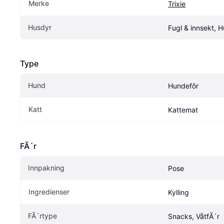
Merke
Trixie
Husdyr
Fugl & innsekt, 
Type
Hund
Hundefôr
Katt
Kattemat
FÃ´r
Innpakning
Pose
Ingredienser
Kylling
FÃ´rtype
Snacks, VåtfÃ´r