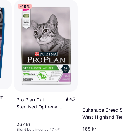
-19%
et
4.7
Pro Plan Cat
Sterilised Optirenal
Eukanuba Breed Speci
Turkey 3 3kg
West Highland Terrier
Adult Chicken 2.5kg
267 kr
165 kr
Eller 6 betalinger av 47 kr
*