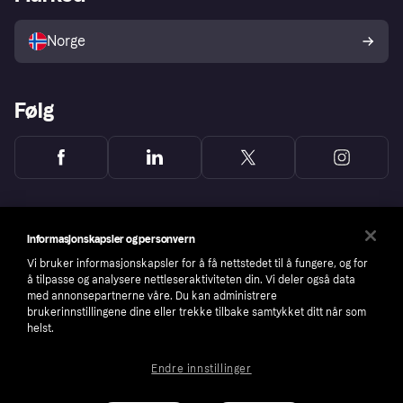
Selg med Klarna
Plattformer og partnere
Norge
Følg
Informasjonskapsler og personvern
Vi bruker informasjonskapsler for å få nettstedet til å fungere, og for
å tilpasse og analysere nettleseraktiviteten din. Vi deler også data
med annonsepartnerne våre. Du kan administrere
brukerinnstillingene dine eller trekke tilbake samtykket ditt når som
helst.
Endre innstillinger
Copyright © 2005-2026 Klarna Bank AB (publ). Headquarters: Stockholm, Sweden. All
rights reserved. Klarna Bank AB (publ). Sveavägen 46, 111 34 Stockholm. Organization