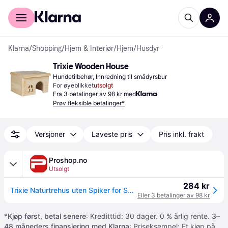
For kunder
For bedrifter
Klarna
/
Shopping
/
Hjem & Interiør
/
Hjem
/
Husdyr
Trixie Wooden House
Hundetilbehør, Innredning til smådyrsbur
For øyeblikket
utsolgt
Fra 3 betalinger av 98 kr med
Prøv fleksible betalinger*
Versjoner
Laveste pris
Pris inkl. frakt
Proshop.no
Utsolgt
284 kr
Trixie Naturtrehus uten Spiker for Smådyr Mus Hamstere 15x12x15cm
Eller 3 betalinger av 98 kr
*
Kjøp først, betal senere
: Kreditttid: 30 dager. 0 % årlig rente.
3–
48 måneders finansiering med Klarna
: Priseksempel: Et kjøp på