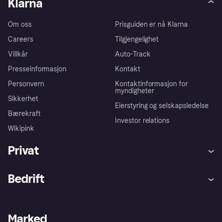
Klarna
Om oss
Prisguiden er nå Klarna
Careers
Tilgjengelighet
Villkår
Auto-Track
Presseinformasjon
Kontakt
Personvern
Kontaktinformasjon for
myndigheter
Sikkerhet
Eierstyring og selskapsledelse
Bærekraft
Investor relations
Wikipink
Privat
Hjelp
Kjøperbeskyttelse
Bedrift
Logg inn
Klager
Butikksupport
Developers portal
Klarna-appen
Kredittavtale
Merchant portal
Driftsstatus
Marked
Utforsk butikker
Personverninnstillinger