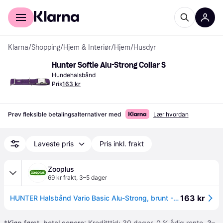
For kunder
For bedrifter
Klarna
/
Shopping
/
Hjem & Interiør
/
Hjem
/
Husdyr
Hunter Softie Alu-Strong Collar S
Hundehalsbånd
Pris
163 kr
Prøv fleksible betalingsalternativer med
Lær hvordan
Laveste pris
Pris inkl. frakt
Zooplus
69 kr frakt
,
3–5 dager
163 kr
HUNTER Halsbånd Vario Basic Alu-Strong, brunt - Størrelse M: 30 - 45 cm halsomkrets, 15 mm bred
*
Kjøp først, betal senere
: Kreditttid: 30 dager. 0 % årlig rente.
3–