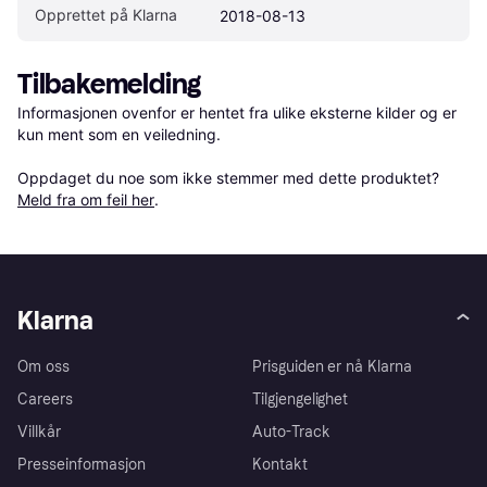
Opprettet på Klarna
2018-08-13
Tilbakemelding
Informasjonen ovenfor er hentet fra ulike eksterne kilder og er 
kun ment som en veiledning.

Oppdaget du noe som ikke stemmer med dette produktet? 
Meld fra om feil her
.
Klarna
Om oss
Prisguiden er nå Klarna
Careers
Tilgjengelighet
Villkår
Auto-Track
Presseinformasjon
Kontakt