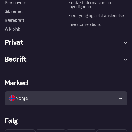
Personvern
Kontaktinformasjon for
myndigheter
Sikkerhet
Eierstyring og selskapsledelse
Bærekraft
Investor relations
Wikipink
Privat
Hjelp
Kjøperbeskyttelse
Bedrift
Logg inn
Klager
Butikksupport
Developers portal
Klarna-appen
Kredittavtale
Merchant portal
Driftsstatus
Marked
Utforsk butikker
Personverninnstillinger
Selg med Klarna
Plattformer og partnere
Norge
Følg