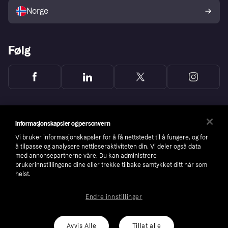
Norge
Følg
Informasjonskapsler og personvern
Vi bruker informasjonskapsler for å få nettstedet til å fungere, og for
å tilpasse og analysere nettleseraktiviteten din. Vi deler også data
med annonsepartnerne våre. Du kan administrere
brukerinnstillingene dine eller trekke tilbake samtykket ditt når som
helst.
Endre innstillinger
Copyright © 2005-2026 Klarna Bank AB (publ). Headquarters: Stockholm, Sweden. All
rights reserved. Klarna Bank AB (publ). Sveavägen 46, 111 34 Stockholm. Organization
number: 556737-0431
Avvis Alle
Tillat alle