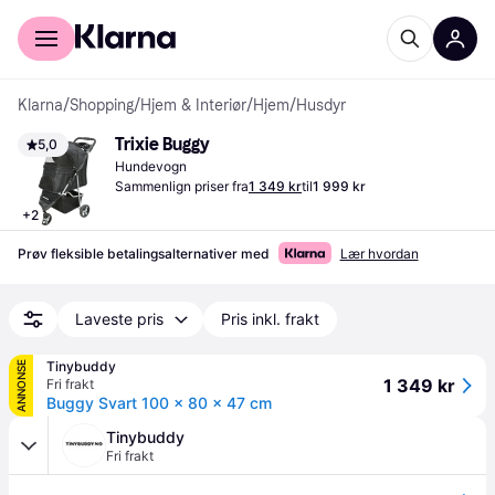
For kunder
For bedrifter
Klarna
/
Shopping
/
Hjem & Interiør
/
Hjem
/
Husdyr
Trixie Buggy
5,0
Hundevogn
Sammenlign priser fra
1 349 kr
til
1 999 kr
+
2
Prøv fleksible betalingsalternativer med
Lær hvordan
Laveste pris
Pris inkl. frakt
Tinybuddy
ANNONSE
1 349 kr
Fri frakt
Buggy Svart 100 x 80 x 47 cm
Tinybuddy
Fri frakt