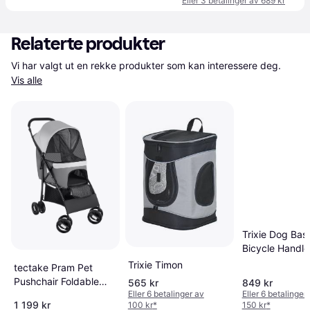
Eller 3 betalinger av 689 kr
Relaterte produkter
Vi har valgt ut en rekke produkter som kan interessere deg. 
Vis alle
Trixie Dog Bask
Bicycle Handle
Trixie Timon
tectake Pram Pet
Pushchair Foldable
565 kr
849 kr
Eller 6 betalinger av
Eller 6 betalinger
Dog Stroller
1 199 kr
100 kr
*
150 kr
*