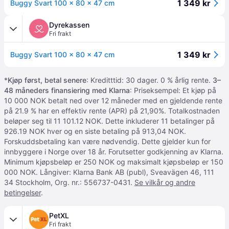
1 349 kr
Buggy Svart 100 x 80 x 47 cm
Dyrekassen
Fri frakt
1 349 kr
Buggy Svart 100 x 80 x 47 cm
*
Kjøp først, betal senere
: Kreditttid: 30 dager. 0 % årlig rente.
3–
48 måneders finansiering med Klarna
: Priseksempel: Et kjøp på
10 000 NOK betalt ned over 12 måneder med en gjeldende rente
på 21.9 % har en effektiv rente (APR) på 21,90%. Totalkostnaden
beløper seg til 11 101.12 NOK. Dette inkluderer 11 betalinger på
926.19 NOK hver og en siste betaling på 913,04 NOK.
Forskuddsbetaling kan være nødvendig. Dette gjelder kun for
innbyggere i Norge over 18 år. Forutsetter godkjenning av Klarna.
Minimum kjøpsbeløp er 250 NOK og maksimalt kjøpsbeløp er 150
000 NOK. Långiver: Klarna Bank AB (publ), Sveavägen 46, 111
34 Stockholm, Org. nr.: 556737-0431.
Se vilkår og andre
betingelser
.
PetXL
Fri frakt