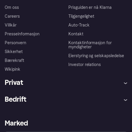
Om oss
Prisguiden er nå Klarna
Careers
Tilgjengelighet
Villkår
Auto-Track
Presseinformasjon
Kontakt
Personvern
Kontaktinformasjon for
myndigheter
Sikkerhet
Eierstyring og selskapsledelse
Bærekraft
Investor relations
Wikipink
Privat
Hjelp
Kjøperbeskyttelse
Bedrift
Logg inn
Klager
Butikksupport
Developers portal
Klarna-appen
Kredittavtale
Merchant portal
Driftsstatus
Marked
Utforsk butikker
Personverninnstillinger
Selg med Klarna
Plattformer og partnere