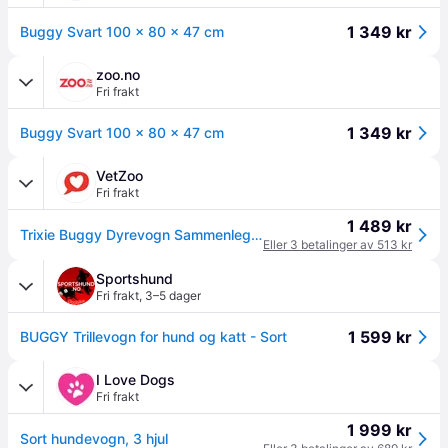
1 349 kr
Buggy Svart 100 x 80 x 47 cm
zoo.no
Fri frakt
1 349 kr
Buggy Svart 100 x 80 x 47 cm
VetZoo
Fri frakt
1 489 kr
Trixie Buggy Dyrevogn Sammenleggbar
Eller 3 betalinger av 513 kr
Sportshund
Fri frakt
,
3–5 dager
1 599 kr
BUGGY Trillevogn for hund og katt - Sort
I Love Dogs
Fri frakt
1 999 kr
Sort hundevogn, 3 hjul