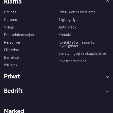
Klarna
Om oss
Prisguiden er nå Klarna
Careers
Tilgjengelighet
Villkår
Auto-Track
Presseinformasjon
Kontakt
Personvern
Kontaktinformasjon for
myndigheter
Sikkerhet
Eierstyring og selskapsledelse
Bærekraft
Investor relations
Wikipink
Privat
Hjelp
Kjøperbeskyttelse
Bedrift
Logg inn
Klager
Butikksupport
Developers portal
Klarna-appen
Kredittavtale
Merchant portal
Driftsstatus
Marked
Utforsk butikker
Personverninnstillinger