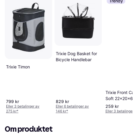
Trendy
Trixie Dog Basket for
Bicycle Handlebar
Trixie Timon
Trixie Front Car
Soft 22x20x6
799 kr
829 kr
259 kr
Eller 3 betalinger av
Eller 6 betalinger av
275 kr
*
146 kr
*
Eller 3 betalinger
Om produktet