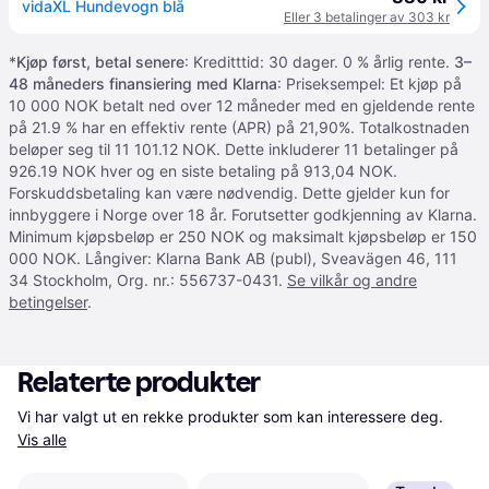
vidaXL Hundevogn blå
Eller 3 betalinger av 303 kr
*
Kjøp først, betal senere
: Kreditttid: 30 dager. 0 % årlig rente.
3–
48 måneders finansiering med Klarna
: Priseksempel: Et kjøp på
10 000 NOK betalt ned over 12 måneder med en gjeldende rente
på 21.9 % har en effektiv rente (APR) på 21,90%. Totalkostnaden
beløper seg til 11 101.12 NOK. Dette inkluderer 11 betalinger på
926.19 NOK hver og en siste betaling på 913,04 NOK.
Forskuddsbetaling kan være nødvendig. Dette gjelder kun for
innbyggere i Norge over 18 år. Forutsetter godkjenning av Klarna.
Minimum kjøpsbeløp er 250 NOK og maksimalt kjøpsbeløp er 150
000 NOK. Långiver: Klarna Bank AB (publ), Sveavägen 46, 111
34 Stockholm, Org. nr.: 556737-0431.
Se vilkår og andre
betingelser
.
Relaterte produkter
Vi har valgt ut en rekke produkter som kan interessere deg. 
Vis alle