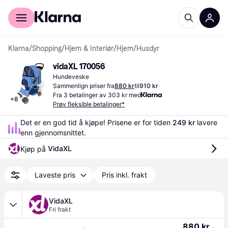
For kunder
For bedrifter
Klarna
/
Shopping
/
Hjem & Interiør
/
Hjem
/
Husdyr
vidaXL 170056
Hundeveske
Sammenlign priser fra
880 kr
til
910 kr
Fra 3 betalinger av 303 kr med
+
8
Prøv fleksible betalinger*
Det er en god tid å kjøpe! Prisene er for tiden 
249 kr
 lavere 
enn gjennomsnittet.
VidaXL
Kjøp på 
Laveste pris
Pris inkl. frakt
VidaXL
Fri frakt
880 kr