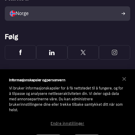
Selg med Klarna
Plattformer og partnere
Norge
Følg
Informasjonskapsler og personvern
Vi bruker informasjonskapsler for å få nettstedet til å fungere, og for
å tilpasse og analysere nettleseraktiviteten din. Vi deler også data
med annonsepartnerne våre. Du kan administrere
brukerinnstillingene dine eller trekke tilbake samtykket ditt når som
helst.
Endre innstillinger
Copyright © 2005-2026 Klarna Bank AB (publ). Headquarters: Stockholm, Sweden. All
rights reserved. Klarna Bank AB (publ). Sveavägen 46, 111 34 Stockholm. Organization