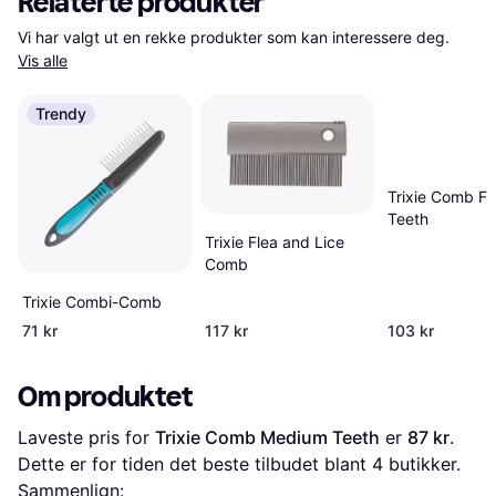
Relaterte produkter
Vi har valgt ut en rekke produkter som kan interessere deg. 
Vis alle
Trendy
Trixie Comb Fi
Teeth
Trixie Flea and Lice
Comb
Trixie Combi-Comb
71 kr
117 kr
103 kr
Om produktet
Laveste pris for 
Trixie Comb Medium Teeth
 er 
87 kr
. 
Dette er for tiden det beste tilbudet blant 
4
 butikker.
Sammenlign: