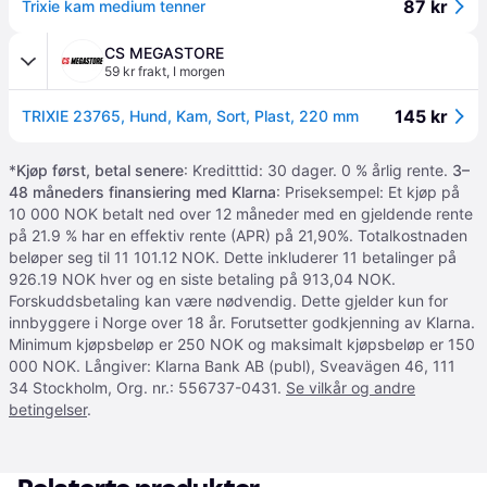
87 kr
Trixie kam medium tenner
CS MEGASTORE
59 kr frakt
,
I morgen
145 kr
TRIXIE 23765, Hund, Kam, Sort, Plast, 220 mm
*
Kjøp først, betal senere
: Kreditttid: 30 dager. 0 % årlig rente.
3–
48 måneders finansiering med Klarna
: Priseksempel: Et kjøp på
10 000 NOK betalt ned over 12 måneder med en gjeldende rente
på 21.9 % har en effektiv rente (APR) på 21,90%. Totalkostnaden
beløper seg til 11 101.12 NOK. Dette inkluderer 11 betalinger på
926.19 NOK hver og en siste betaling på 913,04 NOK.
Forskuddsbetaling kan være nødvendig. Dette gjelder kun for
innbyggere i Norge over 18 år. Forutsetter godkjenning av Klarna.
Minimum kjøpsbeløp er 250 NOK og maksimalt kjøpsbeløp er 150
000 NOK. Långiver: Klarna Bank AB (publ), Sveavägen 46, 111
34 Stockholm, Org. nr.: 556737-0431.
Se vilkår og andre
betingelser
.