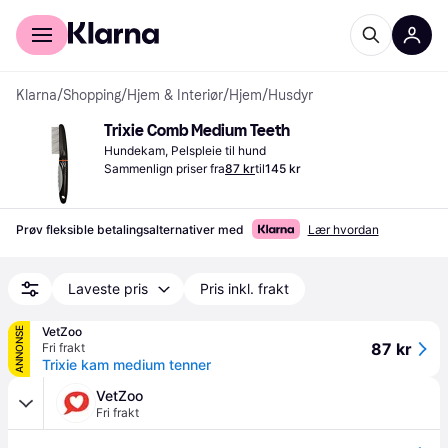
For kunder
For bedrifter
Klarna
/
Shopping
/
Hjem & Interiør
/
Hjem
/
Husdyr
Trixie Comb Medium Teeth
Hundekam, Pelspleie til hund
Sammenlign priser fra
87 kr
til
145 kr
Prøv fleksible betalingsalternativer med
Lær hvordan
Laveste pris
Pris inkl. frakt
VetZoo
ANNONSE
87 kr
Fri frakt
Trixie kam medium tenner
VetZoo
Fri frakt