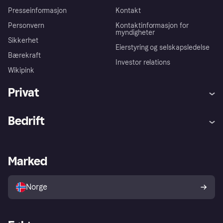
Presseinformasjon
Kontakt
Personvern
Kontaktinformasjon for
myndigheter
Sikkerhet
Eierstyring og selskapsledelse
Bærekraft
Investor relations
Wikipink
Privat
Hjelp
Kjøperbeskyttelse
Bedrift
Logg inn
Klager
Butikksupport
Developers portal
Klarna-appen
Kredittavtale
Merchant portal
Driftsstatus
Marked
Utforsk butikker
Personverninnstillinger
Selg med Klarna
Plattformer og partnere
Norge