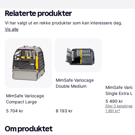
Relaterte produkter
Vi har valgt ut en rekke produkter som kan interessere deg. 
Vis alle
MimSafe Variocage
Double Medium
MimSafe Vario
Single Extra L
MimSafe Variocage
5 490 kr
Compact Large
Eller 3 betalinger
5 704 kr
8 193 kr
1 891 kr
*
Om produktet