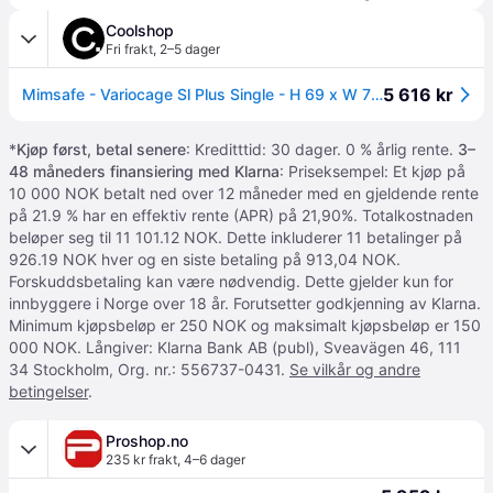
Coolshop
Fri frakt
,
2–5 dager
5 616 kr
Mimsafe - Variocage Sl Plus Single - H 69 x W 70 x depth (min/max) 81-103cm
*
Kjøp først, betal senere
: Kreditttid: 30 dager. 0 % årlig rente.
3–
48 måneders finansiering med Klarna
: Priseksempel: Et kjøp på
10 000 NOK betalt ned over 12 måneder med en gjeldende rente
på 21.9 % har en effektiv rente (APR) på 21,90%. Totalkostnaden
beløper seg til 11 101.12 NOK. Dette inkluderer 11 betalinger på
926.19 NOK hver og en siste betaling på 913,04 NOK.
Forskuddsbetaling kan være nødvendig. Dette gjelder kun for
innbyggere i Norge over 18 år. Forutsetter godkjenning av Klarna.
Minimum kjøpsbeløp er 250 NOK og maksimalt kjøpsbeløp er 150
000 NOK. Långiver: Klarna Bank AB (publ), Sveavägen 46, 111
34 Stockholm, Org. nr.: 556737-0431.
Se vilkår og andre
betingelser
.
Proshop.no
235 kr frakt
,
4–6 dager