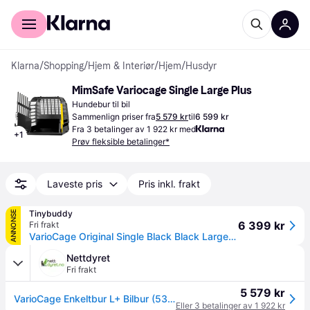
For kunder
For bedrifter
Klarna
/
Shopping
/
Hjem & Interiør
/
Hjem
/
Husdyr
MimSafe Variocage Single Large Plus
Hundebur til bil
Sammenlign priser fra
5 579 kr
til
6 599 kr
Fra 3 betalinger av 1 922 kr med
+
1
Prøv fleksible betalinger*
Laveste pris
Pris inkl. frakt
Tinybuddy
ANNONSE
6 399 kr
Fri frakt
VarioCage Original Single Black Black Large Plus
Nettdyret
Fri frakt
5 579 kr
VarioCage Enkeltbur L+ Bilbur (53-00379)
Eller 3 betalinger av 1 922 kr