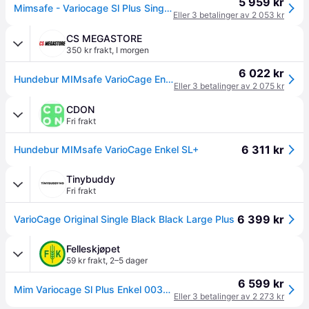
5 959 kr
Mimsafe - Variocage Sl Plus Single - (69x70x81-103)cm
Eller 3 betalinger av 2 053 kr
CS MEGASTORE
350 kr frakt
,
I morgen
6 022 kr
Hundebur MIMsafe VarioCage Enkel SL+
Eller 3 betalinger av 2 075 kr
CDON
Fri frakt
6 311 kr
Hundebur MIMsafe VarioCage Enkel SL+
Tinybuddy
Fri frakt
6 399 kr
VarioCage Original Single Black Black Large Plus
Felleskjøpet
59 kr frakt
,
2–5 dager
6 599 kr
Mim Variocage Sl Plus Enkel 00379
Eller 3 betalinger av 2 273 kr