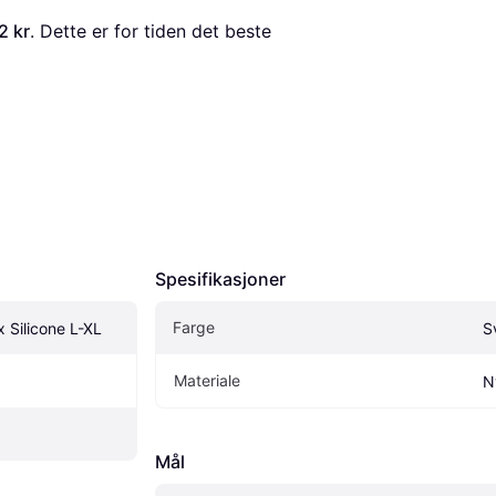
2 kr
. Dette er for tiden det beste 
Spesifikasjoner
Farge
x Silicone L-XL
Sv
Materiale
N
Mål