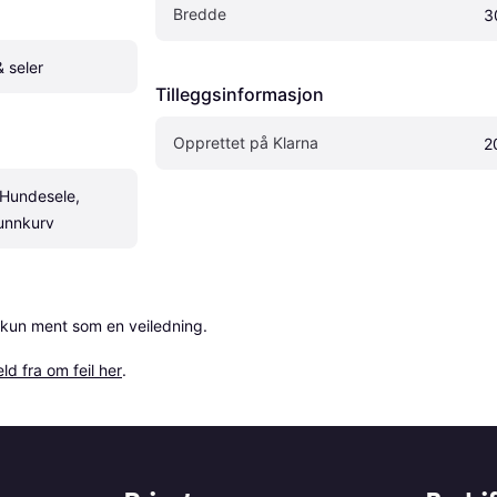
Bredde
3
 seler
Tilleggsinformasjon
Opprettet på Klarna
2
Hundesele, 
unnkurv
 kun ment som en veiledning.

ld fra om feil her
.