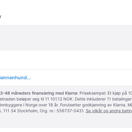
r
Trixie Muzzle Flex Rubber - Størrelse L - XL: Berner Sennenhund, Golden Retriever
3–48 måneders finansiering med Klarna
: Priseksempel: Et kjøp på
ostnaden beløper seg til 11 101.12 NOK. Dette inkluderer 11 betalin
 innbyggere i Norge over 18 år. Forutsetter godkjenning av Klarna.
, 111 34 Stockholm, Org. nr.: 556737-0431.
Se vilkår og andre betin