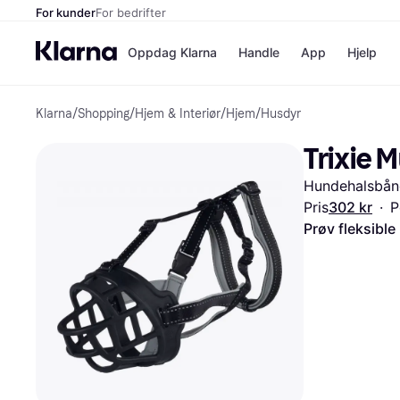
For kunder
For bedrifter
Oppdag Klarna
Handle
App
Hjelp
Klarna
/
Shopping
/
Hjem & Interiør
/
Hjem
/
Husdyr
Betalingsm
Butikker
Betalingsme
Elkjøp
Trixie M
Betal nå
Bookin
Betal i 3 dele
Farmasi
Hundehalsbån
Betal innen 
kicks.n
Finansiering
Norweg
Pris
302 kr
·
P
Vipps
Prøv fleksible
Butikkovers