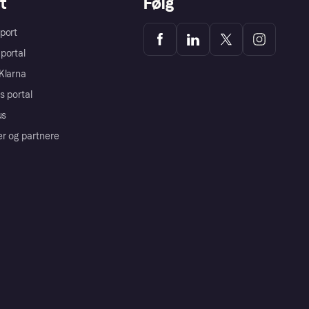
t
Følg
port
portal
Klarna
s portal
us
er og partnere