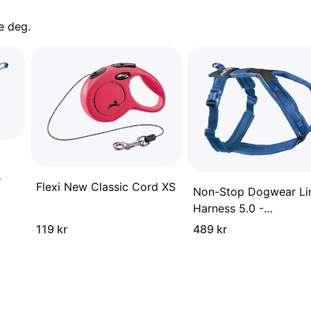
e deg. 
Flexi New Classic Cord XS
Non-Stop Dogwear Li
Harness 5.0 -
Blågrønn/Turkis (1)
119 kr
489 kr