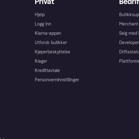
Privat
Bedrif
Hjelp
Butikksup
Logg inn
Merchant 
Klarna-appen
Selg med 
Utforsk butikker
Developer
Kjøperbeskyttelse
Driftsstat
Klager
Plattform
Kredittavtale
Personverninnstillinger