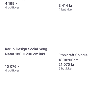
4 199 kr
3 414 kr
4 butikker
4 butikker
Karup Design Social Seng
Natur 180 x 200 cm inkl
Ethnicraft Spindle
Ryggstøtte og Sidebord
180x200cm
21 070 kr
10 076 kr
5 butikker
4 butikker