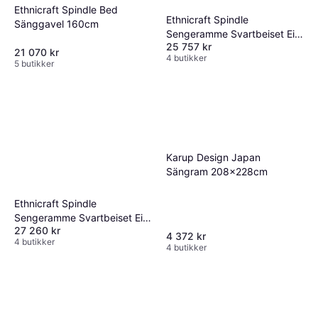
Ethnicraft Spindle Bed
Ethnicraft Spindle
Sänggavel 160cm
Sengeramme Svartbeiset Eik
25 757 kr
160x200 cm Sängram
21 070 kr
4 butikker
5 butikker
Karup Design Japan
Sängram 208x228cm
Ethnicraft Spindle
Sengeramme Svartbeiset Eik
27 260 kr
180x200 cm Sängram
4 372 kr
4 butikker
4 butikker