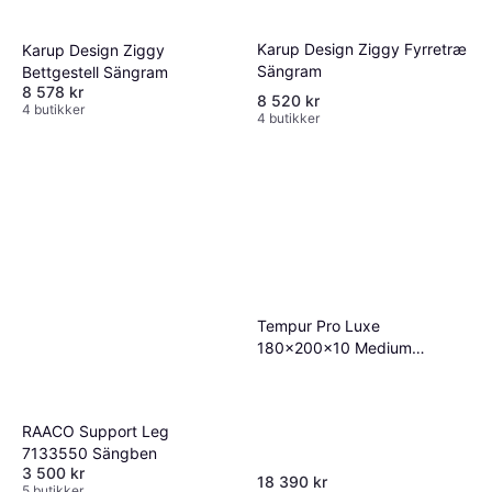
Karup Design Ziggy Fyrretræ
Karup Design Ziggy
Sängram
Bettgestell Sängram
8 578 kr
8 520 kr
4 butikker
4 butikker
Tempur Pro Luxe
180x200x10 Medium
Overmadrass
RAACO Support Leg
7133550 Sängben
3 500 kr
18 390 kr
5 butikker