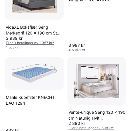
vidaXL Boksfjær Seng
Mørkegrå 120 x 190 cm Stoff
3 939 kr
Kontinentalseng
Eller 3 betalinger av 1 357 kr
*
3 987 kr
1 butikk
4 butikker
Mahle Kupéfilter KNECHT
LAO 1294
Vente-unique Seng 120 x 190
cm Naturlig Hvit
2 880 kr
Rammemadrass
Eller 6 betalinger av 508 kr
*
433 kr