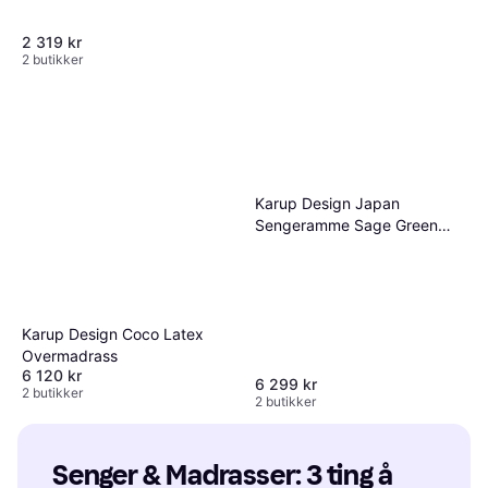
2 319 kr
2 butikker
Karup Design Japan
Carpe Diem Wenge Sängben
Sengeramme Sage Green
13cm
790 kr
160x200 Grønn
2 butikker
Rammemadrass
Karup Design Coco Latex
Overmadrass
6 120 kr
6 299 kr
2 butikker
2 butikker
Senger & Madrasser: 3 ting å 