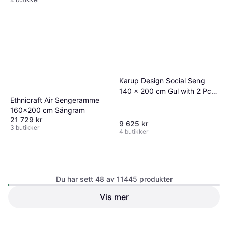
Karup Design Social Seng
140 x 200 cm Gul with 2 Pcs
Ethnicraft Air Sengeramme
Back Rests and Sidebord
160x200 cm Sängram
140 x 200 cm
21 729 kr
Rammemadrass
9 625 kr
3 butikker
4 butikker
Du har sett 48 av 11445 produkter
Vis mer
Karup Design Social Seng
Karup Design Social
Natur 160 cm Sängram
Sengeramme 180 x 200