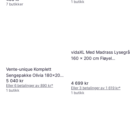
1 butikk
7 butikker
vidaXL Med Madrass Lysegrå
160 x 200 cm Fløyel
Kontinentalseng
Vente-unique Komplett
Sengepakke Olivia 180x200
5 040 kr
Glatt Sengegavl Beige
4 699 kr
Eller 6 betalinger av 890 kr
*
Rammemadrass
Eller 3 betalinger av 1 619 kr
*
1 butikk
1 butikk