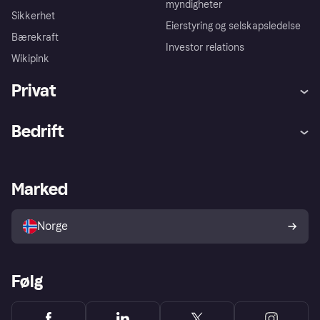
myndigheter
Sikkerhet
Eierstyring og selskapsledelse
Bærekraft
Investor relations
Wikipink
Privat
Hjelp
Kjøperbeskyttelse
Bedrift
Logg inn
Klager
Butikksupport
Developers portal
Klarna-appen
Kredittavtale
Merchant portal
Driftsstatus
Marked
Utforsk butikker
Personverninnstillinger
Selg med Klarna
Plattformer og partnere
Norge
Følg