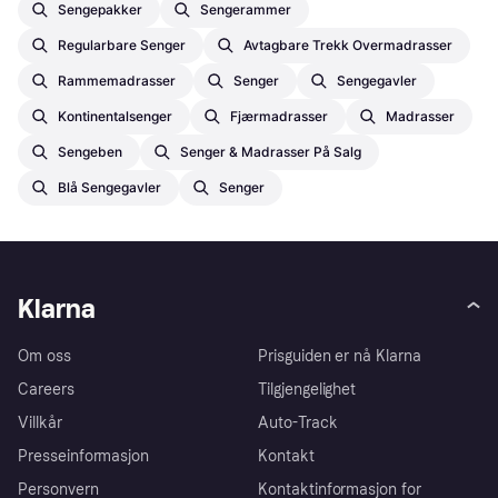
Sengepakker
Sengerammer
Regularbare Senger
Avtagbare Trekk Overmadrasser
Rammemadrasser
Senger
Sengegavler
Kontinentalsenger
Fjærmadrasser
Madrasser
Sengeben
Senger & Madrasser På Salg
Blå Sengegavler
Senger
Klarna
Om oss
Prisguiden er nå Klarna
Careers
Tilgjengelighet
Villkår
Auto-Track
Presseinformasjon
Kontakt
Personvern
Kontaktinformasjon for