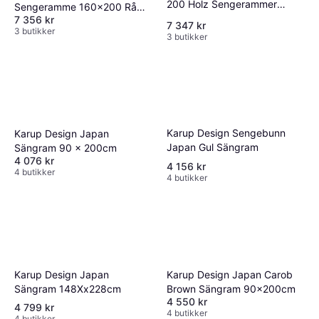
200 Holz Sengerammer
Sengeramme 160x200 Rå
Rammemadrass
7 356 kr
Rammemadrass
7 347 kr
3 butikker
3 butikker
Karup Design Sengebunn
Karup Design Japan
Japan Gul Sängram
Sängram 90 x 200cm
4 076 kr
4 156 kr
4 butikker
4 butikker
Karup Design Japan
Karup Design Japan Carob
Sängram 148Xx228cm
Brown Sängram 90x200cm
4 550 kr
4 799 kr
4 butikker
4 butikker