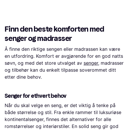
6 396 kr
Klarlakkert
6 076 kr
4 butikker
4 butikker
1
2
3
...
121
...
239
Finn den beste komforten med
senger og madrasser
Å finne den riktige sengen eller madrassen kan være
en utfordring. Komfort er avgjørende for en god natts
søvn, og med det store utvalget av
senger
, madrasser
og tilbehør kan du enkelt tilpasse soverommet ditt
etter dine behov.
Senger for ethvert behov
Når du skal velge en seng, er det viktig å tenke på
både størrelse og stil. Fra enkle rammer til luksuriøse
kontinentalsenger, finnes det alternativer for alle
romstørrelser og interiørstiler. En solid seng gir god