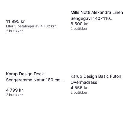
Mille Notti Alexandra Linen
Sengegavl 140x110
11 995 kr
8 500 kr
Sänggavel 140cm
Eller 3 betalinger av 4 132 kr
*
2 butikker
2 butikker
Karup Design Dock
Karup Design Basic Futon
Sengeramme Natur 180 cm
Overmadrass
Sängram
4 556 kr
4 799 kr
2 butikker
2 butikker