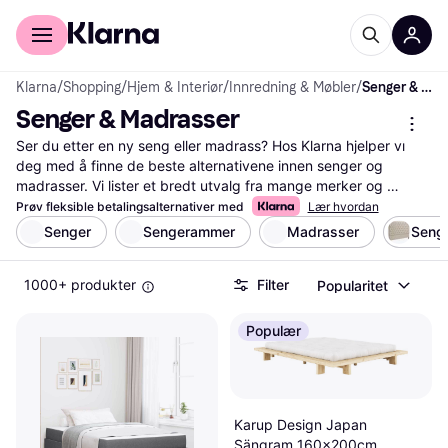
For kunder
For bedrifter
Klarna
/
Shopping
/
Hjem & Interiør
/
Innredning & Møbler
/
Senger & Madrasser
Senger & Madrasser
Ser du etter en ny seng eller madrass? Hos Klarna hjelper vi 
deg med å finne de beste alternativene innen senger og 
madrasser. Vi lister et bredt utvalg fra mange merker og 
forhandlere, slik at du kan sammenligne priser og funksjoner. 
Prøv fleksible betalingsalternativer med
Lær hvordan
Våre nyttige filter gjør det enkelt å sortere etter størrelse, 
Senger
Sengerammer
Madrasser
Seng
fasthet, materialer og pris. Dette hjelper deg med å velge den 
sengen eller madrassen som passer dine behov og ditt 
1000+ produkter
Filter
Popularitet
budsjett. Du kan også lese brukeranmeldelser for å få innsikt i 
andres erfaringer med produktene. Med vårt omfattende 
utvalg og pålitelige informasjon kan du ta en veloverveid 
Populær
beslutning. Begynn her for å finne din neste seng eller madrass!
Les mer om senger & madrasser her
Karup Design Japan
Sängram 160x200cm